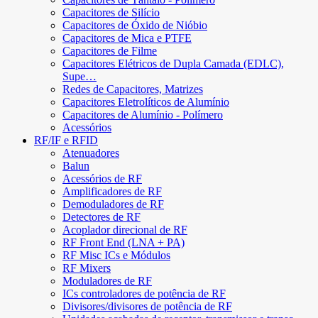
Capacitores de Silício
Capacitores de Óxido de Nióbio
Capacitores de Mica e PTFE
Capacitores de Filme
Capacitores Elétricos de Dupla Camada (EDLC),
Supe…
Redes de Capacitores, Matrizes
Capacitores Eletrolíticos de Alumínio
Capacitores de Alumínio - Polímero
Acessórios
RF/IF e RFID
Atenuadores
Balun
Acessórios de RF
Amplificadores de RF
Demoduladores de RF
Detectores de RF
Acoplador direcional de RF
RF Front End (LNA + PA)
RF Misc ICs e Módulos
RF Mixers
Moduladores de RF
ICs controladores de potência de RF
Divisores/divisores de potência de RF