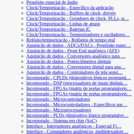
Propósito especial de áudio
Clock/Temporização - Específico da aplicação
Clock/Temporização - Buffers de clock, drivers
Clock/Temporização - Geradores de clock, PLLs, si…
Clock/Temporização - Linhas de atraso
Clock/Temporização - Baterias IC
Clock/Temporização - Temporizadores e osciladores…
Relógio/temporização - Relógios de tempo real
Aquisição de dados - ADCs/DACs - Propósito espec…
Aquisição de dados - Front End analógico (AFE)
Aquisição de dados - Conversores analógico para …
Aquisição de dados - Potenciômetros digitais
Aquisição de dados - Conversores digital para ana…
Aquisição de dados - Controladores de tela sensí…
Incorporado - CPLDs (dispositivos lógicos programá…
Incorporado - DSP (processadores de sinais digitais…
Incorporado - FPGAs (matriz de portas programáveis…
Incorporado - FPGAs (matriz de portas programáveis…
Incorporado - Microcontroladores
Incorporado - Microcontroladores - Específicos par…
Incorporado - Microprocessadores
Incorporado - PLDs (dispositivo lógico programáve…
Incorporado - Sistema em chip (SoC)
Interface - Interruptores analógicos - Especial Fi…
Interface - Comutadores analógicos, multiplexadore…