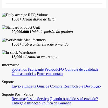
1500+
Média diária de RFQ
20,000.000
Unidade padrão do produto
1800+
Fabricantes em todo o mundo
15,000+
Armazém em estoque
Informação
Sobre nós
Fabricante
Pedido/RFQ
Controle de qualidade
Últimas notícias
Entre em contato
Suporte
Envio e Entrega
Guia de Compra
Reembolso e Devolução
Suporte Pós - Venda
Reclamações de Serviço
Quando o pedido será enviado?
Entrega e Inspeção
Política de Garantia