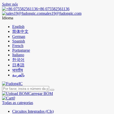
Sobre nós
+86 075582561136
sales19@fudongic.com
Idioma
English
简体中文
German
Spanish
French
Portuguese
Italiano
한국어
日本語
भारतीय
بالعربية
Carregar BOM
0
Todas as categorias
Circuitos Integrados (CIs)