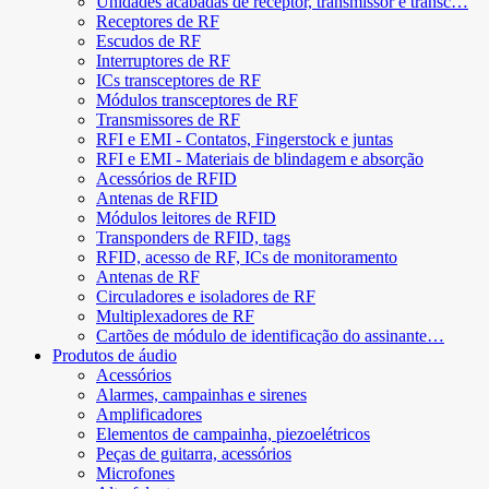
Unidades acabadas de receptor, transmissor e transc…
Receptores de RF
Escudos de RF
Interruptores de RF
ICs transceptores de RF
Módulos transceptores de RF
Transmissores de RF
RFI e EMI - Contatos, Fingerstock e juntas
RFI e EMI - Materiais de blindagem e absorção
Acessórios de RFID
Antenas de RFID
Módulos leitores de RFID
Transponders de RFID, tags
RFID, acesso de RF, ICs de monitoramento
Antenas de RF
Circuladores e isoladores de RF
Multiplexadores de RF
Cartões de módulo de identificação do assinante…
Produtos de áudio
Acessórios
Alarmes, campainhas e sirenes
Amplificadores
Elementos de campainha, piezoelétricos
Peças de guitarra, acessórios
Microfones