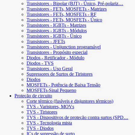
Transistores - Bipolar (BJT) - Único, Pré-polariz…
Transistores - FETs, MOSFETs - Matrizes
Transistores - FETs, MOSFETs - RF
Transistores - FETs, MOSFETs - Único
Transistores - IGBTs - Matrizes
Transistores - IGBTs - Módulos
Transistores - IGBTs - Único
Transistores - JFETs
Transistores - Unijunction programável
Transistores - Propósito especial
Diodos - Retificador - Módulo
Diodos - TVS
Transistores - Uso Geral
Supressores de Surtos de Tiristores
Diodos
MOSFETs - Potência de Baixa Tensão
MOSFETs-Sinal Pequeno
Proteção de circuito
Corte térmico (fusíveis e disjuntores térmicos)
TVS - Varistores, MOVs
TVS - Tiristores
TVS - Dispositivos de proteção contra surtos (SPD…
TVS - Tecnologia mista
TVS - Diodos
ICs de supressão de surto