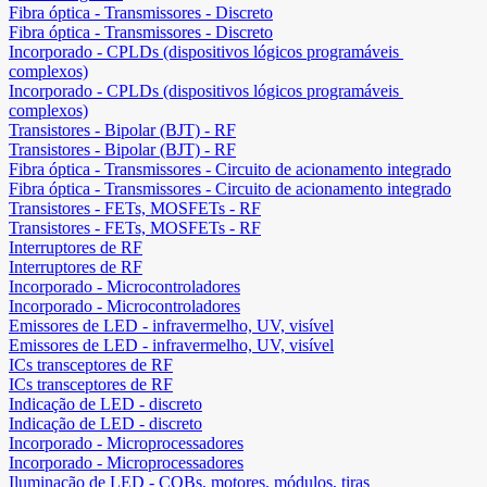
Fibra óptica - Transmissores - Discreto
Fibra óptica - Transmissores - Discreto
Incorporado - CPLDs (dispositivos lógicos programáveis ​​
complexos)
Incorporado - CPLDs (dispositivos lógicos programáveis ​​
complexos)
Transistores - Bipolar (BJT) - RF
Transistores - Bipolar (BJT) - RF
Fibra óptica - Transmissores - Circuito de acionamento integrado
Fibra óptica - Transmissores - Circuito de acionamento integrado
Transistores - FETs, MOSFETs - RF
Transistores - FETs, MOSFETs - RF
Interruptores de RF
Interruptores de RF
Incorporado - Microcontroladores
Incorporado - Microcontroladores
Emissores de LED - infravermelho, UV, visível
Emissores de LED - infravermelho, UV, visível
ICs transceptores de RF
ICs transceptores de RF
Indicação de LED - discreto
Indicação de LED - discreto
Incorporado - Microprocessadores
Incorporado - Microprocessadores
Iluminação de LED - COBs, motores, módulos, tiras