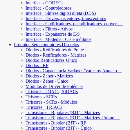
Interface - CODECs
Interface - Controladores
Interface - Síntese digital direta (DDS)
Interface - Drivers, receptores, transceptores
Interface - Codificadores, decodificadores, convers…
Interface - Filtros - Ativos
Interface - Expansores de E/S
Interface - Modems - CIs e módulos
Produtos Semicondutores Discretos
Diodos - Retificadores de Ponte
Diodos - Retificadores - Matrizes
Diodos-Retificadores-Único
Diodos - RF
Diodos - Capacitância Variável (Varicaps, Varacto…
Diodos - Zener - Matrizes
Diodos - Zener - Único
Módulos de Driver de Potência
Tiristores - DIACs, SIDACs
Tiristores - SCRs
Tiristores - SCRs - Módulos
Tiristores - TRIACs
Transistores - Bipolares (BJT) - Matrizes
Transistores - Bipolares (BJT) - Matrizes, Pré-pol…
Transistores - Bipolar (BJT) - RF
Transistores - Bipolar (BJT) - Único