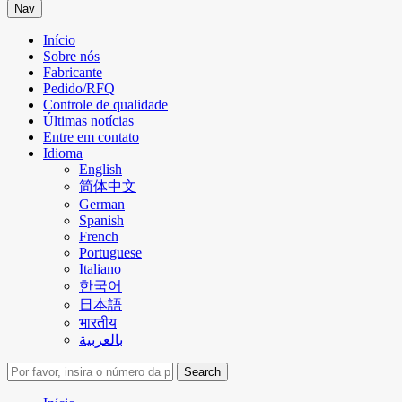
Nav
Início
Sobre nós
Fabricante
Pedido/RFQ
Controle de qualidade
Últimas notícias
Entre em contato
Idioma
English
简体中文
German
Spanish
French
Portuguese
Italiano
한국어
日本語
भारतीय
بالعربية
Search