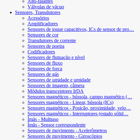
Alto-falantes
Válvulas de vácuo
Sensores, Transdutores
Acessórios
Amplificadores
Sensores de toque capacitivos, ICs de sensor de pro…
Sensores de cor
Transdutores de corrente
Sensores de poeira
Codificadores
Sensores de flutuação e nível
Sensores de fluxo
Sensores de força
Sensores de gás
Sensores de umidade e umidade
Sensores de imagem, câmera
Módulos transceptores IrDA
Sensores magnéticos - bússola, campo magnético (…
Sensores magnéticos - Linear, bússola (ICs)
Sensores magnéticos - Posição, proximidade, velo…
Sensores magnéticos - Interruptores (estado sólid…
Ímãs - Multiuso
Ímãs - Sensor correspondente
Sensores de movimento - Acelerômetros
Sensores de movimento - Giroscópios