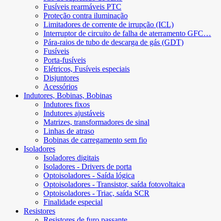
Fusíveis rearmáveis ​​PTC
Proteção contra iluminação
Limitadores de corrente de irrupção (ICL)
Interruptor de circuito de falha de aterramento GFC…
Pára-raios de tubo de descarga de gás (GDT)
Fusíveis
Porta-fusíveis
Elétricos, Fusíveis especiais
Disjuntores
Acessórios
Indutores, Bobinas, Bobinas
Indutores fixos
Indutores ajustáveis
Matrizes, transformadores de sinal
Linhas de atraso
Bobinas de carregamento sem fio
Isoladores
Isoladores digitais
Isoladores - Drivers de porta
Optoisoladores - Saída lógica
Optoisoladores - Transistor, saída fotovoltaica
Optoisoladores - Triac, saída SCR
Finalidade especial
Resistores
Resistores de furo passante