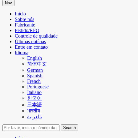
Nav
Início
Sobre nós
Fabricante
Pedido/RFQ
Controle de qualidade
Últimas notícias
Entre em contato
Idioma
English
简体中文
German
Spanish
French
Portuguese
Italiano
한국어
日本語
भारतीय
بالعربية
Search