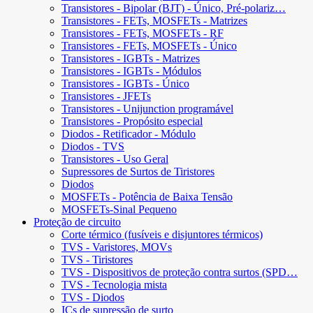
Transistores - Bipolar (BJT) - Único, Pré-polariz…
Transistores - FETs, MOSFETs - Matrizes
Transistores - FETs, MOSFETs - RF
Transistores - FETs, MOSFETs - Único
Transistores - IGBTs - Matrizes
Transistores - IGBTs - Módulos
Transistores - IGBTs - Único
Transistores - JFETs
Transistores - Unijunction programável
Transistores - Propósito especial
Diodos - Retificador - Módulo
Diodos - TVS
Transistores - Uso Geral
Supressores de Surtos de Tiristores
Diodos
MOSFETs - Potência de Baixa Tensão
MOSFETs-Sinal Pequeno
Proteção de circuito
Corte térmico (fusíveis e disjuntores térmicos)
TVS - Varistores, MOVs
TVS - Tiristores
TVS - Dispositivos de proteção contra surtos (SPD…
TVS - Tecnologia mista
TVS - Diodos
ICs de supressão de surto