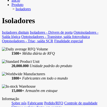
Início
Produto
>
Isoladores
Isoladores
Isoladores digitais
Isoladores - Drivers de porta
Optoisoladores -
Saída lógica
Optoisoladores - Transistor, saída fotovoltaica
Optoisoladores - Triac, saída SCR
Finalidade especial
1500+
Média diária de RFQ
20,000.000
Unidade padrão do produto
1800+
Fabricantes em todo o mundo
15,000+
Armazém em estoque
Informação
Sobre nós
Fabricante
Pedido/RFQ
Controle de qualidade