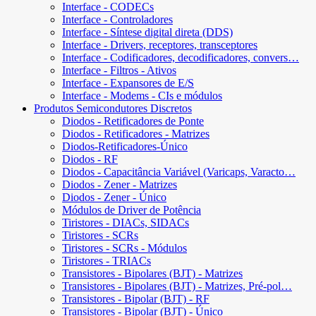
Interface - CODECs
Interface - Controladores
Interface - Síntese digital direta (DDS)
Interface - Drivers, receptores, transceptores
Interface - Codificadores, decodificadores, convers…
Interface - Filtros - Ativos
Interface - Expansores de E/S
Interface - Modems - CIs e módulos
Produtos Semicondutores Discretos
Diodos - Retificadores de Ponte
Diodos - Retificadores - Matrizes
Diodos-Retificadores-Único
Diodos - RF
Diodos - Capacitância Variável (Varicaps, Varacto…
Diodos - Zener - Matrizes
Diodos - Zener - Único
Módulos de Driver de Potência
Tiristores - DIACs, SIDACs
Tiristores - SCRs
Tiristores - SCRs - Módulos
Tiristores - TRIACs
Transistores - Bipolares (BJT) - Matrizes
Transistores - Bipolares (BJT) - Matrizes, Pré-pol…
Transistores - Bipolar (BJT) - RF
Transistores - Bipolar (BJT) - Único