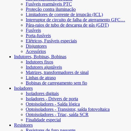
Fusíveis rearmáveis ​​PTC
Proteção contra iluminação
Limitadores de corrente de irrupção (ICL)
Interruptor de circuito de falha de aterramento GFC…
Pára-raios de tubo de descarga de gás (GDT)
Fusíveis
Porta-fusíveis
Elétricos, Fusíveis especiais
Disjuntores
Acessórios
Indutores, Bobinas, Bobinas
Indutores fixos
Indutores ajustáveis
Matrizes, transformadores de sinal
Linhas de atraso
Bobinas de carregamento sem fio
Isoladores
Isoladores digitais
Isoladores - Drivers de porta
Optoisoladores - Saída lógica
Optoisoladores - Transistor, saída fotovoltaica
Optoisoladores - Triac, saída SCR
Finalidade especial
Resistores
Resistores de furo passante