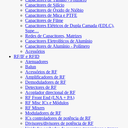
Capacitores de Silício
Capacitores de Óxido de Nióbio
Capacitores de Mica e PTFE
Capacitores de Filme
Capacitores Elétricos de Dupla Camada (EDLC),
Supe…
Redes de Capacitores, Matrizes
Capacitores Eletrolíticos de Alumínio
Capacitores de Alumínio - Polímero
Acessórios
RF/IF e RFID
Atenuadores
Balun
Acessórios de RF
Amplificadores de RF
Demoduladores de RF
Detectores de RF
Acoplador direcional de RF
RF Front End (LNA + PA)
RF Misc ICs e Módulos
RF Mixers
Moduladores de RF
ICs controladores de potência de RF
Divisores/divisores de potência de RF