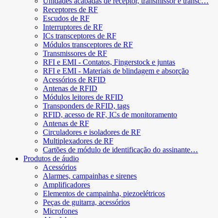
Unidades acabadas de receptor, transmissor e transc…
Receptores de RF
Escudos de RF
Interruptores de RF
ICs transceptores de RF
Módulos transceptores de RF
Transmissores de RF
RFI e EMI - Contatos, Fingerstock e juntas
RFI e EMI - Materiais de blindagem e absorção
Acessórios de RFID
Antenas de RFID
Módulos leitores de RFID
Transponders de RFID, tags
RFID, acesso de RF, ICs de monitoramento
Antenas de RF
Circuladores e isoladores de RF
Multiplexadores de RF
Cartões de módulo de identificação do assinante…
Produtos de áudio
Acessórios
Alarmes, campainhas e sirenes
Amplificadores
Elementos de campainha, piezoelétricos
Peças de guitarra, acessórios
Microfones