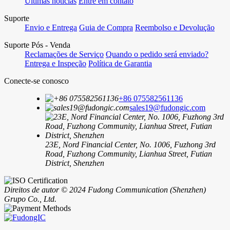
Últimas notícias
Entre em contato
Suporte
Envio e Entrega
Guia de Compra
Reembolso e Devolução
Suporte Pós - Venda
Reclamações de Serviço
Quando o pedido será enviado?
Entrega e Inspeção
Política de Garantia
Conecte-se conosco
+86 075582561136
sales19@fudongic.com
23E, Nord Financial Center, No. 1006, Fuzhong 3rd
Road, Fuzhong Community, Lianhua Street, Futian
District, Shenzhen
Direitos de autor © 2024 Fudong Communication (Shenzhen)
Grupo Co., Ltd.