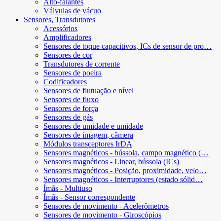
Alto-falantes
Válvulas de vácuo
Sensores, Transdutores
Acessórios
Amplificadores
Sensores de toque capacitivos, ICs de sensor de pro…
Sensores de cor
Transdutores de corrente
Sensores de poeira
Codificadores
Sensores de flutuação e nível
Sensores de fluxo
Sensores de força
Sensores de gás
Sensores de umidade e umidade
Sensores de imagem, câmera
Módulos transceptores IrDA
Sensores magnéticos - bússola, campo magnético (…
Sensores magnéticos - Linear, bússola (ICs)
Sensores magnéticos - Posição, proximidade, velo…
Sensores magnéticos - Interruptores (estado sólid…
Ímãs - Multiuso
Ímãs - Sensor correspondente
Sensores de movimento - Acelerômetros
Sensores de movimento - Giroscópios