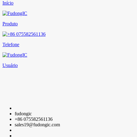
Início
Produto
Telefone
Usuário
fudongic
+86 075582561136
sales19@fudongic.com