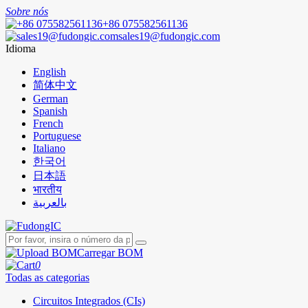
Sobre nós
+86 075582561136
sales19@fudongic.com
Idioma
English
简体中文
German
Spanish
French
Portuguese
Italiano
한국어
日本語
भारतीय
بالعربية
Carregar BOM
0
Todas as categorias
Circuitos Integrados (CIs)