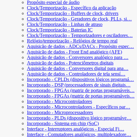
Propósito especial de áudio
Clock/Temporização - Específico da aplicação
Clock/Temporização - Buffers de clock, drivers
Clock/Temporização - Geradores de clock, PLLs, si…
Clock/Temporização - Linhas de atraso
Clock/Temporização - Baterias IC
Clock/Temporização - Temporizadores e osciladores…
Relógio/temporização - Relógios de tempo real
Aquisição de dados - ADCs/DACs - Propósito espec…
Aquisição de dados - Front End analógico (AFE)
Aquisição de dados - Conversores analógico para …
Aquisição de dados - Potenciômetros digitais
Aquisição de dados - Conversores digital para ana…
Aquisição de dados - Controladores de tela sensí…
Incorporado - CPLDs (dispositivos lógicos programá…
Incorporado - DSP (processadores de sinais digitais…
Incorporado - FPGAs (matriz de portas programáveis…
Incorporado - FPGAs (matriz de portas programáveis…
Incorporado - Microcontroladores
Incorporado - Microcontroladores - Específicos par…
Incorporado - Microprocessadores
Incorporado - PLDs (dispositivo lógico programáve…
Incorporado - Sistema em chip (SoC)
Interface - Interruptores analógicos - Especial Fi…
Interface - Comutadores analógicos, multiplexadore…