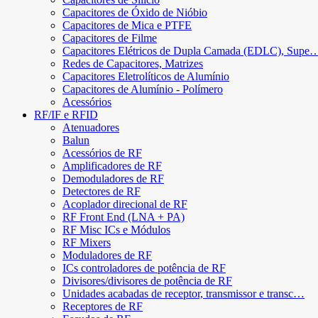
Capacitores de Óxido de Nióbio
Capacitores de Mica e PTFE
Capacitores de Filme
Capacitores Elétricos de Dupla Camada (EDLC), Supe
Redes de Capacitores, Matrizes
Capacitores Eletrolíticos de Alumínio
Capacitores de Alumínio - Polímero
Acessórios
RF/IF e RFID
Atenuadores
Balun
Acessórios de RF
Amplificadores de RF
Demoduladores de RF
Detectores de RF
Acoplador direcional de RF
RF Front End (LNA + PA)
RF Misc ICs e Módulos
RF Mixers
Moduladores de RF
ICs controladores de potência de RF
Divisores/divisores de potência de RF
Unidades acabadas de receptor, transmissor e transc…
Receptores de RF