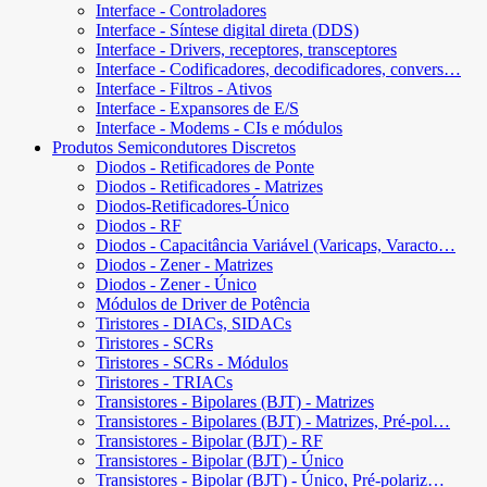
Interface - Controladores
Interface - Síntese digital direta (DDS)
Interface - Drivers, receptores, transceptores
Interface - Codificadores, decodificadores, convers…
Interface - Filtros - Ativos
Interface - Expansores de E/S
Interface - Modems - CIs e módulos
Produtos Semicondutores Discretos
Diodos - Retificadores de Ponte
Diodos - Retificadores - Matrizes
Diodos-Retificadores-Único
Diodos - RF
Diodos - Capacitância Variável (Varicaps, Varacto…
Diodos - Zener - Matrizes
Diodos - Zener - Único
Módulos de Driver de Potência
Tiristores - DIACs, SIDACs
Tiristores - SCRs
Tiristores - SCRs - Módulos
Tiristores - TRIACs
Transistores - Bipolares (BJT) - Matrizes
Transistores - Bipolares (BJT) - Matrizes, Pré-pol…
Transistores - Bipolar (BJT) - RF
Transistores - Bipolar (BJT) - Único
Transistores - Bipolar (BJT) - Único, Pré-polariz…