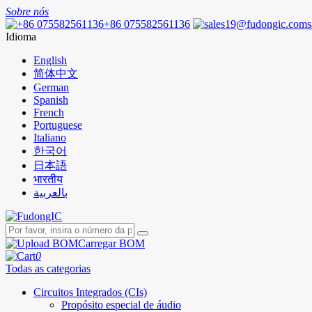
Sobre nós
+86 075582561136
Idioma
English
简体中文
German
Spanish
French
Portuguese
Italiano
한국어
日本語
भारतीय
بالعربية
Carregar BOM
0
Todas as categorias
Circuitos Integrados (CIs)
Propósito especial de áudio