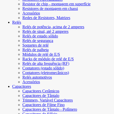
Resistor de chip - montagem em superfície
Resistores de montagem em chassi
Acessórios
Redes de Resistores, Matrizes
Relés
Relés de potência, acima de 2 amperes
Relés de sinal, até 2 amperes
Relés de estado sólido
Relés de segurança
Soquetes de relé
Relés de palheta
Módulos de relé de E/S
Racks de módulo de relé de E/S
Relés de alta frequência (RF)
Contatores (estado sólido)
Contatores (eletromecânicos)
Relés automotivos
Acessórios
Capacitores
Capacitores Cerâmicos
Capacitores de Tântalo
Trimmers, Variável Capacitores
Capacitores de Filme Fino
Capacitores de Tântalo - Polímero
Capacitores de Silício