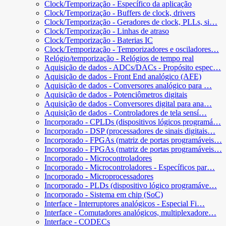
Clock/Temporização - Específico da aplicação
Clock/Temporização - Buffers de clock, drivers
Clock/Temporização - Geradores de clock, PLLs, si…
Clock/Temporização - Linhas de atraso
Clock/Temporização - Baterias IC
Clock/Temporização - Temporizadores e osciladores…
Relógio/temporização - Relógios de tempo real
Aquisição de dados - ADCs/DACs - Propósito espec…
Aquisição de dados - Front End analógico (AFE)
Aquisição de dados - Conversores analógico para …
Aquisição de dados - Potenciômetros digitais
Aquisição de dados - Conversores digital para ana…
Aquisição de dados - Controladores de tela sensí…
Incorporado - CPLDs (dispositivos lógicos programá…
Incorporado - DSP (processadores de sinais digitais…
Incorporado - FPGAs (matriz de portas programáveis…
Incorporado - FPGAs (matriz de portas programáveis…
Incorporado - Microcontroladores
Incorporado - Microcontroladores - Específicos par…
Incorporado - Microprocessadores
Incorporado - PLDs (dispositivo lógico programáve…
Incorporado - Sistema em chip (SoC)
Interface - Interruptores analógicos - Especial Fi…
Interface - Comutadores analógicos, multiplexadore…
Interface - CODECs