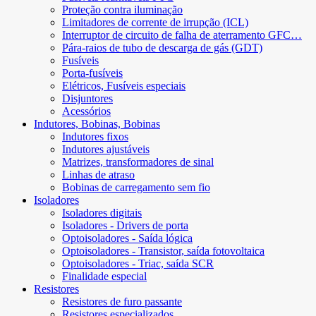
Proteção contra iluminação
Limitadores de corrente de irrupção (ICL)
Interruptor de circuito de falha de aterramento GFC…
Pára-raios de tubo de descarga de gás (GDT)
Fusíveis
Porta-fusíveis
Elétricos, Fusíveis especiais
Disjuntores
Acessórios
Indutores, Bobinas, Bobinas
Indutores fixos
Indutores ajustáveis
Matrizes, transformadores de sinal
Linhas de atraso
Bobinas de carregamento sem fio
Isoladores
Isoladores digitais
Isoladores - Drivers de porta
Optoisoladores - Saída lógica
Optoisoladores - Transistor, saída fotovoltaica
Optoisoladores - Triac, saída SCR
Finalidade especial
Resistores
Resistores de furo passante
Resistores especializados