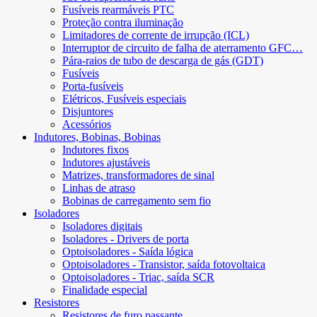
Fusíveis rearmáveis ​​PTC
Proteção contra iluminação
Limitadores de corrente de irrupção (ICL)
Interruptor de circuito de falha de aterramento GFC…
Pára-raios de tubo de descarga de gás (GDT)
Fusíveis
Porta-fusíveis
Elétricos, Fusíveis especiais
Disjuntores
Acessórios
Indutores, Bobinas, Bobinas
Indutores fixos
Indutores ajustáveis
Matrizes, transformadores de sinal
Linhas de atraso
Bobinas de carregamento sem fio
Isoladores
Isoladores digitais
Isoladores - Drivers de porta
Optoisoladores - Saída lógica
Optoisoladores - Transistor, saída fotovoltaica
Optoisoladores - Triac, saída SCR
Finalidade especial
Resistores
Resistores de furo passante