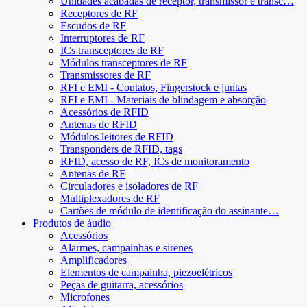
Unidades acabadas de receptor, transmissor e transc…
Receptores de RF
Escudos de RF
Interruptores de RF
ICs transceptores de RF
Módulos transceptores de RF
Transmissores de RF
RFI e EMI - Contatos, Fingerstock e juntas
RFI e EMI - Materiais de blindagem e absorção
Acessórios de RFID
Antenas de RFID
Módulos leitores de RFID
Transponders de RFID, tags
RFID, acesso de RF, ICs de monitoramento
Antenas de RF
Circuladores e isoladores de RF
Multiplexadores de RF
Cartões de módulo de identificação do assinante…
Produtos de áudio
Acessórios
Alarmes, campainhas e sirenes
Amplificadores
Elementos de campainha, piezoelétricos
Peças de guitarra, acessórios
Microfones