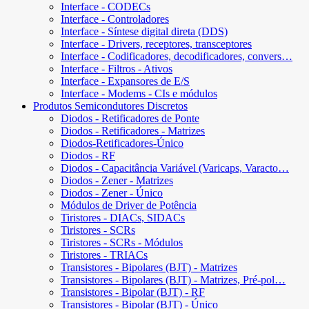
Interface - CODECs
Interface - Controladores
Interface - Síntese digital direta (DDS)
Interface - Drivers, receptores, transceptores
Interface - Codificadores, decodificadores, convers…
Interface - Filtros - Ativos
Interface - Expansores de E/S
Interface - Modems - CIs e módulos
Produtos Semicondutores Discretos
Diodos - Retificadores de Ponte
Diodos - Retificadores - Matrizes
Diodos-Retificadores-Único
Diodos - RF
Diodos - Capacitância Variável (Varicaps, Varacto…
Diodos - Zener - Matrizes
Diodos - Zener - Único
Módulos de Driver de Potência
Tiristores - DIACs, SIDACs
Tiristores - SCRs
Tiristores - SCRs - Módulos
Tiristores - TRIACs
Transistores - Bipolares (BJT) - Matrizes
Transistores - Bipolares (BJT) - Matrizes, Pré-pol…
Transistores - Bipolar (BJT) - RF
Transistores - Bipolar (BJT) - Único