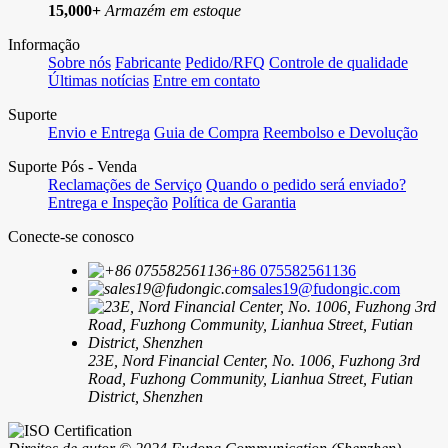
15,000+
Armazém em estoque
Informação
Sobre nós
Fabricante
Pedido/RFQ
Controle de qualidade
Últimas notícias
Entre em contato
Suporte
Envio e Entrega
Guia de Compra
Reembolso e Devolução
Suporte Pós - Venda
Reclamações de Serviço
Quando o pedido será enviado?
Entrega e Inspeção
Política de Garantia
Conecte-se conosco
+86 075582561136
sales19@fudongic.com
23E, Nord Financial Center, No. 1006, Fuzhong 3rd
Road, Fuzhong Community, Lianhua Street, Futian
District, Shenzhen