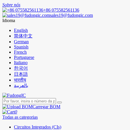
Sobre nós
+86 075582561136
sales19@fudongic.com
Idioma
English
简体中文
German
Spanish
French
Portuguese
Italiano
한국어
日本語
भारतीय
بالعربية
Carregar BOM
0
Todas as categorias
Circuitos Integrados (CIs)