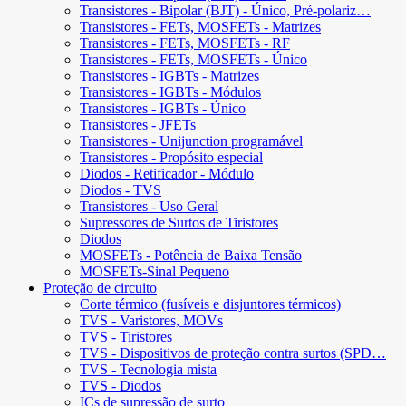
Transistores - Bipolar (BJT) - Único, Pré-polariz…
Transistores - FETs, MOSFETs - Matrizes
Transistores - FETs, MOSFETs - RF
Transistores - FETs, MOSFETs - Único
Transistores - IGBTs - Matrizes
Transistores - IGBTs - Módulos
Transistores - IGBTs - Único
Transistores - JFETs
Transistores - Unijunction programável
Transistores - Propósito especial
Diodos - Retificador - Módulo
Diodos - TVS
Transistores - Uso Geral
Supressores de Surtos de Tiristores
Diodos
MOSFETs - Potência de Baixa Tensão
MOSFETs-Sinal Pequeno
Proteção de circuito
Corte térmico (fusíveis e disjuntores térmicos)
TVS - Varistores, MOVs
TVS - Tiristores
TVS - Dispositivos de proteção contra surtos (SPD…
TVS - Tecnologia mista
TVS - Diodos
ICs de supressão de surto