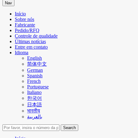
Nav
Início
Sobre nós
Fabricante
Pedido/RFQ
Controle de qualidade
Últimas notícias
Entre em contato
Idioma
English
简体中文
German
Spanish
French
Portuguese
Italiano
한국어
日本語
भारतीय
بالعربية
Search