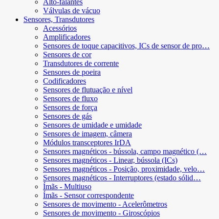
Alto-falantes
Válvulas de vácuo
Sensores, Transdutores
Acessórios
Amplificadores
Sensores de toque capacitivos, ICs de sensor de pro…
Sensores de cor
Transdutores de corrente
Sensores de poeira
Codificadores
Sensores de flutuação e nível
Sensores de fluxo
Sensores de força
Sensores de gás
Sensores de umidade e umidade
Sensores de imagem, câmera
Módulos transceptores IrDA
Sensores magnéticos - bússola, campo magnético (…
Sensores magnéticos - Linear, bússola (ICs)
Sensores magnéticos - Posição, proximidade, velo…
Sensores magnéticos - Interruptores (estado sólid…
Ímãs - Multiuso
Ímãs - Sensor correspondente
Sensores de movimento - Acelerômetros
Sensores de movimento - Giroscópios