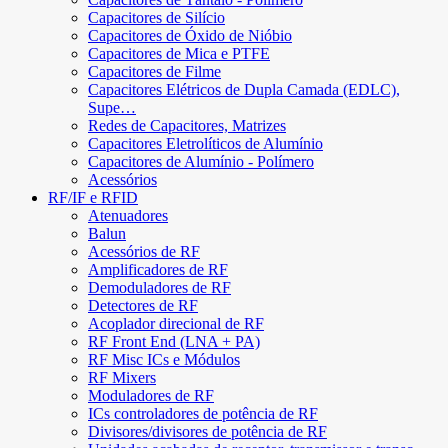
Capacitores de Silício
Capacitores de Óxido de Nióbio
Capacitores de Mica e PTFE
Capacitores de Filme
Capacitores Elétricos de Dupla Camada (EDLC),
Supe…
Redes de Capacitores, Matrizes
Capacitores Eletrolíticos de Alumínio
Capacitores de Alumínio - Polímero
Acessórios
RF/IF e RFID
Atenuadores
Balun
Acessórios de RF
Amplificadores de RF
Demoduladores de RF
Detectores de RF
Acoplador direcional de RF
RF Front End (LNA + PA)
RF Misc ICs e Módulos
RF Mixers
Moduladores de RF
ICs controladores de potência de RF
Divisores/divisores de potência de RF