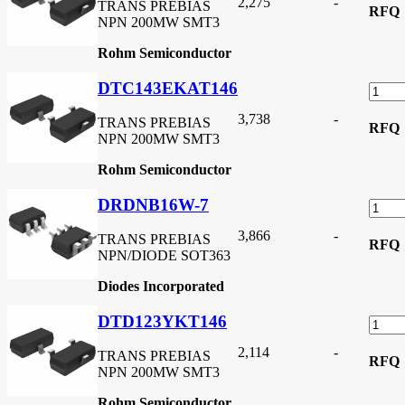
2,275
-
TRANS PREBIAS
RFQ
NPN 200MW SMT3
Rohm Semiconductor
DTC143EKAT146
3,738
-
TRANS PREBIAS
RFQ
NPN 200MW SMT3
Rohm Semiconductor
DRDNB16W-7
3,866
-
TRANS PREBIAS
RFQ
NPN/DIODE SOT363
Diodes Incorporated
DTD123YKT146
2,114
-
TRANS PREBIAS
RFQ
NPN 200MW SMT3
Rohm Semiconductor