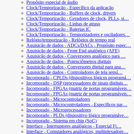
Propósito especial de áudio
Clock/Temporização - Específico da aplicação
Clock/Temporização - Buffers de clock, drivers
Clock/Temporização - Geradores de clock, PLLs, si…
Clock/Temporização - Linhas de atraso
Clock/Temporização - Baterias IC
Clock/Temporização - Temporizadores e osciladores…
Relógio/temporização - Relógios de tempo real
Aquisição de dados - ADCs/DACs - Propósito espec…
Aquisição de dados - Front End analógico (AFE)
Aquisição de dados - Conversores analógico para …
Aquisição de dados - Potenciômetros digitais
Aquisição de dados - Conversores digital para ana…
Aquisição de dados - Controladores de tela sensí…
Incorporado - CPLDs (dispositivos lógicos programá…
Incorporado - DSP (processadores de sinais digitais…
Incorporado - FPGAs (matriz de portas programáveis…
Incorporado - FPGAs (matriz de portas programáveis…
Incorporado - Microcontroladores
Incorporado - Microcontroladores - Específicos par…
Incorporado - Microprocessadores
Incorporado - PLDs (dispositivo lógico programáve…
Incorporado - Sistema em chip (SoC)
Interface - Interruptores analógicos - Especial Fi…
Interface - Comutadores analógicos, multiplexadore…