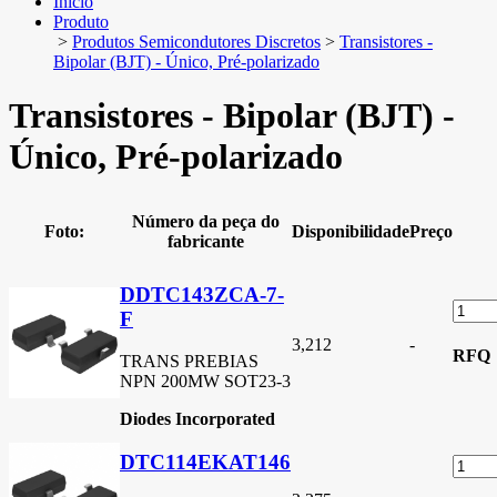
Início
Produto
>
Produtos Semicondutores Discretos
>
Transistores -
Bipolar (BJT) - Único, Pré-polarizado
Transistores - Bipolar (BJT) -
Único, Pré-polarizado
Número da peça do
Foto:
Disponibilidade
Preço
fabricante
DDTC143ZCA-7-
F
3,212
-
RFQ
TRANS PREBIAS
NPN 200MW SOT23-3
Diodes Incorporated
DTC114EKAT146