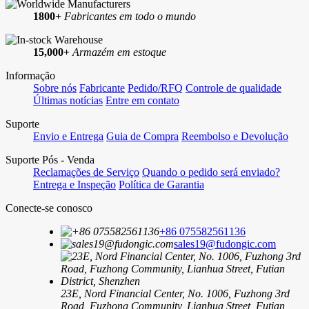
1800+
Fabricantes em todo o mundo
15,000+
Armazém em estoque
Informação
Sobre nós
Fabricante
Pedido/RFQ
Controle de qualidade
Últimas notícias
Entre em contato
Suporte
Envio e Entrega
Guia de Compra
Reembolso e Devolução
Suporte Pós - Venda
Reclamações de Serviço
Quando o pedido será enviado?
Entrega e Inspeção
Política de Garantia
Conecte-se conosco
+86 075582561136
sales19@fudongic.com
23E, Nord Financial Center, No. 1006, Fuzhong 3rd
Road, Fuzhong Community, Lianhua Street, Futian