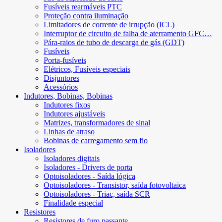
Fusíveis rearmáveis ​​PTC
Proteção contra iluminação
Limitadores de corrente de irrupção (ICL)
Interruptor de circuito de falha de aterramento GFC…
Pára-raios de tubo de descarga de gás (GDT)
Fusíveis
Porta-fusíveis
Elétricos, Fusíveis especiais
Disjuntores
Acessórios
Indutores, Bobinas, Bobinas
Indutores fixos
Indutores ajustáveis
Matrizes, transformadores de sinal
Linhas de atraso
Bobinas de carregamento sem fio
Isoladores
Isoladores digitais
Isoladores - Drivers de porta
Optoisoladores - Saída lógica
Optoisoladores - Transistor, saída fotovoltaica
Optoisoladores - Triac, saída SCR
Finalidade especial
Resistores
Resistores de furo passante