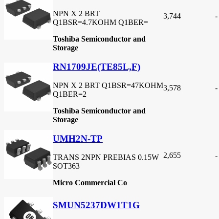
NPN X 2 BRT
3,744
-
Q1BSR=4.7KOHM Q1BER=
Toshiba Semiconductor and
Storage
RN1709JE(TE85L,F)
NPN X 2 BRT Q1BSR=47KOHM
3,578
-
Q1BER=2
Toshiba Semiconductor and
Storage
UMH2N-TP
2,655
-
TRANS 2NPN PREBIAS 0.15W
SOT363
Micro Commercial Co
SMUN5237DW1T1G