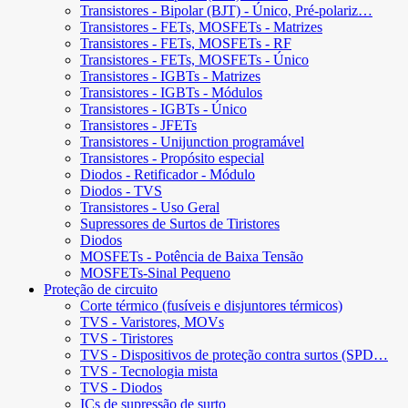
Transistores - Bipolar (BJT) - Único, Pré-polariz…
Transistores - FETs, MOSFETs - Matrizes
Transistores - FETs, MOSFETs - RF
Transistores - FETs, MOSFETs - Único
Transistores - IGBTs - Matrizes
Transistores - IGBTs - Módulos
Transistores - IGBTs - Único
Transistores - JFETs
Transistores - Unijunction programável
Transistores - Propósito especial
Diodos - Retificador - Módulo
Diodos - TVS
Transistores - Uso Geral
Supressores de Surtos de Tiristores
Diodos
MOSFETs - Potência de Baixa Tensão
MOSFETs-Sinal Pequeno
Proteção de circuito
Corte térmico (fusíveis e disjuntores térmicos)
TVS - Varistores, MOVs
TVS - Tiristores
TVS - Dispositivos de proteção contra surtos (SPD…
TVS - Tecnologia mista
TVS - Diodos
ICs de supressão de surto