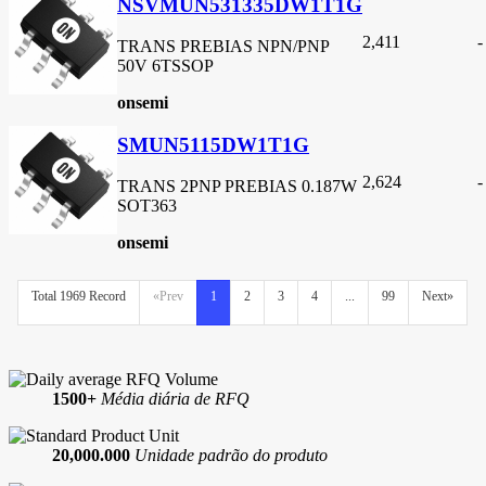
NSVMUN531335DW1T1G
2,411
-
TRANS PREBIAS NPN/PNP
50V 6TSSOP
onsemi
SMUN5115DW1T1G
2,624
-
TRANS 2PNP PREBIAS 0.187W
SOT363
onsemi
Total 1969 Record
«Prev
1
2
3
4
...
99
Next»
1500+
Média diária de RFQ
20,000.000
Unidade padrão do produto