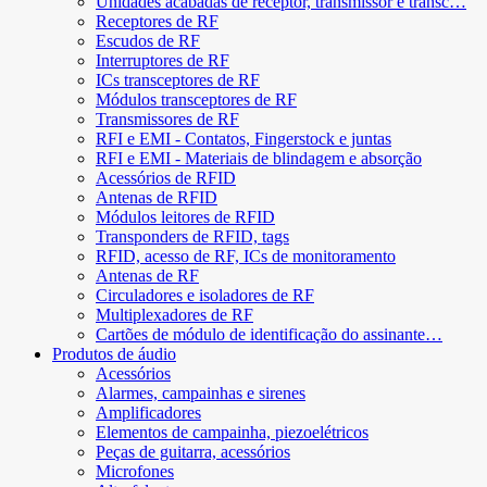
Unidades acabadas de receptor, transmissor e transc…
Receptores de RF
Escudos de RF
Interruptores de RF
ICs transceptores de RF
Módulos transceptores de RF
Transmissores de RF
RFI e EMI - Contatos, Fingerstock e juntas
RFI e EMI - Materiais de blindagem e absorção
Acessórios de RFID
Antenas de RFID
Módulos leitores de RFID
Transponders de RFID, tags
RFID, acesso de RF, ICs de monitoramento
Antenas de RF
Circuladores e isoladores de RF
Multiplexadores de RF
Cartões de módulo de identificação do assinante…
Produtos de áudio
Acessórios
Alarmes, campainhas e sirenes
Amplificadores
Elementos de campainha, piezoelétricos
Peças de guitarra, acessórios
Microfones