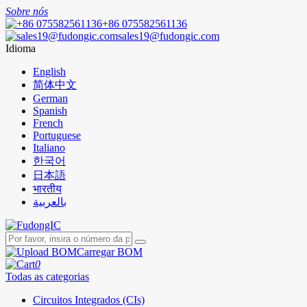
Sobre nós
+86 075582561136
sales19@fudongic.com
Idioma
English
简体中文
German
Spanish
French
Portuguese
Italiano
한국어
日本語
भारतीय
بالعربية
Carregar BOM
0
Todas as categorias
Circuitos Integrados (CIs)