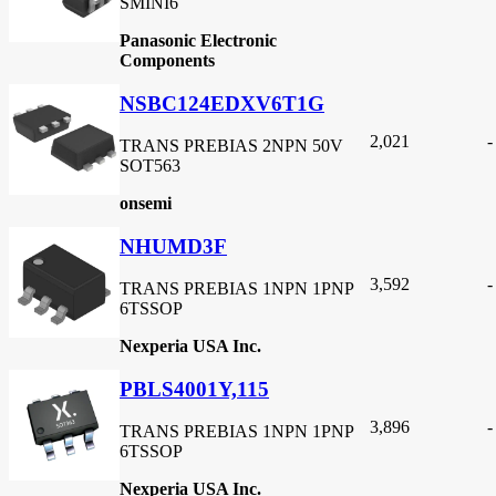
SMINI6
Panasonic Electronic
Components
NSBC124EDXV6T1G
2,021
-
TRANS PREBIAS 2NPN 50V
SOT563
onsemi
NHUMD3F
3,592
-
TRANS PREBIAS 1NPN 1PNP
6TSSOP
Nexperia USA Inc.
PBLS4001Y,115
3,896
-
TRANS PREBIAS 1NPN 1PNP
6TSSOP
Nexperia USA Inc.