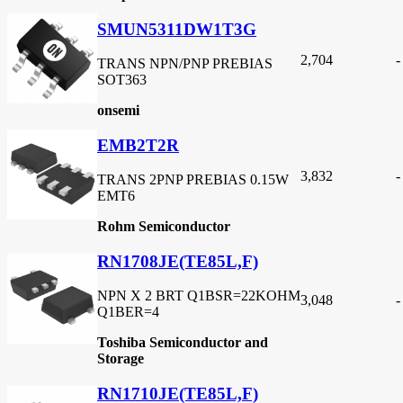
SMUN5311DW1T3G
2,704
-
TRANS NPN/PNP PREBIAS
SOT363
onsemi
EMB2T2R
3,832
-
TRANS 2PNP PREBIAS 0.15W
EMT6
Rohm Semiconductor
RN1708JE(TE85L,F)
NPN X 2 BRT Q1BSR=22KOHM
3,048
-
Q1BER=4
Toshiba Semiconductor and
Storage
RN1710JE(TE85L,F)