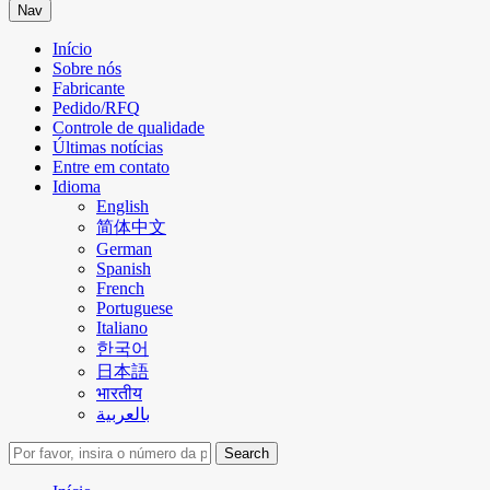
Nav
Início
Sobre nós
Fabricante
Pedido/RFQ
Controle de qualidade
Últimas notícias
Entre em contato
Idioma
English
简体中文
German
Spanish
French
Portuguese
Italiano
한국어
日本語
भारतीय
بالعربية
Search