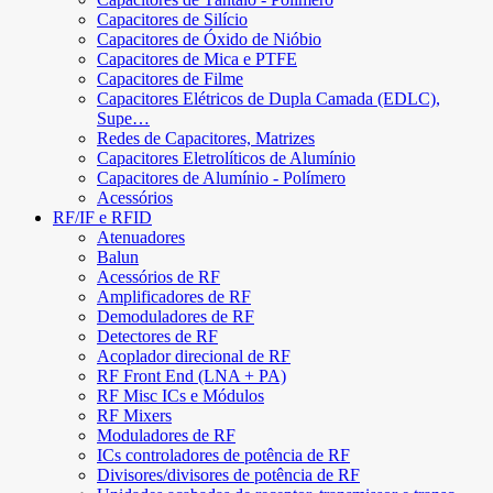
Capacitores de Silício
Capacitores de Óxido de Nióbio
Capacitores de Mica e PTFE
Capacitores de Filme
Capacitores Elétricos de Dupla Camada (EDLC),
Supe…
Redes de Capacitores, Matrizes
Capacitores Eletrolíticos de Alumínio
Capacitores de Alumínio - Polímero
Acessórios
RF/IF e RFID
Atenuadores
Balun
Acessórios de RF
Amplificadores de RF
Demoduladores de RF
Detectores de RF
Acoplador direcional de RF
RF Front End (LNA + PA)
RF Misc ICs e Módulos
RF Mixers
Moduladores de RF
ICs controladores de potência de RF
Divisores/divisores de potência de RF