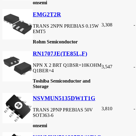
onsemi
EMG2T2R
3,308
-
TRANS 2NPN PREBIAS 0.15W
EMT5
Rohm Semiconductor
RN1707JE(TE85L,F)
NPN X 2 BRT Q1BSR=10KOHM
3,547
-
Q1BER=4
Toshiba Semiconductor and
Storage
NSVMUN5135DW1T1G
3,810
-
TRANS 2PNP PREBIAS 50V
SOT363-6
onsemi