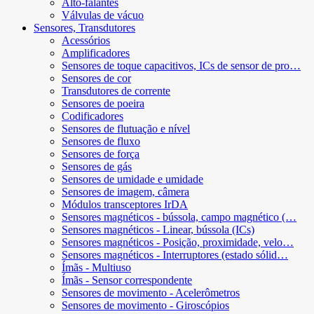
Alto-falantes
Válvulas de vácuo
Sensores, Transdutores
Acessórios
Amplificadores
Sensores de toque capacitivos, ICs de sensor de pro…
Sensores de cor
Transdutores de corrente
Sensores de poeira
Codificadores
Sensores de flutuação e nível
Sensores de fluxo
Sensores de força
Sensores de gás
Sensores de umidade e umidade
Sensores de imagem, câmera
Módulos transceptores IrDA
Sensores magnéticos - bússola, campo magnético (…
Sensores magnéticos - Linear, bússola (ICs)
Sensores magnéticos - Posição, proximidade, velo…
Sensores magnéticos - Interruptores (estado sólid…
Ímãs - Multiuso
Ímãs - Sensor correspondente
Sensores de movimento - Acelerômetros
Sensores de movimento - Giroscópios