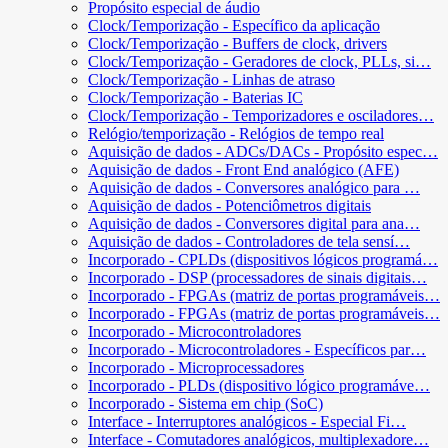
Propósito especial de áudio
Clock/Temporização - Específico da aplicação
Clock/Temporização - Buffers de clock, drivers
Clock/Temporização - Geradores de clock, PLLs, si…
Clock/Temporização - Linhas de atraso
Clock/Temporização - Baterias IC
Clock/Temporização - Temporizadores e osciladores…
Relógio/temporização - Relógios de tempo real
Aquisição de dados - ADCs/DACs - Propósito espec…
Aquisição de dados - Front End analógico (AFE)
Aquisição de dados - Conversores analógico para …
Aquisição de dados - Potenciômetros digitais
Aquisição de dados - Conversores digital para ana…
Aquisição de dados - Controladores de tela sensí…
Incorporado - CPLDs (dispositivos lógicos programá…
Incorporado - DSP (processadores de sinais digitais…
Incorporado - FPGAs (matriz de portas programáveis…
Incorporado - FPGAs (matriz de portas programáveis…
Incorporado - Microcontroladores
Incorporado - Microcontroladores - Específicos par…
Incorporado - Microprocessadores
Incorporado - PLDs (dispositivo lógico programáve…
Incorporado - Sistema em chip (SoC)
Interface - Interruptores analógicos - Especial Fi…
Interface - Comutadores analógicos, multiplexadore…