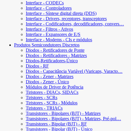
Interface - CODECs
Interface - Controladores
Interface - Síntese digital direta (DDS)
Interface - Drivers, receptores, transceptores
Interface - Codificadores, decodificadores, convers…
Interface - Filtros - Ativos
Interface - Expansores de E/S
Interface - Modems - CIs e módulos
Produtos Semicondutores Discretos
Diodos - Retificadores de Ponte
Diodos - Retificadores - Matrizes
Diodos-Retificadores-Único
Diodos - RF
Diodos - Capacitância Variável (Varicaps, Varacto…
Diodos - Zener - Matrizes
Diodos - Zener - Único
Módulos de Driver de Potência
Tiristores - DIACs, SIDACs
Tiristores - SCRs
Tiristores - SCRs - Módulos
Tiristores - TRIACs
Transistores - Bipolares (BJT) - Matrizes
Transistores - Bipolares (BJT) - Matrizes, Pré-pol…
Transistores - Bipolar (BJT) - RF
Transistores - Bipolar (BJT) - Único