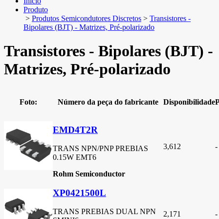
Início
Produto
>
Produtos Semicondutores Discretos
>
Transistores -
Bipolares (BJT) - Matrizes, Pré-polarizado
Transistores - Bipolares (BJT) -
Matrizes, Pré-polarizado
Foto:
Número da peça do fabricante
Disponibilidade
P
EMD4T2R
3,612
-
TRANS NPN/PNP PREBIAS
0.15W EMT6
Rohm Semiconductor
XP0421500L
TRANS PREBIAS DUAL NPN
2,171
-