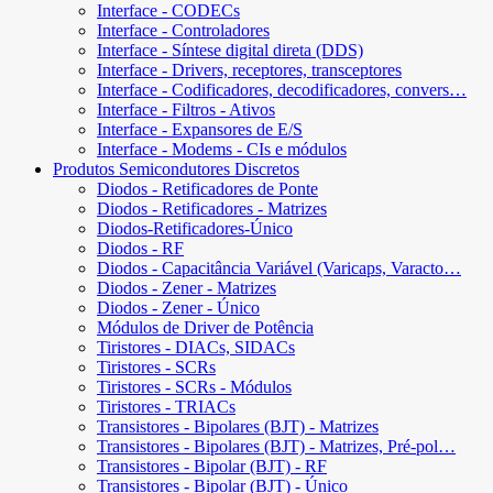
Interface - CODECs
Interface - Controladores
Interface - Síntese digital direta (DDS)
Interface - Drivers, receptores, transceptores
Interface - Codificadores, decodificadores, convers…
Interface - Filtros - Ativos
Interface - Expansores de E/S
Interface - Modems - CIs e módulos
Produtos Semicondutores Discretos
Diodos - Retificadores de Ponte
Diodos - Retificadores - Matrizes
Diodos-Retificadores-Único
Diodos - RF
Diodos - Capacitância Variável (Varicaps, Varacto…
Diodos - Zener - Matrizes
Diodos - Zener - Único
Módulos de Driver de Potência
Tiristores - DIACs, SIDACs
Tiristores - SCRs
Tiristores - SCRs - Módulos
Tiristores - TRIACs
Transistores - Bipolares (BJT) - Matrizes
Transistores - Bipolares (BJT) - Matrizes, Pré-pol…
Transistores - Bipolar (BJT) - RF
Transistores - Bipolar (BJT) - Único