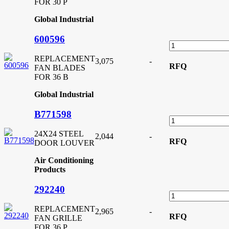
FOR 30 P
Global Industrial
600596
REPLACEMENT
3,075
-
RFQ
FAN BLADES
FOR 36 B
Global Industrial
B771598
24X24 STEEL
2,044
-
RFQ
DOOR LOUVER
Air Conditioning
Products
292240
REPLACEMENT
2,965
-
RFQ
FAN GRILLE
FOR 36 P