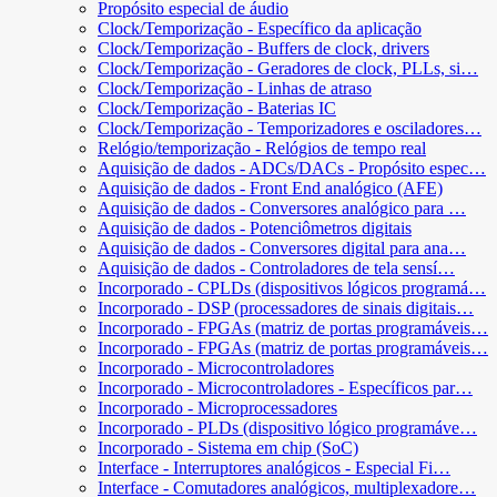
Propósito especial de áudio
Clock/Temporização - Específico da aplicação
Clock/Temporização - Buffers de clock, drivers
Clock/Temporização - Geradores de clock, PLLs, si…
Clock/Temporização - Linhas de atraso
Clock/Temporização - Baterias IC
Clock/Temporização - Temporizadores e osciladores…
Relógio/temporização - Relógios de tempo real
Aquisição de dados - ADCs/DACs - Propósito espec…
Aquisição de dados - Front End analógico (AFE)
Aquisição de dados - Conversores analógico para …
Aquisição de dados - Potenciômetros digitais
Aquisição de dados - Conversores digital para ana…
Aquisição de dados - Controladores de tela sensí…
Incorporado - CPLDs (dispositivos lógicos programá…
Incorporado - DSP (processadores de sinais digitais…
Incorporado - FPGAs (matriz de portas programáveis…
Incorporado - FPGAs (matriz de portas programáveis…
Incorporado - Microcontroladores
Incorporado - Microcontroladores - Específicos par…
Incorporado - Microprocessadores
Incorporado - PLDs (dispositivo lógico programáve…
Incorporado - Sistema em chip (SoC)
Interface - Interruptores analógicos - Especial Fi…
Interface - Comutadores analógicos, multiplexadore…