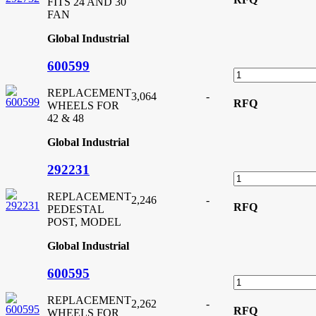
FITS 24 AND 30
FAN
Global Industrial
600599
REPLACEMENT
3,064
-
RFQ
WHEELS FOR
42 & 48
Global Industrial
292231
REPLACEMENT
2,246
-
RFQ
PEDESTAL
POST, MODEL
Global Industrial
600595
REPLACEMENT
2,262
-
RFQ
WHEELS FOR