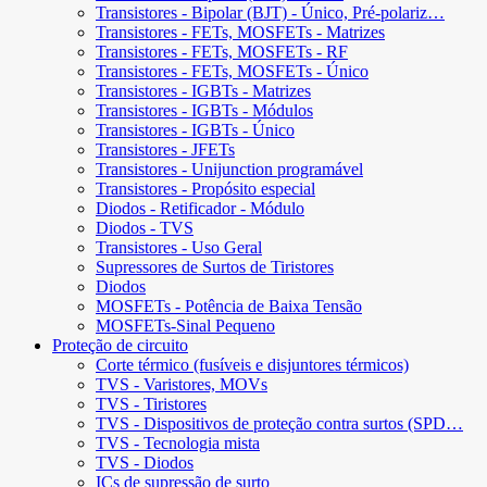
Transistores - Bipolar (BJT) - Único, Pré-polariz…
Transistores - FETs, MOSFETs - Matrizes
Transistores - FETs, MOSFETs - RF
Transistores - FETs, MOSFETs - Único
Transistores - IGBTs - Matrizes
Transistores - IGBTs - Módulos
Transistores - IGBTs - Único
Transistores - JFETs
Transistores - Unijunction programável
Transistores - Propósito especial
Diodos - Retificador - Módulo
Diodos - TVS
Transistores - Uso Geral
Supressores de Surtos de Tiristores
Diodos
MOSFETs - Potência de Baixa Tensão
MOSFETs-Sinal Pequeno
Proteção de circuito
Corte térmico (fusíveis e disjuntores térmicos)
TVS - Varistores, MOVs
TVS - Tiristores
TVS - Dispositivos de proteção contra surtos (SPD…
TVS - Tecnologia mista
TVS - Diodos
ICs de supressão de surto