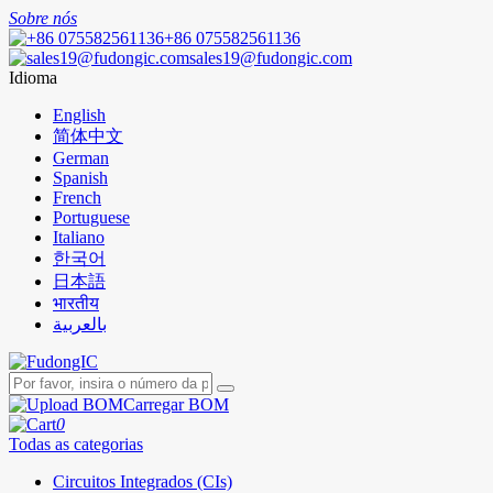
Sobre nós
+86 075582561136
sales19@fudongic.com
Idioma
English
简体中文
German
Spanish
French
Portuguese
Italiano
한국어
日本語
भारतीय
بالعربية
Carregar BOM
0
Todas as categorias
Circuitos Integrados (CIs)