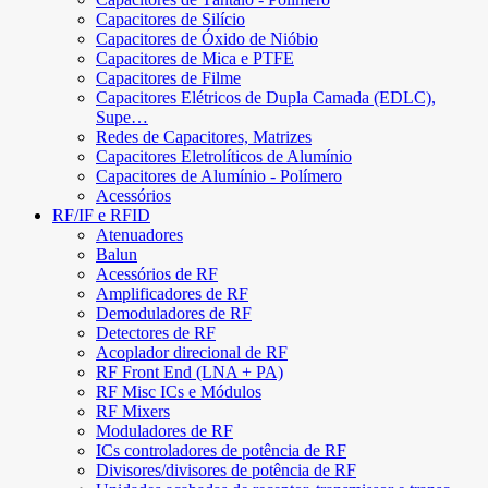
Capacitores de Silício
Capacitores de Óxido de Nióbio
Capacitores de Mica e PTFE
Capacitores de Filme
Capacitores Elétricos de Dupla Camada (EDLC),
Supe…
Redes de Capacitores, Matrizes
Capacitores Eletrolíticos de Alumínio
Capacitores de Alumínio - Polímero
Acessórios
RF/IF e RFID
Atenuadores
Balun
Acessórios de RF
Amplificadores de RF
Demoduladores de RF
Detectores de RF
Acoplador direcional de RF
RF Front End (LNA + PA)
RF Misc ICs e Módulos
RF Mixers
Moduladores de RF
ICs controladores de potência de RF
Divisores/divisores de potência de RF