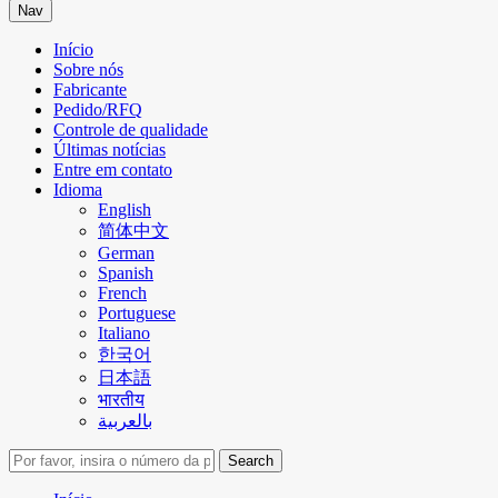
Nav
Início
Sobre nós
Fabricante
Pedido/RFQ
Controle de qualidade
Últimas notícias
Entre em contato
Idioma
English
简体中文
German
Spanish
French
Portuguese
Italiano
한국어
日本語
भारतीय
بالعربية
Search