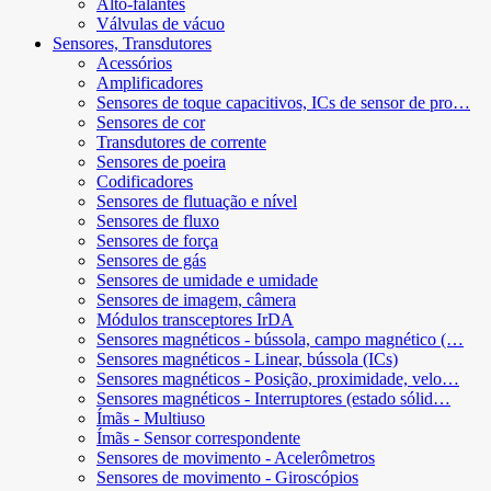
Alto-falantes
Válvulas de vácuo
Sensores, Transdutores
Acessórios
Amplificadores
Sensores de toque capacitivos, ICs de sensor de pro…
Sensores de cor
Transdutores de corrente
Sensores de poeira
Codificadores
Sensores de flutuação e nível
Sensores de fluxo
Sensores de força
Sensores de gás
Sensores de umidade e umidade
Sensores de imagem, câmera
Módulos transceptores IrDA
Sensores magnéticos - bússola, campo magnético (…
Sensores magnéticos - Linear, bússola (ICs)
Sensores magnéticos - Posição, proximidade, velo…
Sensores magnéticos - Interruptores (estado sólid…
Ímãs - Multiuso
Ímãs - Sensor correspondente
Sensores de movimento - Acelerômetros
Sensores de movimento - Giroscópios