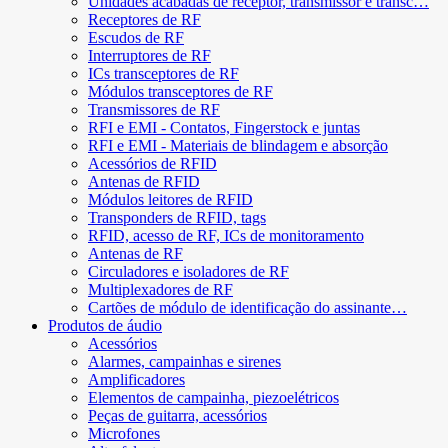
Unidades acabadas de receptor, transmissor e transc…
Receptores de RF
Escudos de RF
Interruptores de RF
ICs transceptores de RF
Módulos transceptores de RF
Transmissores de RF
RFI e EMI - Contatos, Fingerstock e juntas
RFI e EMI - Materiais de blindagem e absorção
Acessórios de RFID
Antenas de RFID
Módulos leitores de RFID
Transponders de RFID, tags
RFID, acesso de RF, ICs de monitoramento
Antenas de RF
Circuladores e isoladores de RF
Multiplexadores de RF
Cartões de módulo de identificação do assinante…
Produtos de áudio
Acessórios
Alarmes, campainhas e sirenes
Amplificadores
Elementos de campainha, piezoelétricos
Peças de guitarra, acessórios
Microfones