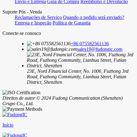
Envio e Entrega
Guia de Compra
Reembolso e Devolução
Suporte Pós - Venda
Reclamações de Serviço
Quando o pedido será enviado?
Entrega e Inspeção
Política de Garantia
Conecte-se conosco
+86 075582561136
sales19@fudongic.com
23E, Nord Financial Center, No. 1006, Fuzhong 3rd
Road, Fuzhong Community, Lianhua Street, Futian
District, Shenzhen
Direitos de autor © 2024 Fudong Communication (Shenzhen)
Grupo Co., Ltd.
Início