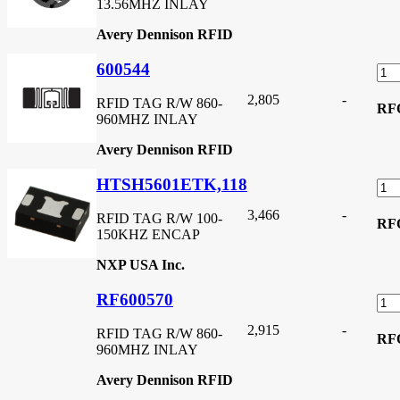
13.56MHZ INLAY
Avery Dennison RFID
600544
2,805
-
RFID TAG R/W 860-
RF
960MHZ INLAY
Avery Dennison RFID
HTSH5601ETK,118
3,466
-
RFID TAG R/W 100-
RF
150KHZ ENCAP
NXP USA Inc.
RF600570
2,915
-
RFID TAG R/W 860-
RF
960MHZ INLAY
Avery Dennison RFID