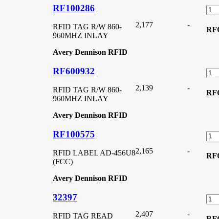
RF100286
2,177
-
RFID TAG R/W 860-
RF
960MHZ INLAY
Avery Dennison RFID
RF600932
2,139
-
RFID TAG R/W 860-
RF
960MHZ INLAY
Avery Dennison RFID
RF100575
2,165
-
RFID LABEL AD-456U8
RF
(FCC)
Avery Dennison RFID
32397
2,407
-
RFID TAG READ
RF