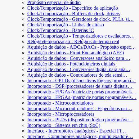
Propósito especial de áudio
Clock/Temporização - Específico da aplicação
Clock/Temporização - Buffers de clock, drivers
Clock/Temporização - Geradores de clock, PLLs, si…
Clock/Temporização - Linhas de atraso
Clock/Temporização - Baterias IC
Clock/Temporização - Temporizadores e osciladores…
Relógio/temporização - Relógios de tempo real
Aquisição de dados - ADCs/DACs - Propósito espec…
Aquisição de dados - Front End analógico (AFE)
Aquisição de dados - Conversores analógico para …
Aquisição de dados - Potenciômetros digitais
Aquisição de dados - Conversores digital para ana…
Aquisição de dados - Controladores de tela sensí…
Incorporado - CPLDs (dispositivos lógicos programá…
Incorporado - DSP (processadores de sinais digitais…
Incorporado - FPGAs (matriz de portas programáveis…
Incorporado - FPGAs (matriz de portas programáveis…
Incorporado - Microcontroladores
Incorporado - Microcontroladores - Específicos par…
Incorporado - Microprocessadores
Incorporado - PLDs (dispositivo lógico programáve…
Incorporado - Sistema em chip (SoC)
Interface - Interruptores analógicos - Especial Fi…
Interface - Comutadores analógicos, multiplexadore…