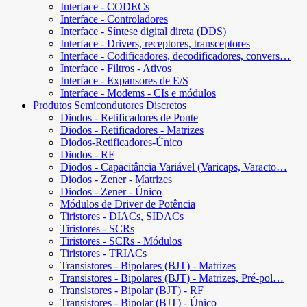
Interface - CODECs
Interface - Controladores
Interface - Síntese digital direta (DDS)
Interface - Drivers, receptores, transceptores
Interface - Codificadores, decodificadores, convers…
Interface - Filtros - Ativos
Interface - Expansores de E/S
Interface - Modems - CIs e módulos
Produtos Semicondutores Discretos
Diodos - Retificadores de Ponte
Diodos - Retificadores - Matrizes
Diodos-Retificadores-Único
Diodos - RF
Diodos - Capacitância Variável (Varicaps, Varacto…
Diodos - Zener - Matrizes
Diodos - Zener - Único
Módulos de Driver de Potência
Tiristores - DIACs, SIDACs
Tiristores - SCRs
Tiristores - SCRs - Módulos
Tiristores - TRIACs
Transistores - Bipolares (BJT) - Matrizes
Transistores - Bipolares (BJT) - Matrizes, Pré-pol…
Transistores - Bipolar (BJT) - RF
Transistores - Bipolar (BJT) - Único