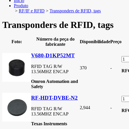
Início
Produto
>
RF/IF e RFID
>
Transponders de RFID, tags
Transponders de RFID, tags
Número da peça do
Foto:
Disponibilidade
Preço
fabricante
V680-D1KP52MT
RFID TAG R/W
370
-
RF
13.56MHZ ENCAP
Omron Automation and
Safety
RF-HDT-DVBE-N2
2,944
-
RFID TAG R/W
RF
13.56MHZ ENCAP
Texas Instruments