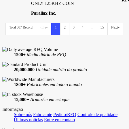
ONLY 125KHZ COIN
Parallax Inc.
Total 687 Record
«Prev
1
2
3
4
...
35
Next»
1500+
Média diária de RFQ
20,000.000
Unidade padrão do produto
1800+
Fabricantes em todo o mundo
15,000+
Armazém em estoque
Informação
Sobre nós
Fabricante
Pedido/RFQ
Controle de qualidade
Últimas notícias
Entre em contato