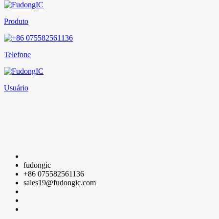
Produto
Telefone
Usuário
fudongic
+86 075582561136
sales19@fudongic.com