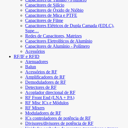
Capacitores de Silício
Capacitores de Óxido de Nióbio
Capacitores de Mica e PTFE
Capacitores de Filme
Capacitores Elétricos de Dupla Camada (EDLC),
Supe…
Redes de Capacitores, Matrizes
Capacitores Eletrolíticos de Alumínio
Capacitores de Alumínio - Polímero
Acessórios
RF/IF e RFID
Atenuadores
Balun
Acessórios de RF
Amplificadores de RF
Demoduladores de RF
Detectores de RF
Acoplador direcional de RF
RF Front End (LNA + PA)
RF Misc ICs e Módulos
RF Mixers
Moduladores de RF
ICs controladores de potência de RF
Divisores/divisores de potência de RF