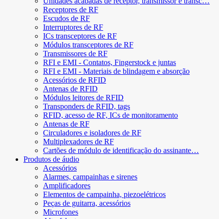
Unidades acabadas de receptor, transmissor e transc…
Receptores de RF
Escudos de RF
Interruptores de RF
ICs transceptores de RF
Módulos transceptores de RF
Transmissores de RF
RFI e EMI - Contatos, Fingerstock e juntas
RFI e EMI - Materiais de blindagem e absorção
Acessórios de RFID
Antenas de RFID
Módulos leitores de RFID
Transponders de RFID, tags
RFID, acesso de RF, ICs de monitoramento
Antenas de RF
Circuladores e isoladores de RF
Multiplexadores de RF
Cartões de módulo de identificação do assinante…
Produtos de áudio
Acessórios
Alarmes, campainhas e sirenes
Amplificadores
Elementos de campainha, piezoelétricos
Peças de guitarra, acessórios
Microfones