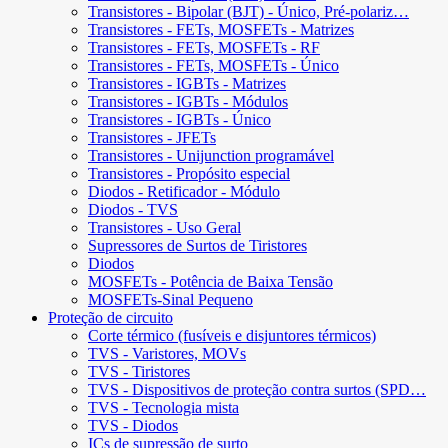
Transistores - Bipolar (BJT) - Único, Pré-polariz…
Transistores - FETs, MOSFETs - Matrizes
Transistores - FETs, MOSFETs - RF
Transistores - FETs, MOSFETs - Único
Transistores - IGBTs - Matrizes
Transistores - IGBTs - Módulos
Transistores - IGBTs - Único
Transistores - JFETs
Transistores - Unijunction programável
Transistores - Propósito especial
Diodos - Retificador - Módulo
Diodos - TVS
Transistores - Uso Geral
Supressores de Surtos de Tiristores
Diodos
MOSFETs - Potência de Baixa Tensão
MOSFETs-Sinal Pequeno
Proteção de circuito
Corte térmico (fusíveis e disjuntores térmicos)
TVS - Varistores, MOVs
TVS - Tiristores
TVS - Dispositivos de proteção contra surtos (SPD…
TVS - Tecnologia mista
TVS - Diodos
ICs de supressão de surto