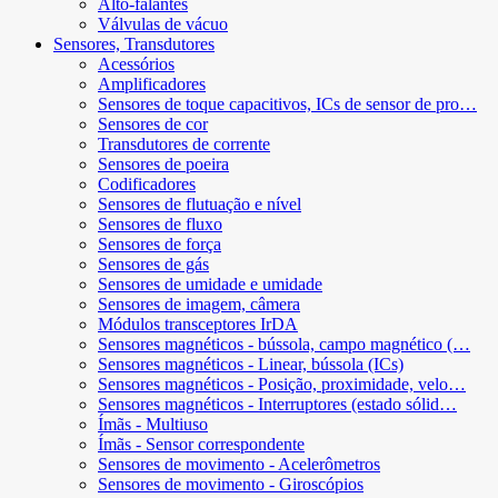
Alto-falantes
Válvulas de vácuo
Sensores, Transdutores
Acessórios
Amplificadores
Sensores de toque capacitivos, ICs de sensor de pro…
Sensores de cor
Transdutores de corrente
Sensores de poeira
Codificadores
Sensores de flutuação e nível
Sensores de fluxo
Sensores de força
Sensores de gás
Sensores de umidade e umidade
Sensores de imagem, câmera
Módulos transceptores IrDA
Sensores magnéticos - bússola, campo magnético (…
Sensores magnéticos - Linear, bússola (ICs)
Sensores magnéticos - Posição, proximidade, velo…
Sensores magnéticos - Interruptores (estado sólid…
Ímãs - Multiuso
Ímãs - Sensor correspondente
Sensores de movimento - Acelerômetros
Sensores de movimento - Giroscópios