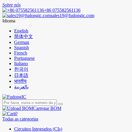
Sobre nós
+86 075582561136
sales19@fudongic.com
Idioma
English
简体中文
German
Spanish
French
Portuguese
Italiano
한국어
日本語
भारतीय
بالعربية
Carregar BOM
0
Todas as categorias
Circuitos Integrados (CIs)