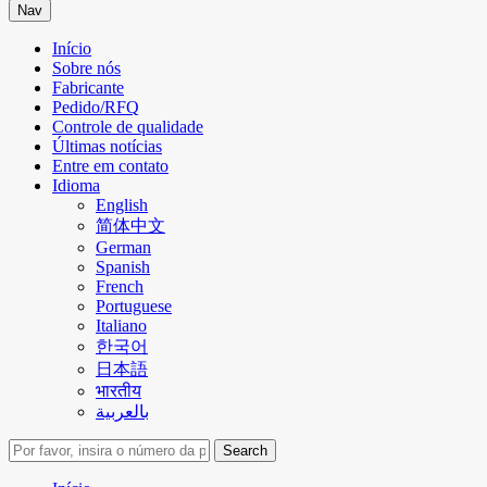
Nav
Início
Sobre nós
Fabricante
Pedido/RFQ
Controle de qualidade
Últimas notícias
Entre em contato
Idioma
English
简体中文
German
Spanish
French
Portuguese
Italiano
한국어
日本語
भारतीय
بالعربية
Search