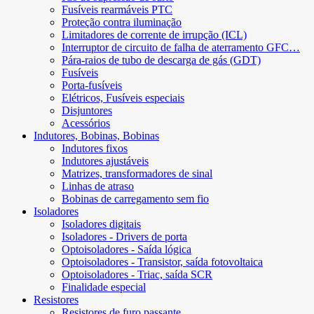
Fusíveis rearmáveis ​​PTC
Proteção contra iluminação
Limitadores de corrente de irrupção (ICL)
Interruptor de circuito de falha de aterramento GFC…
Pára-raios de tubo de descarga de gás (GDT)
Fusíveis
Porta-fusíveis
Elétricos, Fusíveis especiais
Disjuntores
Acessórios
Indutores, Bobinas, Bobinas
Indutores fixos
Indutores ajustáveis
Matrizes, transformadores de sinal
Linhas de atraso
Bobinas de carregamento sem fio
Isoladores
Isoladores digitais
Isoladores - Drivers de porta
Optoisoladores - Saída lógica
Optoisoladores - Transistor, saída fotovoltaica
Optoisoladores - Triac, saída SCR
Finalidade especial
Resistores
Resistores de furo passante