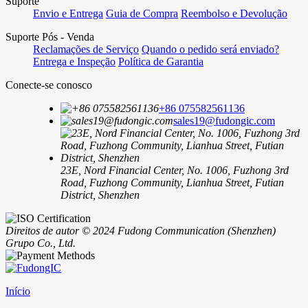
Suporte
Envio e Entrega
Guia de Compra
Reembolso e Devolução
Suporte Pós - Venda
Reclamações de Serviço
Quando o pedido será enviado?
Entrega e Inspeção
Política de Garantia
Conecte-se conosco
+86 075582561136
sales19@fudongic.com
23E, Nord Financial Center, No. 1006, Fuzhong 3rd
Road, Fuzhong Community, Lianhua Street, Futian
District, Shenzhen
Direitos de autor © 2024 Fudong Communication (Shenzhen)
Grupo Co., Ltd.
Início