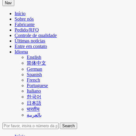
Nav
Início
Sobre nós
Fabricante
Pedido/RFQ
Controle de qualidade
Últimas notícias
Entre em contato
Idioma
English
简体中文
German
Spanish
French
Portuguese
Italiano
한국어
日本語
भारतीय
بالعربية
Search