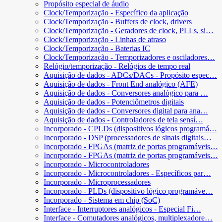
Propósito especial de áudio
Clock/Temporização - Específico da aplicação
Clock/Temporização - Buffers de clock, drivers
Clock/Temporização - Geradores de clock, PLLs, si…
Clock/Temporização - Linhas de atraso
Clock/Temporização - Baterias IC
Clock/Temporização - Temporizadores e osciladores…
Relógio/temporização - Relógios de tempo real
Aquisição de dados - ADCs/DACs - Propósito espec…
Aquisição de dados - Front End analógico (AFE)
Aquisição de dados - Conversores analógico para …
Aquisição de dados - Potenciômetros digitais
Aquisição de dados - Conversores digital para ana…
Aquisição de dados - Controladores de tela sensí…
Incorporado - CPLDs (dispositivos lógicos programá…
Incorporado - DSP (processadores de sinais digitais…
Incorporado - FPGAs (matriz de portas programáveis…
Incorporado - FPGAs (matriz de portas programáveis…
Incorporado - Microcontroladores
Incorporado - Microcontroladores - Específicos par…
Incorporado - Microprocessadores
Incorporado - PLDs (dispositivo lógico programáve…
Incorporado - Sistema em chip (SoC)
Interface - Interruptores analógicos - Especial Fi…
Interface - Comutadores analógicos, multiplexadore…