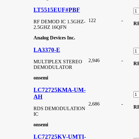
LT5515EUF#PBF
122
-
RF DEMOD IC 1.5GHZ-
R
2.5GHZ 16QFN
Analog Devices Inc.
LA3370-E
2,946
-
MULTIPLEX STEREO
R
DEMODULATOR
onsemi
LC72725KMA-UM-
AH
2,686
-
R
RDS DEMODULATION
IC
onsemi
LC72725KV-UMTI-