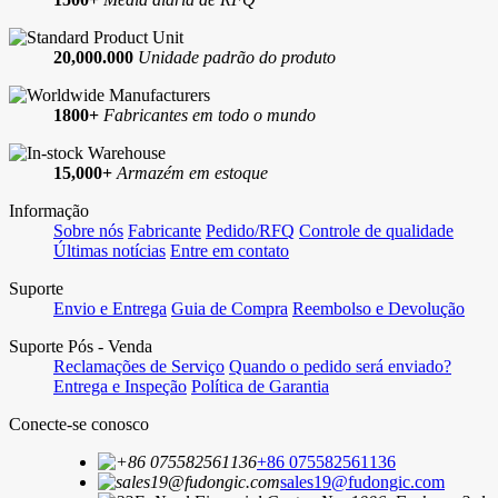
20,000.000
Unidade padrão do produto
1800+
Fabricantes em todo o mundo
15,000+
Armazém em estoque
Informação
Sobre nós
Fabricante
Pedido/RFQ
Controle de qualidade
Últimas notícias
Entre em contato
Suporte
Envio e Entrega
Guia de Compra
Reembolso e Devolução
Suporte Pós - Venda
Reclamações de Serviço
Quando o pedido será enviado?
Entrega e Inspeção
Política de Garantia
Conecte-se conosco
+86 075582561136
sales19@fudongic.com