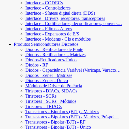
Interface - CODECs
Interface - Controladores
Interface - Síntese digital direta (DDS)
Interface - Drivers, receptores, transceptores
Interface - Codificadores, decodificadores, convers…
Interface - Filtros - Ativos
Interface - Expansores de E/S
Interface - Modems - CIs e módulos
Produtos Semicondutores Discretos
Diodos - Retificadores de Ponte
Diodos - Retificadores - Matrizes
Diodos-Retificadores-Único
Diodos - RF
Diodos - Capacitância Variável (Varicaps, Varacto…
Diodos - Zener - Matrizes
Diodos - Zener - Único
Módulos de Driver de Potência
Tiristores - DIACs, SIDACs
Tiristores - SCRs
Tiristores - SCRs - Módulos
Tiristores - TRIACs
Transistores - Bipolares (BJT) - Matrizes
Transistores - Bipolares (BJT) - Matrizes, Pré-pol…
Transistores - Bipolar (BJT) - RF
Transistores - Bipolar (BJT) - Único