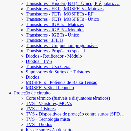
Transistores - Bipolar (BJT) - Único, Pré-polariz…
Transistores - FETs, MOSFETs - Matrizes
Transistores - FETs, MOSFETs - RF
Transistores - FETs, MOSFETs - Único
Transistores - IGBTs - Matrizes
Transistores - IGBTs - Módulos
Transistores - IGBTs - Único
Transistores - JFETs
Transistores - Unijunction programável
Transistores - Propósito especial
Diodos - Retificador - Módulo
Diodos - TVS
Transistores - Uso Geral
Supressores de Surtos de Tiristores
Diodos
MOSFETs - Potência de Baixa Tensão
MOSFETs-Sinal Pequeno
Proteção de circuito
Corte térmico (fusíveis e disjuntores térmicos)
TVS - Varistores, MOVs
TVS - Tiristores
TVS - Dispositivos de proteção contra surtos (SPD…
TVS - Tecnologia mista
TVS - Diodos
ICs de supressão de surto