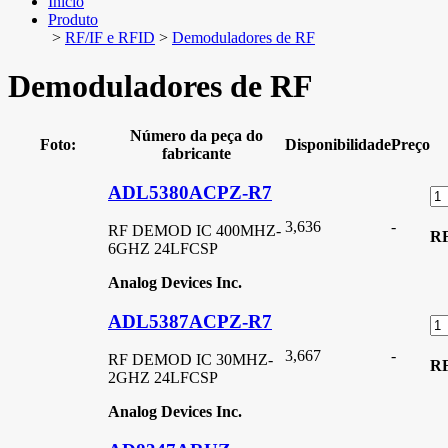
Início
Produto
>
RF/IF e RFID
>
Demoduladores de RF
Demoduladores de RF
Número da peça do
Foto:
Disponibilidade
Preço
fabricante
ADL5380ACPZ-R7
3,636
-
RF DEMOD IC 400MHZ-
R
6GHZ 24LFCSP
Analog Devices Inc.
ADL5387ACPZ-R7
3,667
-
RF DEMOD IC 30MHZ-
R
2GHZ 24LFCSP
Analog Devices Inc.