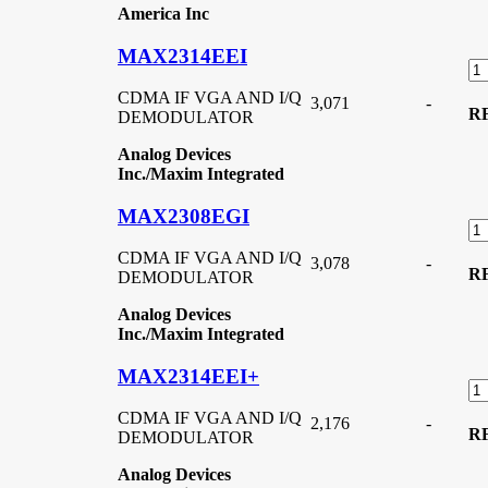
America Inc
MAX2314EEI
CDMA IF VGA AND I/Q
3,071
-
R
DEMODULATOR
Analog Devices
Inc./Maxim Integrated
MAX2308EGI
CDMA IF VGA AND I/Q
3,078
-
R
DEMODULATOR
Analog Devices
Inc./Maxim Integrated
MAX2314EEI+
CDMA IF VGA AND I/Q
2,176
-
R
DEMODULATOR
Analog Devices