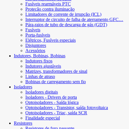
Fusíveis rearmáveis ​​PTC
Proteção contra iluminação
Limitadores de corrente de irrupção (ICL)
Interruptor de circuito de falha de aterramento GFC…
Pára-raios de tubo de descarga de gás (GDT)
Fusíveis
Porta-fusíveis
Elétricos, Fusíveis especiais
Disjuntores
Acessórios
Indutores, Bobinas, Bobinas
Indutores fixos
Indutores ajustáveis
Matrizes, transformadores de sinal
Linhas de atraso
Bobinas de carregamento sem fio
Isoladores
Isoladores digitais
Isoladores - Drivers de porta
Optoisoladores - Saída lógica
Optoisoladores - Transistor, saída fotovoltaica
Optoisoladores - Triac, saída SCR
Finalidade especial
Resistores
Resistores de furo passante