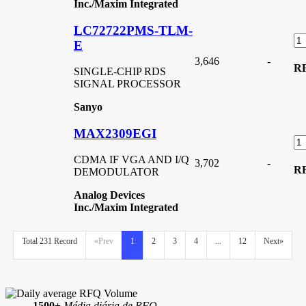
Inc./Maxim Integrated
LC72722PMS-TLM-
E
3,646
-
R
SINGLE-CHIP RDS
SIGNAL PROCESSOR
Sanyo
MAX2309EGI
CDMA IF VGA AND I/Q
3,702
-
R
DEMODULATOR
Analog Devices
Inc./Maxim Integrated
Total 231 Record
«Prev
1
2
3
4
...
12
Next»
1500+
Média diária de RFQ