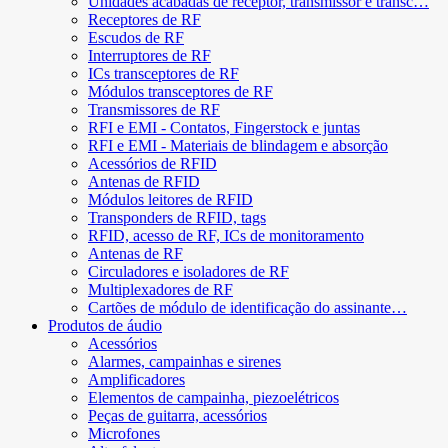
Unidades acabadas de receptor, transmissor e transc…
Receptores de RF
Escudos de RF
Interruptores de RF
ICs transceptores de RF
Módulos transceptores de RF
Transmissores de RF
RFI e EMI - Contatos, Fingerstock e juntas
RFI e EMI - Materiais de blindagem e absorção
Acessórios de RFID
Antenas de RFID
Módulos leitores de RFID
Transponders de RFID, tags
RFID, acesso de RF, ICs de monitoramento
Antenas de RF
Circuladores e isoladores de RF
Multiplexadores de RF
Cartões de módulo de identificação do assinante…
Produtos de áudio
Acessórios
Alarmes, campainhas e sirenes
Amplificadores
Elementos de campainha, piezoelétricos
Peças de guitarra, acessórios
Microfones