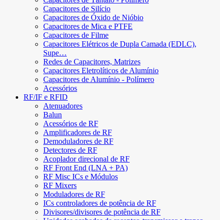
Capacitores de Silício
Capacitores de Óxido de Nióbio
Capacitores de Mica e PTFE
Capacitores de Filme
Capacitores Elétricos de Dupla Camada (EDLC),
Supe…
Redes de Capacitores, Matrizes
Capacitores Eletrolíticos de Alumínio
Capacitores de Alumínio - Polímero
Acessórios
RF/IF e RFID
Atenuadores
Balun
Acessórios de RF
Amplificadores de RF
Demoduladores de RF
Detectores de RF
Acoplador direcional de RF
RF Front End (LNA + PA)
RF Misc ICs e Módulos
RF Mixers
Moduladores de RF
ICs controladores de potência de RF
Divisores/divisores de potência de RF