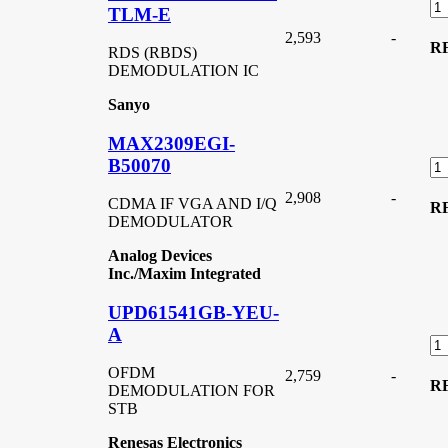
TLM-E
2,593
-
R
RDS (RBDS)
DEMODULATION IC
Sanyo
MAX2309EGI-
B50070
2,908
-
CDMA IF VGA AND I/Q
R
DEMODULATOR
Analog Devices
Inc./Maxim Integrated
UPD61541GB-YEU-
A
OFDM
2,759
-
R
DEMODULATION FOR
STB
Renesas Electronics