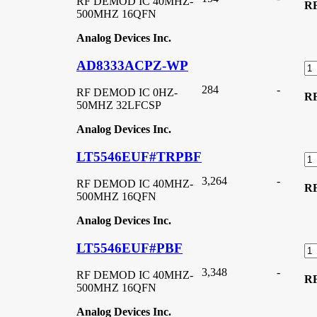
RF DEMOD IC 40MHZ-
R
500MHZ 16QFN
Analog Devices Inc.
AD8333ACPZ-WP
284
-
RF DEMOD IC 0HZ-
R
50MHZ 32LFCSP
Analog Devices Inc.
LT5546EUF#TRPBF
3,264
-
RF DEMOD IC 40MHZ-
R
500MHZ 16QFN
Analog Devices Inc.
LT5546EUF#PBF
3,348
-
RF DEMOD IC 40MHZ-
R
500MHZ 16QFN
Analog Devices Inc.