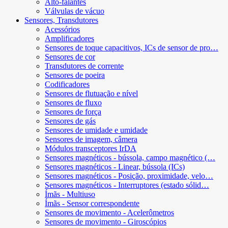
Alto-falantes
Válvulas de vácuo
Sensores, Transdutores
Acessórios
Amplificadores
Sensores de toque capacitivos, ICs de sensor de pro…
Sensores de cor
Transdutores de corrente
Sensores de poeira
Codificadores
Sensores de flutuação e nível
Sensores de fluxo
Sensores de força
Sensores de gás
Sensores de umidade e umidade
Sensores de imagem, câmera
Módulos transceptores IrDA
Sensores magnéticos - bússola, campo magnético (…
Sensores magnéticos - Linear, bússola (ICs)
Sensores magnéticos - Posição, proximidade, velo…
Sensores magnéticos - Interruptores (estado sólid…
Ímãs - Multiuso
Ímãs - Sensor correspondente
Sensores de movimento - Acelerômetros
Sensores de movimento - Giroscópios