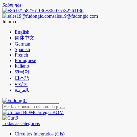
Sobre nós
+86 075582561136
sales19@fudongic.com
Idioma
English
简体中文
German
Spanish
French
Portuguese
Italiano
한국어
日本語
भारतीय
بالعربية
Carregar BOM
0
Todas as categorias
Circuitos Integrados (CIs)