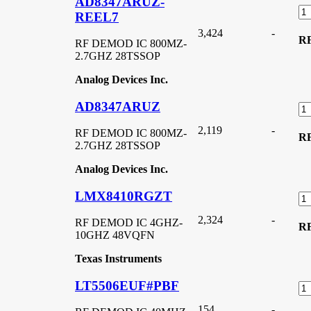
AD8347ARUZ-
REEL7
3,424
-
R
RF DEMOD IC 800MZ-
2.7GHZ 28TSSOP
Analog Devices Inc.
AD8347ARUZ
2,119
-
RF DEMOD IC 800MZ-
R
2.7GHZ 28TSSOP
Analog Devices Inc.
LMX8410RGZT
2,324
-
RF DEMOD IC 4GHZ-
R
10GHZ 48VQFN
Texas Instruments
LT5506EUF#PBF
154
-