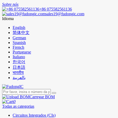
Sobre nós
+86 075582561136
sales19@fudongic.com
Idioma
English
简体中文
German
Spanish
French
Portuguese
Italiano
한국어
日本語
भारतीय
بالعربية
Carregar BOM
0
Todas as categorias
Circuitos Integrados (CIs)