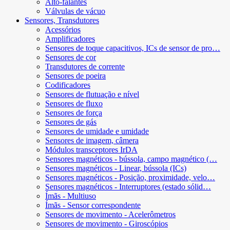
Alto-falantes
Válvulas de vácuo
Sensores, Transdutores
Acessórios
Amplificadores
Sensores de toque capacitivos, ICs de sensor de pro…
Sensores de cor
Transdutores de corrente
Sensores de poeira
Codificadores
Sensores de flutuação e nível
Sensores de fluxo
Sensores de força
Sensores de gás
Sensores de umidade e umidade
Sensores de imagem, câmera
Módulos transceptores IrDA
Sensores magnéticos - bússola, campo magnético (…
Sensores magnéticos - Linear, bússola (ICs)
Sensores magnéticos - Posição, proximidade, velo…
Sensores magnéticos - Interruptores (estado sólid…
Ímãs - Multiuso
Ímãs - Sensor correspondente
Sensores de movimento - Acelerômetros
Sensores de movimento - Giroscópios