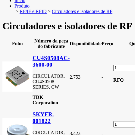
Início
Produto
>
RF/IF e RFID
>
Circuladores e isoladores de RF
Circuladores e isoladores de RF
Número da peça
Foto:
Disponibilidade
Preço
Qu
do fabricante
CU4S0508AC-
3600-00
CIRCULATOR,
2,753
-
RFQ
CU4S0508
SERIES, CW
TDK
Corporation
SKYFR-
001822
CIRCULATOR,
3,423
-