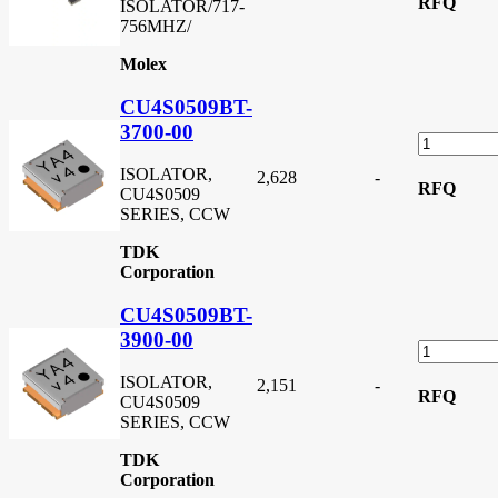
RFQ
ISOLATOR/717-
756MHZ/
Molex
CU4S0509BT-
3700-00
ISOLATOR,
2,628
-
RFQ
CU4S0509
SERIES, CCW
TDK
Corporation
CU4S0509BT-
3900-00
ISOLATOR,
2,151
-
RFQ
CU4S0509
SERIES, CCW
TDK
Corporation