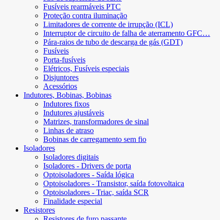
Fusíveis rearmáveis ​​PTC
Proteção contra iluminação
Limitadores de corrente de irrupção (ICL)
Interruptor de circuito de falha de aterramento GFC…
Pára-raios de tubo de descarga de gás (GDT)
Fusíveis
Porta-fusíveis
Elétricos, Fusíveis especiais
Disjuntores
Acessórios
Indutores, Bobinas, Bobinas
Indutores fixos
Indutores ajustáveis
Matrizes, transformadores de sinal
Linhas de atraso
Bobinas de carregamento sem fio
Isoladores
Isoladores digitais
Isoladores - Drivers de porta
Optoisoladores - Saída lógica
Optoisoladores - Transistor, saída fotovoltaica
Optoisoladores - Triac, saída SCR
Finalidade especial
Resistores
Resistores de furo passante