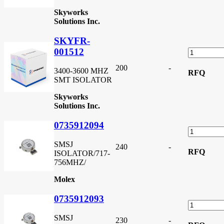
Skyworks
Solutions Inc.
SKYFR-
001512
200
-
3400-3600 MHZ
RFQ
SMT ISOLATOR
Skyworks
Solutions Inc.
0735912094
SMSJ
240
-
RFQ
ISOLATOR/717-
756MHZ/
Molex
0735912093
SMSJ
230
-