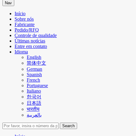
Nav
Início
Sobre nós
Fabricante
Pedido/RFQ
Controle de qualidade
Últimas notícias
Entre em contato
Idioma
English
简体中文
German
Spanish
French
Portuguese
Italiano
한국어
日本語
भारतीय
بالعربية
Search