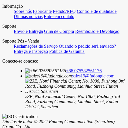
Informação
Sobre nós
Fabricante
Pedido/RFQ
Controle de qualidade
Últimas notícias
Entre em contato
Suporte
Envio e Entrega
Guia de Compra
Reembolso e Devolução
Suporte Pós - Venda
Reclamações de Serviço
Quando o pedido será enviado?
Entrega e Inspeção
Política de Garantia
Conecte-se conosco
+86 075582561136
sales19@fudongic.com
23E, Nord Financial Center, No. 1006, Fuzhong 3rd
Road, Fuzhong Community, Lianhua Street, Futian
District, Shenzhen
Direitos de autor © 2024 Fudong Communication (Shenzhen)
Grupo Co., Ltd.