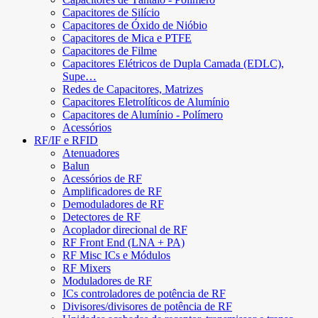
Capacitores de Silício
Capacitores de Óxido de Nióbio
Capacitores de Mica e PTFE
Capacitores de Filme
Capacitores Elétricos de Dupla Camada (EDLC),
Supe…
Redes de Capacitores, Matrizes
Capacitores Eletrolíticos de Alumínio
Capacitores de Alumínio - Polímero
Acessórios
RF/IF e RFID
Atenuadores
Balun
Acessórios de RF
Amplificadores de RF
Demoduladores de RF
Detectores de RF
Acoplador direcional de RF
RF Front End (LNA + PA)
RF Misc ICs e Módulos
RF Mixers
Moduladores de RF
ICs controladores de potência de RF
Divisores/divisores de potência de RF