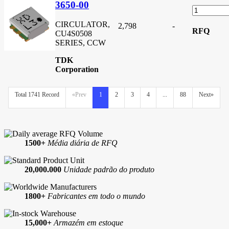
3650-00
CIRCULATOR,
2,798
-
RFQ
CU4S0508
SERIES, CCW
TDK
Corporation
Total 1741 Record
«Prev
1
2
3
4
...
88
Next»
1500+
Média diária de RFQ
20,000.000
Unidade padrão do produto
1800+
Fabricantes em todo o mundo
15,000+
Armazém em estoque