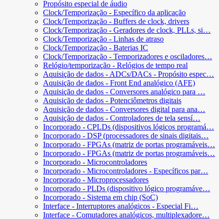
Propósito especial de áudio
Clock/Temporização - Específico da aplicação
Clock/Temporização - Buffers de clock, drivers
Clock/Temporização - Geradores de clock, PLLs, si…
Clock/Temporização - Linhas de atraso
Clock/Temporização - Baterias IC
Clock/Temporização - Temporizadores e osciladores…
Relógio/temporização - Relógios de tempo real
Aquisição de dados - ADCs/DACs - Propósito espec…
Aquisição de dados - Front End analógico (AFE)
Aquisição de dados - Conversores analógico para …
Aquisição de dados - Potenciômetros digitais
Aquisição de dados - Conversores digital para ana…
Aquisição de dados - Controladores de tela sensí…
Incorporado - CPLDs (dispositivos lógicos programá…
Incorporado - DSP (processadores de sinais digitais…
Incorporado - FPGAs (matriz de portas programáveis…
Incorporado - FPGAs (matriz de portas programáveis…
Incorporado - Microcontroladores
Incorporado - Microcontroladores - Específicos par…
Incorporado - Microprocessadores
Incorporado - PLDs (dispositivo lógico programáve…
Incorporado - Sistema em chip (SoC)
Interface - Interruptores analógicos - Especial Fi…
Interface - Comutadores analógicos, multiplexadore…