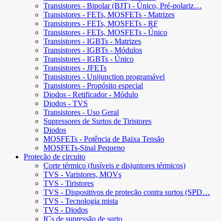
Transistores - Bipolar (BJT) - Único, Pré-polariz…
Transistores - FETs, MOSFETs - Matrizes
Transistores - FETs, MOSFETs - RF
Transistores - FETs, MOSFETs - Único
Transistores - IGBTs - Matrizes
Transistores - IGBTs - Módulos
Transistores - IGBTs - Único
Transistores - JFETs
Transistores - Unijunction programável
Transistores - Propósito especial
Diodos - Retificador - Módulo
Diodos - TVS
Transistores - Uso Geral
Supressores de Surtos de Tiristores
Diodos
MOSFETs - Potência de Baixa Tensão
MOSFETs-Sinal Pequeno
Proteção de circuito
Corte térmico (fusíveis e disjuntores térmicos)
TVS - Varistores, MOVs
TVS - Tiristores
TVS - Dispositivos de proteção contra surtos (SPD…
TVS - Tecnologia mista
TVS - Diodos
ICs de supressão de surto