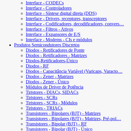
Interface - CODECs
Interface - Controladores
Interface - Síntese digital direta (DDS)
Interface - Drivers, receptores, transceptores
Interface - Codificadores, decodificadores, convers…
Interface - Filtros - Ativos
Interface - Expansores de E/S
Interface - Modems - CIs e módulos
Produtos Semicondutores Discretos
Diodos - Retificadores de Ponte
Diodos - Retificadores - Matrizes
Diodos-Retificadores-Único
Diodos - RF
Diodos - Capacitância Variável (Varicaps, Varacto…
Diodos - Zener - Matrizes
Diodos - Zener - Único
Módulos de Driver de Potência
Tiristores - DIACs, SIDACs
Tiristores - SCRs
Tiristores - SCRs - Módulos
Tiristores - TRIACs
Transistores - Bipolares (BJT) - Matrizes
Transistores - Bipolares (BJT) - Matrizes, Pré-pol…
Transistores - Bipolar (BJT) - RF
Transistores - Bipolar (BJT) - Único