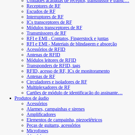
Unidades acabadas de receptor, transmissor e transc…
Receptores de RF
Escudos de RF
Interruptores de RF
ICs transceptores de RF
Módulos transceptores de RF
Transmissores de RF
RFI e EMI - Contatos, Fingerstock e juntas
RFI e EMI - Materiais de blindagem e absorção
Acessórios de RFID
Antenas de RFID
Módulos leitores de RFID
Transponders de RFID, tags
RFID, acesso de RF, ICs de monitoramento
Antenas de RF
Circuladores e isoladores de RF
Multiplexadores de RF
Cartões de módulo de identificação do assinante…
Produtos de áudio
Acessórios
Alarmes, campainhas e sirenes
Amplificadores
Elementos de campainha, piezoelétricos
Peças de guitarra, acessórios
Microfones