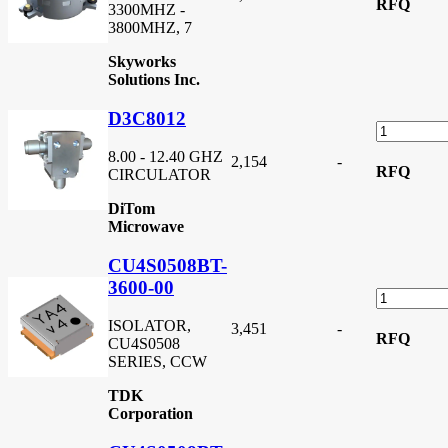
RFQ
3300MHZ -
3800MHZ, 7
Skyworks
Solutions Inc.
D3C8012
8.00 - 12.40 GHZ
2,154
-
RFQ
CIRCULATOR
DiTom
Microwave
CU4S0508BT-
3600-00
ISOLATOR,
3,451
-
RFQ
CU4S0508
SERIES, CCW
TDK
Corporation