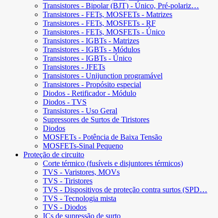
Transistores - Bipolar (BJT) - Único, Pré-polariz…
Transistores - FETs, MOSFETs - Matrizes
Transistores - FETs, MOSFETs - RF
Transistores - FETs, MOSFETs - Único
Transistores - IGBTs - Matrizes
Transistores - IGBTs - Módulos
Transistores - IGBTs - Único
Transistores - JFETs
Transistores - Unijunction programável
Transistores - Propósito especial
Diodos - Retificador - Módulo
Diodos - TVS
Transistores - Uso Geral
Supressores de Surtos de Tiristores
Diodos
MOSFETs - Potência de Baixa Tensão
MOSFETs-Sinal Pequeno
Proteção de circuito
Corte térmico (fusíveis e disjuntores térmicos)
TVS - Varistores, MOVs
TVS - Tiristores
TVS - Dispositivos de proteção contra surtos (SPD…
TVS - Tecnologia mista
TVS - Diodos
ICs de supressão de surto