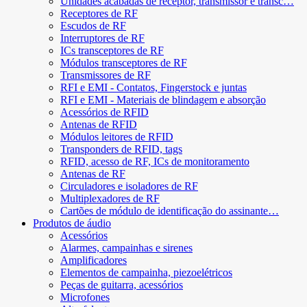
Unidades acabadas de receptor, transmissor e transc…
Receptores de RF
Escudos de RF
Interruptores de RF
ICs transceptores de RF
Módulos transceptores de RF
Transmissores de RF
RFI e EMI - Contatos, Fingerstock e juntas
RFI e EMI - Materiais de blindagem e absorção
Acessórios de RFID
Antenas de RFID
Módulos leitores de RFID
Transponders de RFID, tags
RFID, acesso de RF, ICs de monitoramento
Antenas de RF
Circuladores e isoladores de RF
Multiplexadores de RF
Cartões de módulo de identificação do assinante…
Produtos de áudio
Acessórios
Alarmes, campainhas e sirenes
Amplificadores
Elementos de campainha, piezoelétricos
Peças de guitarra, acessórios
Microfones