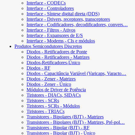
Interface - CODECs
Interface - Controladores
Interface - Síntese digital direta (DDS)
Interface - Drivers, receptores, transceptores
Interface - Codificadores, decodificadores, convers…
Interface - Filtros - Ativos
Interface - Expansores de E/S
Interface - Modems - CIs e módulos
Produtos Semicondutores Discretos
Diodos - Retificadores de Ponte
Diodos - Retificadores - Matrizes
Diodos-Retificadores-Único
Diodos - RF
Diodos - Capacitância Variável (Varicaps, Varacto…
Diodos - Zener - Matrizes
Diodos - Zener - Único
Módulos de Driver de Potência
Tiristores - DIACs, SIDACs
Tiristores - SCRs
Tiristores - SCRs - Módulos
Tiristores - TRIACs
Transistores - Bipolares (BJT) - Matrizes
Transistores - Bipolares (BJT) - Matrizes, Pré-pol…
Transistores - Bipolar (BJT) - RF
Transistores - Bipolar (BJT) - Único