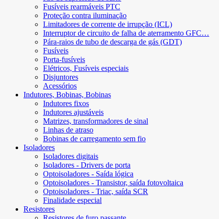
Fusíveis rearmáveis ​​PTC
Proteção contra iluminação
Limitadores de corrente de irrupção (ICL)
Interruptor de circuito de falha de aterramento GFC…
Pára-raios de tubo de descarga de gás (GDT)
Fusíveis
Porta-fusíveis
Elétricos, Fusíveis especiais
Disjuntores
Acessórios
Indutores, Bobinas, Bobinas
Indutores fixos
Indutores ajustáveis
Matrizes, transformadores de sinal
Linhas de atraso
Bobinas de carregamento sem fio
Isoladores
Isoladores digitais
Isoladores - Drivers de porta
Optoisoladores - Saída lógica
Optoisoladores - Transistor, saída fotovoltaica
Optoisoladores - Triac, saída SCR
Finalidade especial
Resistores
Resistores de furo passante