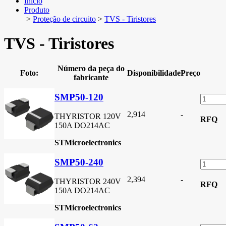
Início
Produto
>
Proteção de circuito
>
TVS - Tiristores
TVS - Tiristores
Número da peça do
Foto:
Disponibilidade
Preço
fabricante
SMP50-120
2,914
-
THYRISTOR 120V
RFQ
150A DO214AC
STMicroelectronics
SMP50-240
2,394
-
THYRISTOR 240V
RFQ
150A DO214AC
STMicroelectronics