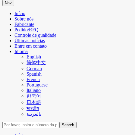
Nav
Início
Sobre nós
Fabricante
Pedido/RFQ
Controle de qualidade
Últimas notícias
Entre em contato
Idioma
English
简体中文
German
Spanish
French
Portuguese
Italiano
한국어
日本語
भारतीय
بالعربية
Search