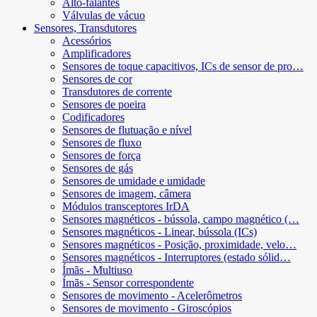
Alto-falantes
Válvulas de vácuo
Sensores, Transdutores
Acessórios
Amplificadores
Sensores de toque capacitivos, ICs de sensor de pro…
Sensores de cor
Transdutores de corrente
Sensores de poeira
Codificadores
Sensores de flutuação e nível
Sensores de fluxo
Sensores de força
Sensores de gás
Sensores de umidade e umidade
Sensores de imagem, câmera
Módulos transceptores IrDA
Sensores magnéticos - bússola, campo magnético (…
Sensores magnéticos - Linear, bússola (ICs)
Sensores magnéticos - Posição, proximidade, velo…
Sensores magnéticos - Interruptores (estado sólid…
Ímãs - Multiuso
Ímãs - Sensor correspondente
Sensores de movimento - Acelerômetros
Sensores de movimento - Giroscópios