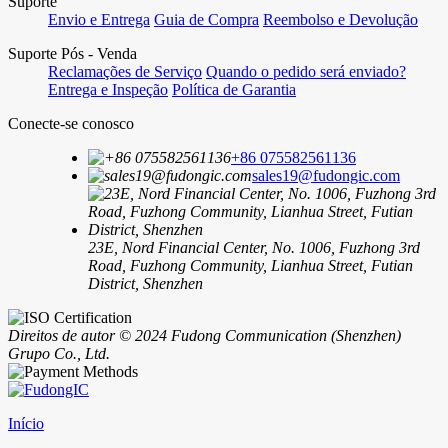
Suporte
Envio e Entrega
Guia de Compra
Reembolso e Devolução
Suporte Pós - Venda
Reclamações de Serviço
Quando o pedido será enviado?
Entrega e Inspeção
Política de Garantia
Conecte-se conosco
+86 075582561136
sales19@fudongic.com
23E, Nord Financial Center, No. 1006, Fuzhong 3rd
Road, Fuzhong Community, Lianhua Street, Futian
District, Shenzhen
Direitos de autor © 2024 Fudong Communication (Shenzhen)
Grupo Co., Ltd.
Início