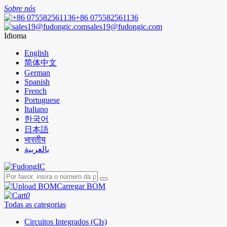
Sobre nós
+86 075582561136
sales19@fudongic.com
Idioma
English
简体中文
German
Spanish
French
Portuguese
Italiano
한국어
日本語
भारतीय
بالعربية
Carregar BOM
0
Todas as categorias
Circuitos Integrados (CIs)