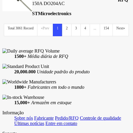
150A DO204AC
STMicroelectronics
Total 3061 Record
«Prev
1
2
3
4
...
154
Next»
1500+
Média diária de RFQ
20,000.000
Unidade padrão do produto
1800+
Fabricantes em todo o mundo
15,000+
Armazém em estoque
Informação
Sobre nós
Fabricante
Pedido/RFQ
Controle de qualidade
Últimas notícias
Entre em contato