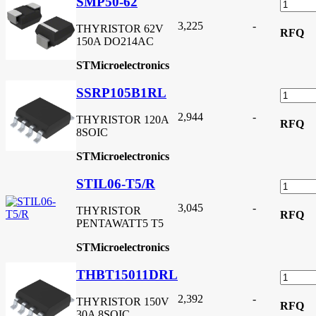
SMP50-62
3,225
-
THYRISTOR 62V
RFQ
150A DO214AC
STMicroelectronics
SSRP105B1RL
2,944
-
THYRISTOR 120A
RFQ
8SOIC
STMicroelectronics
STIL06-T5/R
3,045
-
THYRISTOR
RFQ
PENTAWATT5 T5
STMicroelectronics
THBT15011DRL
2,392
-
THYRISTOR 150V
RFQ
30A 8SOIC