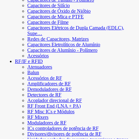
Capacitores de Silício
Capacitores de Óxido de Nióbio
Capacitores de Mica e PTFE
Capacitores de Filme
Capacitores Elétricos de Dupla Camada (EDLC),
Supe…
Redes de Capacitores, Matrizes
Capacitores Eletrolíticos de Alumínio
Capacitores de Alumínio - Polímero
Acessórios
RF/IF e RFID
Atenuadores
Balun
Acessórios de RF
Amplificadores de RF
Demoduladores de RF
Detectores de RF
Acoplador direcional de RF
RF Front End (LNA + PA)
RF Misc ICs e Módulos
RF Mixers
Moduladores de RF
ICs controladores de potência de RF
Divisores/divisores de potência de RF