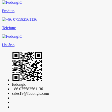
Produto
Telefone
Usuário
fudongic
+86 075582561136
sales19@fudongic.com