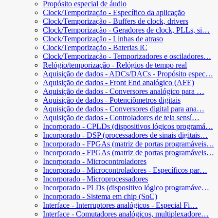
Propósito especial de áudio
Clock/Temporização - Específico da aplicação
Clock/Temporização - Buffers de clock, drivers
Clock/Temporização - Geradores de clock, PLLs, si…
Clock/Temporização - Linhas de atraso
Clock/Temporização - Baterias IC
Clock/Temporização - Temporizadores e osciladores…
Relógio/temporização - Relógios de tempo real
Aquisição de dados - ADCs/DACs - Propósito espec…
Aquisição de dados - Front End analógico (AFE)
Aquisição de dados - Conversores analógico para …
Aquisição de dados - Potenciômetros digitais
Aquisição de dados - Conversores digital para ana…
Aquisição de dados - Controladores de tela sensí…
Incorporado - CPLDs (dispositivos lógicos programá…
Incorporado - DSP (processadores de sinais digitais…
Incorporado - FPGAs (matriz de portas programáveis…
Incorporado - FPGAs (matriz de portas programáveis…
Incorporado - Microcontroladores
Incorporado - Microcontroladores - Específicos par…
Incorporado - Microprocessadores
Incorporado - PLDs (dispositivo lógico programáve…
Incorporado - Sistema em chip (SoC)
Interface - Interruptores analógicos - Especial Fi…
Interface - Comutadores analógicos, multiplexadore…