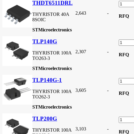
THDT6511DRL
2,643
-
THYRISTOR 40A
RFQ
8SOIC
STMicroelectronics
TLP140G
2,307
-
THYRISTOR 100A
RFQ
TO263-3
STMicroelectronics
TLP140G-1
3,605
-
THYRISTOR 100A
RFQ
TO262-3
STMicroelectronics
TLP200G
3,103
-
THYRISTOR 100A
RFQ