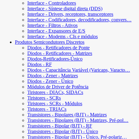
Interface - Controladores
Interface - Síntese digital direta (DDS)
Interface - Drivers, receptores, transceptores
Interface - Codificadores, decodificadores, convers…
Interface - Filtros - Ativos
Interface - Expansores de E/S
Interface - Modems - CIs e módulos
Produtos Semicondutores Discretos
Diodos - Retificadores de Ponte
Diodos - Retificadores - Matrizes
Diodos-Retificadores-Único
Diodos - RF
Diodos - Capacitância Variável (Varicaps, Varacto…
Diodos - Zener - Matrizes
Diodos - Zener - Único
Módulos de Driver de Potência
Tiristores - DIACs, SIDACs
Tiristores - SCRs
Tiristores - SCRs - Módulos
Tiristores - TRIACs
Transistores - Bipolares (BJT) - Matrizes
Transistores - Bipolares (BJT) - Matrizes, Pré-pol…
Transistores - Bipolar (BJT) - RF
Transistores - Bipolar (BJT) - Único
Transistores - Bipolar (BJT) - Único, Pré-polariz…