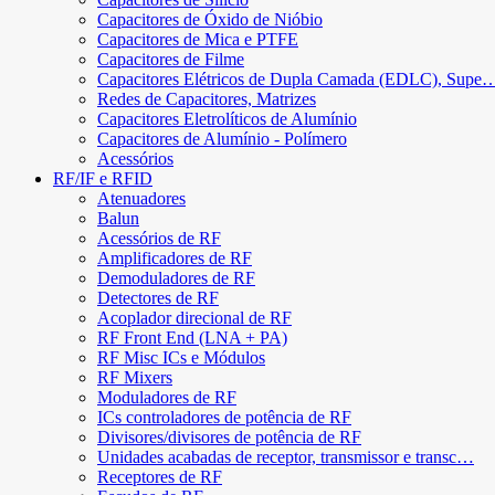
Capacitores de Óxido de Nióbio
Capacitores de Mica e PTFE
Capacitores de Filme
Capacitores Elétricos de Dupla Camada (EDLC), Supe
Redes de Capacitores, Matrizes
Capacitores Eletrolíticos de Alumínio
Capacitores de Alumínio - Polímero
Acessórios
RF/IF e RFID
Atenuadores
Balun
Acessórios de RF
Amplificadores de RF
Demoduladores de RF
Detectores de RF
Acoplador direcional de RF
RF Front End (LNA + PA)
RF Misc ICs e Módulos
RF Mixers
Moduladores de RF
ICs controladores de potência de RF
Divisores/divisores de potência de RF
Unidades acabadas de receptor, transmissor e transc…
Receptores de RF