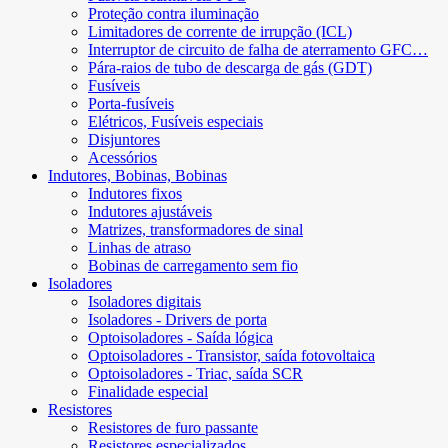
Proteção contra iluminação
Limitadores de corrente de irrupção (ICL)
Interruptor de circuito de falha de aterramento GFC…
Pára-raios de tubo de descarga de gás (GDT)
Fusíveis
Porta-fusíveis
Elétricos, Fusíveis especiais
Disjuntores
Acessórios
Indutores, Bobinas, Bobinas
Indutores fixos
Indutores ajustáveis
Matrizes, transformadores de sinal
Linhas de atraso
Bobinas de carregamento sem fio
Isoladores
Isoladores digitais
Isoladores - Drivers de porta
Optoisoladores - Saída lógica
Optoisoladores - Transistor, saída fotovoltaica
Optoisoladores - Triac, saída SCR
Finalidade especial
Resistores
Resistores de furo passante
Resistores especializados