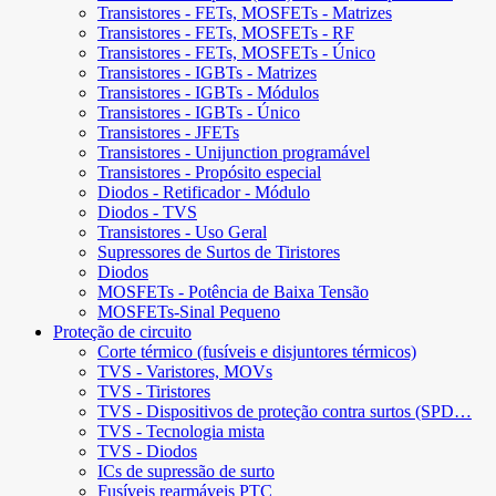
Transistores - FETs, MOSFETs - Matrizes
Transistores - FETs, MOSFETs - RF
Transistores - FETs, MOSFETs - Único
Transistores - IGBTs - Matrizes
Transistores - IGBTs - Módulos
Transistores - IGBTs - Único
Transistores - JFETs
Transistores - Unijunction programável
Transistores - Propósito especial
Diodos - Retificador - Módulo
Diodos - TVS
Transistores - Uso Geral
Supressores de Surtos de Tiristores
Diodos
MOSFETs - Potência de Baixa Tensão
MOSFETs-Sinal Pequeno
Proteção de circuito
Corte térmico (fusíveis e disjuntores térmicos)
TVS - Varistores, MOVs
TVS - Tiristores
TVS - Dispositivos de proteção contra surtos (SPD…
TVS - Tecnologia mista
TVS - Diodos
ICs de supressão de surto
Fusíveis rearmáveis ​​PTC