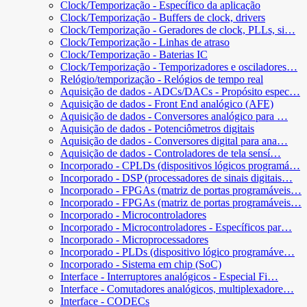
Clock/Temporização - Específico da aplicação
Clock/Temporização - Buffers de clock, drivers
Clock/Temporização - Geradores de clock, PLLs, si…
Clock/Temporização - Linhas de atraso
Clock/Temporização - Baterias IC
Clock/Temporização - Temporizadores e osciladores…
Relógio/temporização - Relógios de tempo real
Aquisição de dados - ADCs/DACs - Propósito espec…
Aquisição de dados - Front End analógico (AFE)
Aquisição de dados - Conversores analógico para …
Aquisição de dados - Potenciômetros digitais
Aquisição de dados - Conversores digital para ana…
Aquisição de dados - Controladores de tela sensí…
Incorporado - CPLDs (dispositivos lógicos programá…
Incorporado - DSP (processadores de sinais digitais…
Incorporado - FPGAs (matriz de portas programáveis…
Incorporado - FPGAs (matriz de portas programáveis…
Incorporado - Microcontroladores
Incorporado - Microcontroladores - Específicos par…
Incorporado - Microprocessadores
Incorporado - PLDs (dispositivo lógico programáve…
Incorporado - Sistema em chip (SoC)
Interface - Interruptores analógicos - Especial Fi…
Interface - Comutadores analógicos, multiplexadore…
Interface - CODECs