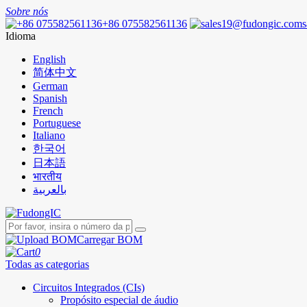
Sobre nós
+86 075582561136
Idioma
English
简体中文
German
Spanish
French
Portuguese
Italiano
한국어
日本語
भारतीय
بالعربية
Carregar BOM
0
Todas as categorias
Circuitos Integrados (CIs)
Propósito especial de áudio