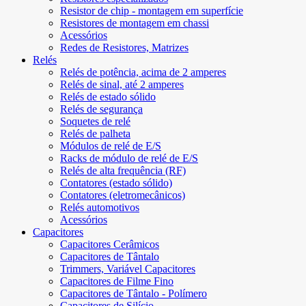
Resistor de chip - montagem em superfície
Resistores de montagem em chassi
Acessórios
Redes de Resistores, Matrizes
Relés
Relés de potência, acima de 2 amperes
Relés de sinal, até 2 amperes
Relés de estado sólido
Relés de segurança
Soquetes de relé
Relés de palheta
Módulos de relé de E/S
Racks de módulo de relé de E/S
Relés de alta frequência (RF)
Contatores (estado sólido)
Contatores (eletromecânicos)
Relés automotivos
Acessórios
Capacitores
Capacitores Cerâmicos
Capacitores de Tântalo
Trimmers, Variável Capacitores
Capacitores de Filme Fino
Capacitores de Tântalo - Polímero
Capacitores de Silício