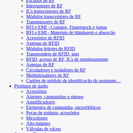
Escudos de RF
Interruptores de RF
ICs transceptores de RF
Módulos transceptores de RF
Transmissores de RF
RFI e EMI - Contatos, Fingerstock e juntas
RFI e EMI - Materiais de blindagem e absorção
Acessórios de RFID
Antenas de RFID
Módulos leitores de RFID
Transponders de RFID, tags
RFID, acesso de RF, ICs de monitoramento
Antenas de RF
Circuladores e isoladores de RF
Multiplexadores de RF
Cartões de módulo de identificação do assinante…
Produtos de áudio
Acessórios
Alarmes, campainhas e sirenes
Amplificadores
Elementos de campainha, piezoelétricos
Peças de guitarra, acessórios
Microfones
Alto-falantes
Válvulas de vácuo