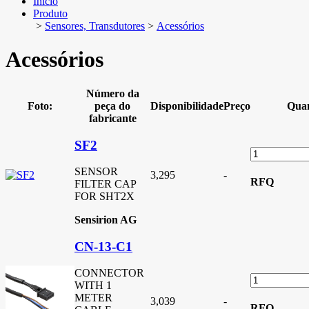
Início
Produto
>
Sensores, Transdutores
>
Acessórios
Acessórios
Número da
Foto:
peça do
Disponibilidade
Preço
Quan
fabricante
SF2
SENSOR
3,295
-
RFQ
FILTER CAP
FOR SHT2X
Sensirion AG
CN-13-C1
CONNECTOR
WITH 1
METER
3,039
-
RFQ