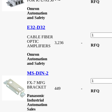
FOR K7L-AT50
RFQ
Omron
Automation
and Safety
E32-D32
CABLE FIBER
OPTIC
3,236
-
RFQ
AMPLIFIERS
Omron
Automation
and Safety
MS-DIN-2
FX-7 MFG
BRACKET
449
-
RFQ
Panasonic
Industrial
Automation
Sales