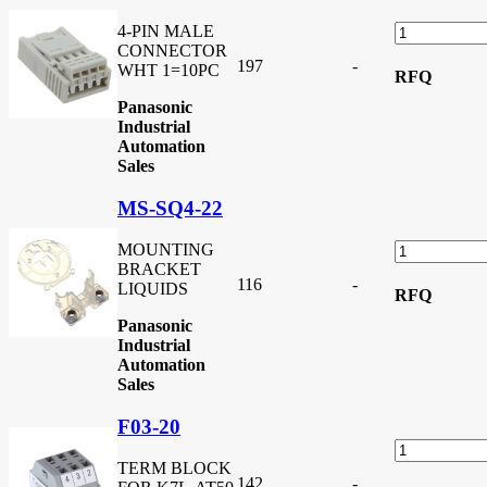
4-PIN MALE
CONNECTOR
197
-
WHT 1=10PC
RFQ
Panasonic
Industrial
Automation
Sales
MS-SQ4-22
MOUNTING
BRACKET
116
-
LIQUIDS
RFQ
Panasonic
Industrial
Automation
Sales
F03-20
TERM BLOCK
142
-