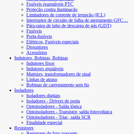
Fusíveis rearmáveis ​​PTC
Proteção contra iluminação
Limitadores de corrente de irrupção (ICL)
Interruptor de circuito de falha de aterramento GFC…
Pára-raios de tubo de descarga de gás (GDT)
Fusíveis
Porta-fusíveis
Elétricos, Fusíveis especiais
Disjuntores
Acessórios
Indutores, Bobinas, Bobinas
Indutores fixos
Indutores ajustáveis
Matrizes, transformadores de sinal
Linhas de atraso
Bobinas de carregamento sem fio
Isoladores
Isoladores digitais
Isoladores - Drivers de porta
Optoisoladores - Saída lógica
Optoisoladores - Transistor, saída fotovoltaica
Optoisoladores - Triac, saída SCR
Finalidade especial
Resistores
Resistores de furo passante