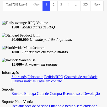
Total 7282 Record
«Prev
1
2
3
4
...
365
Next»
1500+
Média diária de RFQ
20,000.000
Unidade padrão do produto
1800+
Fabricantes em todo o mundo
15,000+
Armazém em estoque
Informação
Sobre nós
Fabricante
Pedido/RFQ
Controle de qualidade
Últimas notícias
Entre em contato
Suporte
Envio e Entrega
Guia de Compra
Reembolso e Devolução
Suporte Pós - Venda
Reclamações de Serviço
Quando o pedido será enviado?