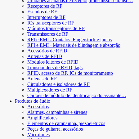
Unidades acabadas de receptor, transmissor e transc…
Receptores de RF
Escudos de RF
Interruptores de RF
ICs transceptores de RF
Módulos transceptores de RF
Transmissores de RF
RFI e EMI - Contatos, Fingerstock e juntas
RFI e EMI - Materiais de blindagem e absorção
Acessórios de RFID
Antenas de RFID
Módulos leitores de RFID
Transponders de RFID, tags
RFID, acesso de RF, ICs de monitoramento
Antenas de RF
Circuladores e isoladores de RF
Multiplexadores de RF
Cartões de módulo de identificação do assinante…
Produtos de áudio
Acessórios
Alarmes, campainhas e sirenes
Amplificadores
Elementos de campainha, piezoelétricos
Peças de guitarra, acessórios
Microfones