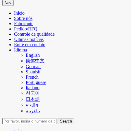
Nav
Início
Sobre nós
Fabricante
Pedido/RFQ
Controle de qualidade
Últimas notícias
Entre em contato
Idioma
English
简体中文
German
Spanish
French
Portuguese
Italiano
한국어
日本語
भारतीय
بالعربية
Search