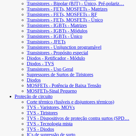
Transistores - Bipolar (BJT) - Único, Pré-polariz…
Transistores - FETs, MOSFETs - Matrizes
Transistores - FETs, MOSFETs - RF
Transistores - FETs, MOSFETs - Único
Transistores - IGBTs - Matrizes
Transistores - IGBTs - Módulos
Transistores - IGBTs - Único
Transistores - JFETs
Transistores - Unijunction programável
Transistores - Propósito especial
Diodos - Retificador - Módulo
Diodos - TVS
Transistores - Uso Geral
Supressores de Surtos de Tiristores
Diodos
MOSFETs - Potência de Baixa Tensão
MOSFETs-Sinal Pequeno
Proteção de circuito
Corte térmico (fusíveis e disjuntores térmicos)
TVS - Varistores, MOVs
TVS - Tiristores
TVS - Dispositivos de proteção contra surtos (SPD…
TVS - Tecnologia mista
TVS - Diodos
ICs de supressão de surto