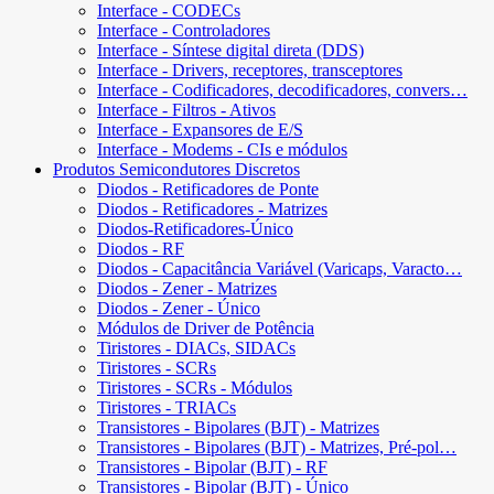
Interface - CODECs
Interface - Controladores
Interface - Síntese digital direta (DDS)
Interface - Drivers, receptores, transceptores
Interface - Codificadores, decodificadores, convers…
Interface - Filtros - Ativos
Interface - Expansores de E/S
Interface - Modems - CIs e módulos
Produtos Semicondutores Discretos
Diodos - Retificadores de Ponte
Diodos - Retificadores - Matrizes
Diodos-Retificadores-Único
Diodos - RF
Diodos - Capacitância Variável (Varicaps, Varacto…
Diodos - Zener - Matrizes
Diodos - Zener - Único
Módulos de Driver de Potência
Tiristores - DIACs, SIDACs
Tiristores - SCRs
Tiristores - SCRs - Módulos
Tiristores - TRIACs
Transistores - Bipolares (BJT) - Matrizes
Transistores - Bipolares (BJT) - Matrizes, Pré-pol…
Transistores - Bipolar (BJT) - RF
Transistores - Bipolar (BJT) - Único