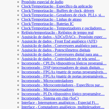
Propósito especial de áudio
Clock/Temporização - Específico da aplicação
Clock/Temporização - Buffers de clock, drivers
Clock/Temporização - Geradores de clock, PLLs, si…
Clock/Temporização - Linhas de atraso
Clock/Temporização - Baterias IC
Clock/Temporização - Temporizadores e osciladores…
Relógio/temporização - Relógios de tempo real
Aquisição de dados - ADCs/DACs - Propósito espec…
Aquisição de dados - Front End analógico (AFE)
Aquisição de dados - Conversores analógico para …
Aquisição de dados - Potenciômetros digitais
Aquisição de dados - Conversores digital para ana…
Aquisição de dados - Controladores de tela sensí…
Incorporado - CPLDs (dispositivos lógicos programá…
Incorporado - DSP (processadores de sinais digitais…
Incorporado - FPGAs (matriz de portas programáveis…
Incorporado - FPGAs (matriz de portas programáveis…
Incorporado - Microcontroladores
Incorporado - Microcontroladores - Específicos par…
Incorporado - Microprocessadores
Incorporado - PLDs (dispositivo lógico programáve…
Incorporado - Sistema em chip (SoC)
Interface - Interruptores analógicos - Especial Fi…
Interface - Comutadores analógicos, multiplexadore…