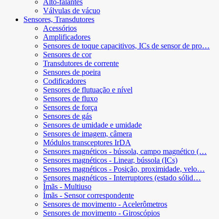
Alto-falantes
Válvulas de vácuo
Sensores, Transdutores
Acessórios
Amplificadores
Sensores de toque capacitivos, ICs de sensor de pro…
Sensores de cor
Transdutores de corrente
Sensores de poeira
Codificadores
Sensores de flutuação e nível
Sensores de fluxo
Sensores de força
Sensores de gás
Sensores de umidade e umidade
Sensores de imagem, câmera
Módulos transceptores IrDA
Sensores magnéticos - bússola, campo magnético (…
Sensores magnéticos - Linear, bússola (ICs)
Sensores magnéticos - Posição, proximidade, velo…
Sensores magnéticos - Interruptores (estado sólid…
Ímãs - Multiuso
Ímãs - Sensor correspondente
Sensores de movimento - Acelerômetros
Sensores de movimento - Giroscópios