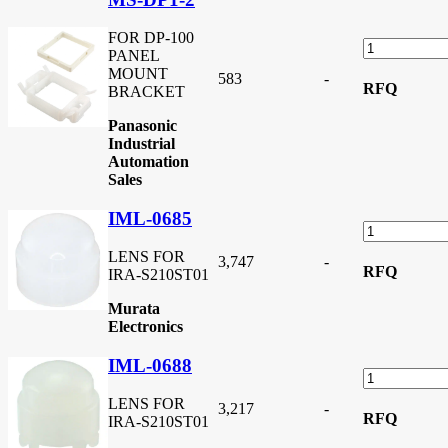
FOR DP-100
PANEL
MOUNT
583
-
RFQ
BRACKET
Panasonic
Industrial
Automation
Sales
IML-0685
LENS FOR
3,747
-
RFQ
IRA-S210ST01
Murata
Electronics
IML-0688
LENS FOR
3,217
-
RFQ
IRA-S210ST01