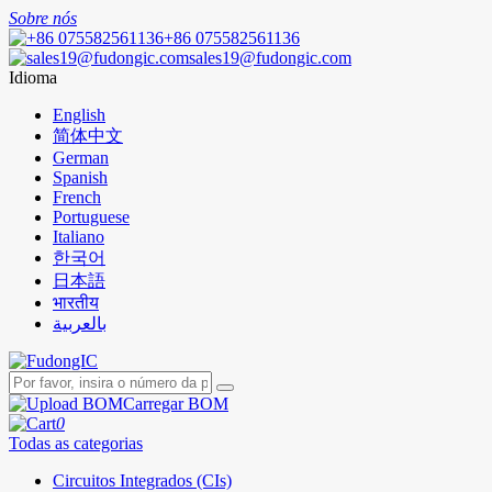
Sobre nós
+86 075582561136
sales19@fudongic.com
Idioma
English
简体中文
German
Spanish
French
Portuguese
Italiano
한국어
日本語
भारतीय
بالعربية
Carregar BOM
0
Todas as categorias
Circuitos Integrados (CIs)