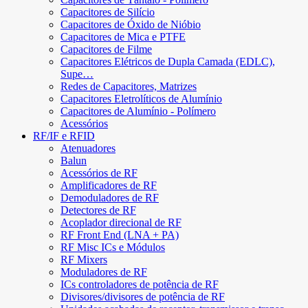
Capacitores de Silício
Capacitores de Óxido de Nióbio
Capacitores de Mica e PTFE
Capacitores de Filme
Capacitores Elétricos de Dupla Camada (EDLC),
Supe…
Redes de Capacitores, Matrizes
Capacitores Eletrolíticos de Alumínio
Capacitores de Alumínio - Polímero
Acessórios
RF/IF e RFID
Atenuadores
Balun
Acessórios de RF
Amplificadores de RF
Demoduladores de RF
Detectores de RF
Acoplador direcional de RF
RF Front End (LNA + PA)
RF Misc ICs e Módulos
RF Mixers
Moduladores de RF
ICs controladores de potência de RF
Divisores/divisores de potência de RF