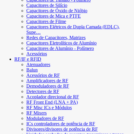
Capacitores de Silício
Capacitores de Óxido de Nióbio
Capacitores de Mica e PTFE
Capacitores de Filme
Capacitores Elétricos de Dupla Camada (EDLC),
Supe…
Redes de Capacitores, Matrizes
Capacitores Eletrolíticos de Alumínio
Capacitores de Alumínio - Polímero
Acessórios
RF/IF e RFID
Atenuadores
Balun
Acessórios de RF
Amplificadores de RF
Demoduladores de RF
Detectores de RF
Acoplador direcional de RF
RF Front End (LNA + PA)
RF Misc ICs e Módulos
RF Mixers
Moduladores de RF
ICs controladores de potência de RF
Divisores/divisores de potência de RF