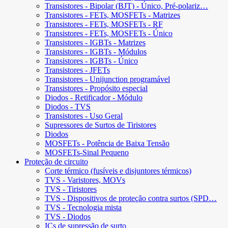
Transistores - Bipolar (BJT) - Único, Pré-polariz…
Transistores - FETs, MOSFETs - Matrizes
Transistores - FETs, MOSFETs - RF
Transistores - FETs, MOSFETs - Único
Transistores - IGBTs - Matrizes
Transistores - IGBTs - Módulos
Transistores - IGBTs - Único
Transistores - JFETs
Transistores - Unijunction programável
Transistores - Propósito especial
Diodos - Retificador - Módulo
Diodos - TVS
Transistores - Uso Geral
Supressores de Surtos de Tiristores
Diodos
MOSFETs - Potência de Baixa Tensão
MOSFETs-Sinal Pequeno
Proteção de circuito
Corte térmico (fusíveis e disjuntores térmicos)
TVS - Varistores, MOVs
TVS - Tiristores
TVS - Dispositivos de proteção contra surtos (SPD…
TVS - Tecnologia mista
TVS - Diodos
ICs de supressão de surto