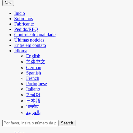
Nav
Início
Sobre nós
Fabricante
Pedido/RFQ
Controle de qualidade
Últimas notícias
Entre em contato
Idioma
English
简体中文
German
Spanish
French
Portuguese
Italiano
한국어
日本語
भारतीय
بالعربية
Search