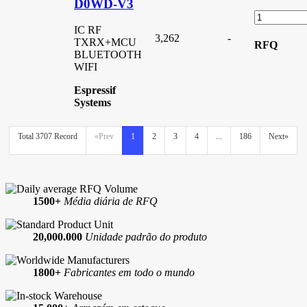
D0WD-V3
IC RF
3,262
-
TXRX+MCU
RFQ
BLUETOOTH
WIFI
Espressif
Systems
Total 3707 Record
«Prev
1
2
3
4
...
186
Next»
1500+
Média diária de RFQ
20,000.000
Unidade padrão do produto
1800+
Fabricantes em todo o mundo