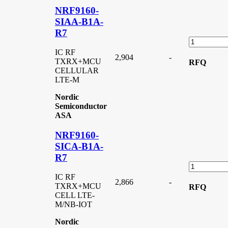
NRF9160-
SIAA-B1A-
R7
IC RF
2,904
-
TXRX+MCU
RFQ
CELLULAR
LTE-M
Nordic
Semiconductor
ASA
NRF9160-
SICA-B1A-
R7
IC RF
2,866
-
TXRX+MCU
RFQ
CELL LTE-
M/NB-IOT
Nordic