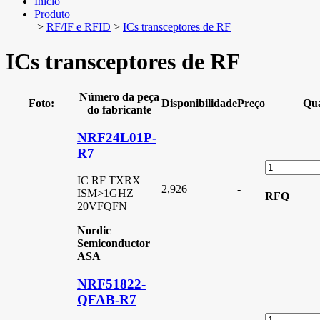
Início
Produto
>
RF/IF e RFID
>
ICs transceptores de RF
ICs transceptores de RF
Número da peça
Foto:
Disponibilidade
Preço
Qua
do fabricante
NRF24L01P-
R7
IC RF TXRX
2,926
-
ISM>1GHZ
RFQ
20VFQFN
Nordic
Semiconductor
ASA
NRF51822-
QFAB-R7