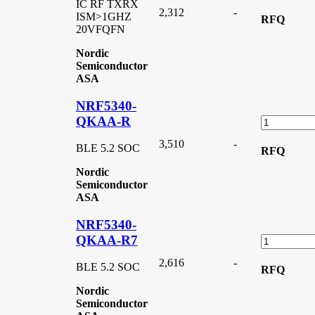
IC RF TXRX
2,312
-
ISM>1GHZ
RFQ
20VFQFN
Nordic
Semiconductor
ASA
NRF5340-
QKAA-R
3,510
-
BLE 5.2 SOC
RFQ
Nordic
Semiconductor
ASA
NRF5340-
QKAA-R7
2,616
-
BLE 5.2 SOC
RFQ
Nordic
Semiconductor