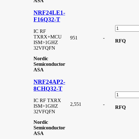
ASA
NRF24LE1-
F16Q32-T
IC RF
TXRX+MCU
951
-
RFQ
ISM>1GHZ
32VFQFN
Nordic
Semiconductor
ASA
NRF24AP2-
8CHQ32-T
IC RF TXRX
2,551
-
ISM>1GHZ
RFQ
32VFQFN
Nordic
Semiconductor
ASA