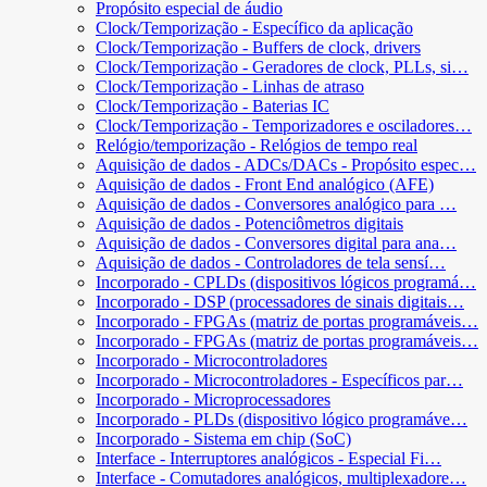
Propósito especial de áudio
Clock/Temporização - Específico da aplicação
Clock/Temporização - Buffers de clock, drivers
Clock/Temporização - Geradores de clock, PLLs, si…
Clock/Temporização - Linhas de atraso
Clock/Temporização - Baterias IC
Clock/Temporização - Temporizadores e osciladores…
Relógio/temporização - Relógios de tempo real
Aquisição de dados - ADCs/DACs - Propósito espec…
Aquisição de dados - Front End analógico (AFE)
Aquisição de dados - Conversores analógico para …
Aquisição de dados - Potenciômetros digitais
Aquisição de dados - Conversores digital para ana…
Aquisição de dados - Controladores de tela sensí…
Incorporado - CPLDs (dispositivos lógicos programá…
Incorporado - DSP (processadores de sinais digitais…
Incorporado - FPGAs (matriz de portas programáveis…
Incorporado - FPGAs (matriz de portas programáveis…
Incorporado - Microcontroladores
Incorporado - Microcontroladores - Específicos par…
Incorporado - Microprocessadores
Incorporado - PLDs (dispositivo lógico programáve…
Incorporado - Sistema em chip (SoC)
Interface - Interruptores analógicos - Especial Fi…
Interface - Comutadores analógicos, multiplexadore…