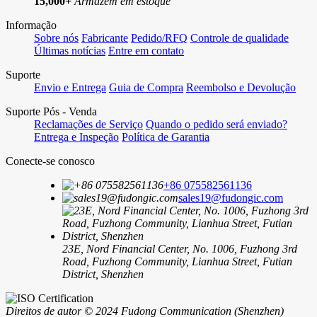
15,000+
Armazém em estoque
Informação
Sobre nós
Fabricante
Pedido/RFQ
Controle de qualidade
Últimas notícias
Entre em contato
Suporte
Envio e Entrega
Guia de Compra
Reembolso e Devolução
Suporte Pós - Venda
Reclamações de Serviço
Quando o pedido será enviado?
Entrega e Inspeção
Política de Garantia
Conecte-se conosco
+86 075582561136
sales19@fudongic.com
23E, Nord Financial Center, No. 1006, Fuzhong 3rd
Road, Fuzhong Community, Lianhua Street, Futian
District, Shenzhen
Direitos de autor © 2024 Fudong Communication (Shenzhen)