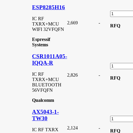
ESP8285H16
IC RF
2,669
-
TXRX+MCU
RFQ
WIFI 32VFQFN
Espressif
Systems
CSR1011A05-
IQQA-R
IC RF
2,826
-
RFQ
TXRX+MCU
BLUETOOTH
56VFQFN
Qualcomm
AX5043-1-
TW30
2,124
-
IC RF TXRX
RFQ