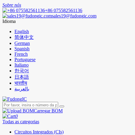
Sobre nós
+86 075582561136
sales19@fudongic.com
Idioma
English
简体中文
German
Spanish
French
Portuguese
Italiano
한국어
日本語
भारतीय
بالعربية
Carregar BOM
0
Todas as categorias
Circuitos Integrados (CIs)