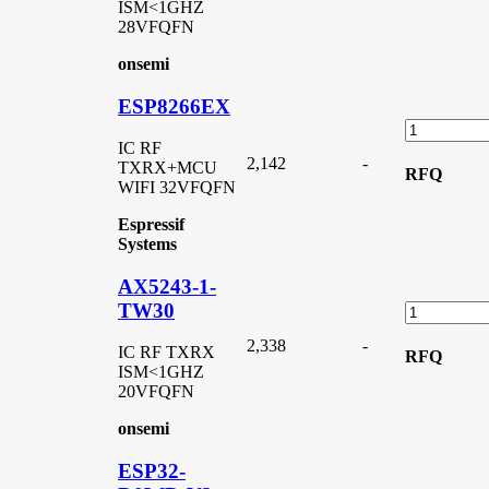
ISM<1GHZ
28VFQFN
onsemi
ESP8266EX
IC RF
2,142
-
TXRX+MCU
RFQ
WIFI 32VFQFN
Espressif
Systems
AX5243-1-
TW30
2,338
-
IC RF TXRX
RFQ
ISM<1GHZ
20VFQFN
onsemi
ESP32-