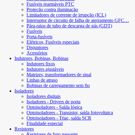
Fusíveis rearmáveis ​​PTC
Proteção contra iluminação
Limitadores de corrente de irrupção (ICL)
Interruptor de circuito de falha de aterramento GFC…
Pára-raios de tubo de descarga de gás (GDT)
Fusíveis
Porta-fusíveis
Elétricos, Fusíveis especiais
Disjuntores
Acessórios
Indutores, Bobinas, Bobinas
Indutores fixos
Indutores ajustáveis
Matrizes, transformadores de sinal
Linhas de atraso
Bobinas de carregamento sem fio
Isoladores
Isoladores digitais
Isoladores - Drivers de porta
Optoisoladores - Saída lógica
Optoisoladores - Transistor, saída fotovoltaica
Optoisoladores - Triac, saída SCR
Finalidade especial
Resistores
Resistores de furo passante