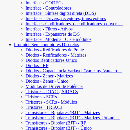
Interface - CODECs
Interface - Controladores
Interface - Síntese digital direta (DDS)
Interface - Drivers, receptores, transceptores
Interface - Codificadores, decodificadores, convers…
Interface - Filtros - Ativos
Interface - Expansores de E/S
Interface - Modems - CIs e módulos
Produtos Semicondutores Discretos
Diodos - Retificadores de Ponte
Diodos - Retificadores - Matrizes
Diodos-Retificadores-Único
Diodos - RF
Diodos - Capacitância Variável (Varicaps, Varacto…
Diodos - Zener - Matrizes
Diodos - Zener - Único
Módulos de Driver de Potência
Tiristores - DIACs, SIDACs
Tiristores - SCRs
Tiristores - SCRs - Módulos
Tiristores - TRIACs
Transistores - Bipolares (BJT) - Matrizes
Transistores - Bipolares (BJT) - Matrizes, Pré-pol…
Transistores - Bipolar (BJT) - RF
Transistores - Bipolar (BJT) - Único