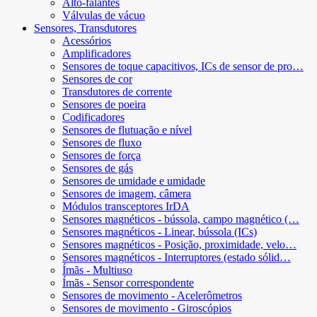
Alto-falantes
Válvulas de vácuo
Sensores, Transdutores
Acessórios
Amplificadores
Sensores de toque capacitivos, ICs de sensor de pro…
Sensores de cor
Transdutores de corrente
Sensores de poeira
Codificadores
Sensores de flutuação e nível
Sensores de fluxo
Sensores de força
Sensores de gás
Sensores de umidade e umidade
Sensores de imagem, câmera
Módulos transceptores IrDA
Sensores magnéticos - bússola, campo magnético (…
Sensores magnéticos - Linear, bússola (ICs)
Sensores magnéticos - Posição, proximidade, velo…
Sensores magnéticos - Interruptores (estado sólid…
Ímãs - Multiuso
Ímãs - Sensor correspondente
Sensores de movimento - Acelerômetros
Sensores de movimento - Giroscópios