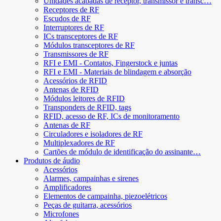
Unidades acabadas de receptor, transmissor e transc…
Receptores de RF
Escudos de RF
Interruptores de RF
ICs transceptores de RF
Módulos transceptores de RF
Transmissores de RF
RFI e EMI - Contatos, Fingerstock e juntas
RFI e EMI - Materiais de blindagem e absorção
Acessórios de RFID
Antenas de RFID
Módulos leitores de RFID
Transponders de RFID, tags
RFID, acesso de RF, ICs de monitoramento
Antenas de RF
Circuladores e isoladores de RF
Multiplexadores de RF
Cartões de módulo de identificação do assinante…
Produtos de áudio
Acessórios
Alarmes, campainhas e sirenes
Amplificadores
Elementos de campainha, piezoelétricos
Peças de guitarra, acessórios
Microfones