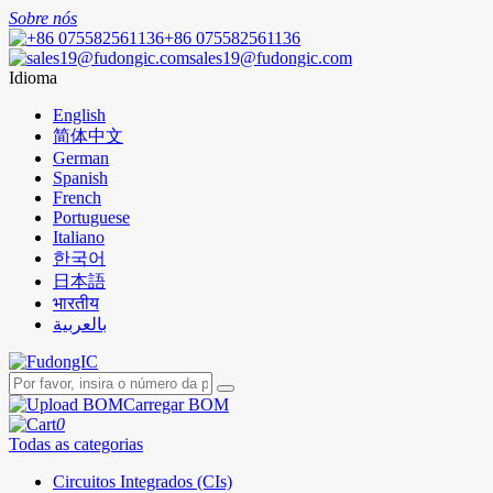
Sobre nós
+86 075582561136
sales19@fudongic.com
Idioma
English
简体中文
German
Spanish
French
Portuguese
Italiano
한국어
日本語
भारतीय
بالعربية
Carregar BOM
0
Todas as categorias
Circuitos Integrados (CIs)