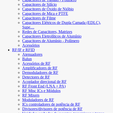
Capacitores de Silício
Capacitores de Óxido de Nióbio
Capacitores de Mica e PTFE
Capacitores de Filme
Capacitores Elétricos de Dupla Camada (EDLC),
Supe…
Redes de Capacitores, Matrizes
Capacitores Eletrolíticos de Alumínio
Capacitores de Alumínio - Polímero
Acessórios
RF/IF e RFID
Atenuadores
Balun
Acessórios de RF
Amplificadores de RF
Demoduladores de RF
Detectores de RF
Acoplador direcional de RF
RF Front End (LNA + PA)
RF Misc ICs e Módulos
RF Mixers
Moduladores de RF
ICs controladores de potência de RF
Divisores/divisores de potência de RF