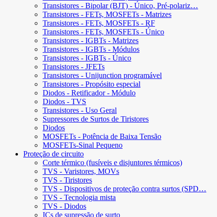
Transistores - Bipolar (BJT) - Único, Pré-polariz…
Transistores - FETs, MOSFETs - Matrizes
Transistores - FETs, MOSFETs - RF
Transistores - FETs, MOSFETs - Único
Transistores - IGBTs - Matrizes
Transistores - IGBTs - Módulos
Transistores - IGBTs - Único
Transistores - JFETs
Transistores - Unijunction programável
Transistores - Propósito especial
Diodos - Retificador - Módulo
Diodos - TVS
Transistores - Uso Geral
Supressores de Surtos de Tiristores
Diodos
MOSFETs - Potência de Baixa Tensão
MOSFETs-Sinal Pequeno
Proteção de circuito
Corte térmico (fusíveis e disjuntores térmicos)
TVS - Varistores, MOVs
TVS - Tiristores
TVS - Dispositivos de proteção contra surtos (SPD…
TVS - Tecnologia mista
TVS - Diodos
ICs de supressão de surto