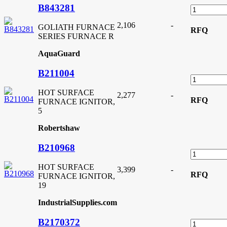
B843281
2,106
-
GOLIATH FURNACE
RFQ
SERIES FURNACE R
AquaGuard
B211004
HOT SURFACE
2,277
-
RFQ
FURNACE IGNITOR,
5
Robertshaw
B210968
HOT SURFACE
3,399
-
RFQ
FURNACE IGNITOR,
19
IndustrialSupplies.com
B2170372