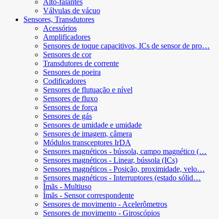
Alto-falantes
Válvulas de vácuo
Sensores, Transdutores
Acessórios
Amplificadores
Sensores de toque capacitivos, ICs de sensor de pro…
Sensores de cor
Transdutores de corrente
Sensores de poeira
Codificadores
Sensores de flutuação e nível
Sensores de fluxo
Sensores de força
Sensores de gás
Sensores de umidade e umidade
Sensores de imagem, câmera
Módulos transceptores IrDA
Sensores magnéticos - bússola, campo magnético (…
Sensores magnéticos - Linear, bússola (ICs)
Sensores magnéticos - Posição, proximidade, velo…
Sensores magnéticos - Interruptores (estado sólid…
Ímãs - Multiuso
Ímãs - Sensor correspondente
Sensores de movimento - Acelerômetros
Sensores de movimento - Giroscópios