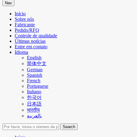
Nav
Início
Sobre nós
Fabricante
Pedido/RFQ
Controle de qualidade
Últimas notícias
Entre em contato
Idioma
English
简体中文
German
Spanish
French
Portuguese
Italiano
한국어
日本語
भारतीय
بالعربية
Search