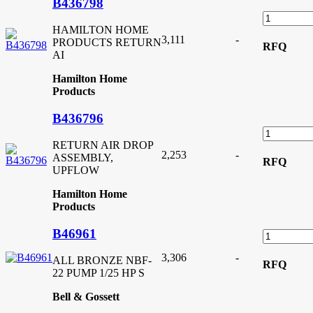
B436798
HAMILTON HOME
3,111
-
PRODUCTS RETURN
RFQ
AI
Hamilton Home
Products
B436796
RETURN AIR DROP
2,253
-
ASSEMBLY,
RFQ
UPFLOW
Hamilton Home
Products
B46961
3,306
-
ALL BRONZE NBF-
RFQ
22 PUMP 1/25 HP S
Bell & Gossett