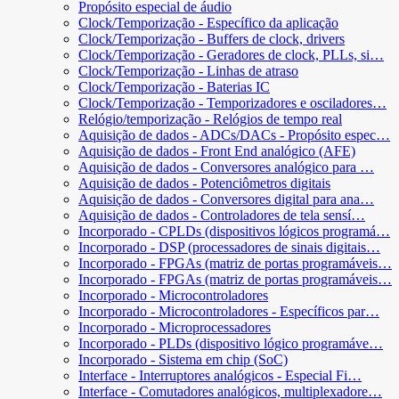
Propósito especial de áudio
Clock/Temporização - Específico da aplicação
Clock/Temporização - Buffers de clock, drivers
Clock/Temporização - Geradores de clock, PLLs, si…
Clock/Temporização - Linhas de atraso
Clock/Temporização - Baterias IC
Clock/Temporização - Temporizadores e osciladores…
Relógio/temporização - Relógios de tempo real
Aquisição de dados - ADCs/DACs - Propósito espec…
Aquisição de dados - Front End analógico (AFE)
Aquisição de dados - Conversores analógico para …
Aquisição de dados - Potenciômetros digitais
Aquisição de dados - Conversores digital para ana…
Aquisição de dados - Controladores de tela sensí…
Incorporado - CPLDs (dispositivos lógicos programá…
Incorporado - DSP (processadores de sinais digitais…
Incorporado - FPGAs (matriz de portas programáveis…
Incorporado - FPGAs (matriz de portas programáveis…
Incorporado - Microcontroladores
Incorporado - Microcontroladores - Específicos par…
Incorporado - Microprocessadores
Incorporado - PLDs (dispositivo lógico programáve…
Incorporado - Sistema em chip (SoC)
Interface - Interruptores analógicos - Especial Fi…
Interface - Comutadores analógicos, multiplexadore…