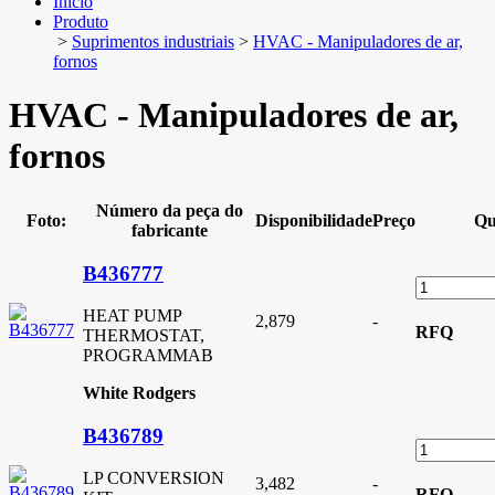
Início
Produto
>
Suprimentos industriais
>
HVAC - Manipuladores de ar,
fornos
HVAC - Manipuladores de ar,
fornos
Número da peça do
Foto:
Disponibilidade
Preço
Qu
fabricante
B436777
HEAT PUMP
2,879
-
RFQ
THERMOSTAT,
PROGRAMMAB
White Rodgers
B436789
LP CONVERSION
3,482
-
RFQ