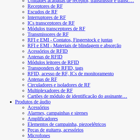
Unidades acabadas de receptor, transmissor e transc…
Receptores de RF
Escudos de RF
Interruptores de RF
ICs transceptores de RF
Módulos transceptores de RF
Transmissores de RF
RFI e EMI - Contatos, Fingerstock e juntas
RFI e EMI - Materiais de blindagem e absorção
Acessórios de RFID
Antenas de RFID
Módulos leitores de RFID
Transponders de RFID, tags
RFID, acesso de RF, ICs de monitoramento
Antenas de RF
Circuladores e isoladores de RF
Multiplexadores de RF
Cartões de módulo de identificação do assinante…
Produtos de áudio
Acessórios
Alarmes, campainhas e sirenes
Amplificadores
Elementos de campainha, piezoelétricos
Peças de guitarra, acessórios
Microfones