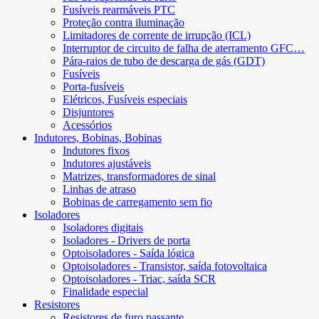
Fusíveis rearmáveis ​​PTC
Proteção contra iluminação
Limitadores de corrente de irrupção (ICL)
Interruptor de circuito de falha de aterramento GFC…
Pára-raios de tubo de descarga de gás (GDT)
Fusíveis
Porta-fusíveis
Elétricos, Fusíveis especiais
Disjuntores
Acessórios
Indutores, Bobinas, Bobinas
Indutores fixos
Indutores ajustáveis
Matrizes, transformadores de sinal
Linhas de atraso
Bobinas de carregamento sem fio
Isoladores
Isoladores digitais
Isoladores - Drivers de porta
Optoisoladores - Saída lógica
Optoisoladores - Transistor, saída fotovoltaica
Optoisoladores - Triac, saída SCR
Finalidade especial
Resistores
Resistores de furo passante