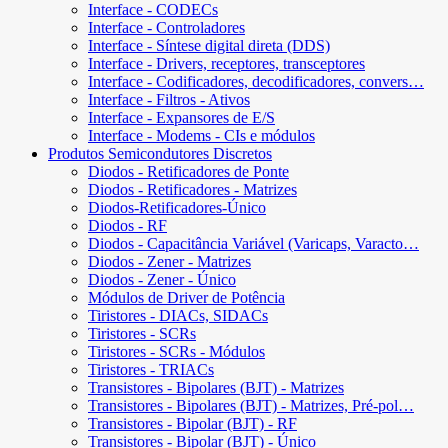
Interface - CODECs
Interface - Controladores
Interface - Síntese digital direta (DDS)
Interface - Drivers, receptores, transceptores
Interface - Codificadores, decodificadores, convers…
Interface - Filtros - Ativos
Interface - Expansores de E/S
Interface - Modems - CIs e módulos
Produtos Semicondutores Discretos
Diodos - Retificadores de Ponte
Diodos - Retificadores - Matrizes
Diodos-Retificadores-Único
Diodos - RF
Diodos - Capacitância Variável (Varicaps, Varacto…
Diodos - Zener - Matrizes
Diodos - Zener - Único
Módulos de Driver de Potência
Tiristores - DIACs, SIDACs
Tiristores - SCRs
Tiristores - SCRs - Módulos
Tiristores - TRIACs
Transistores - Bipolares (BJT) - Matrizes
Transistores - Bipolares (BJT) - Matrizes, Pré-pol…
Transistores - Bipolar (BJT) - RF
Transistores - Bipolar (BJT) - Único