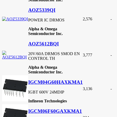
AOZ5339QI
2,576
-
POWER IC DRMOS
Alpha & Omega
Semiconductor Inc.
AOZ5612BQI
20V/60A DRMOS SMOD EN
3,777
-
CONTROL TH
Alpha & Omega
Semiconductor Inc.
IGCM04G60HAXKMA1
3,136
-
IGBT 600V 24MDIP
Infineon Technologies
IGCM06F60GAXKMA1