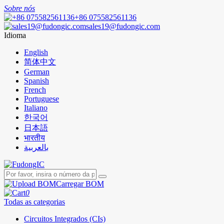
Sobre nós
+86 075582561136
sales19@fudongic.com
Idioma
English
简体中文
German
Spanish
French
Portuguese
Italiano
한국어
日本語
भारतीय
بالعربية
Carregar BOM
0
Todas as categorias
Circuitos Integrados (CIs)