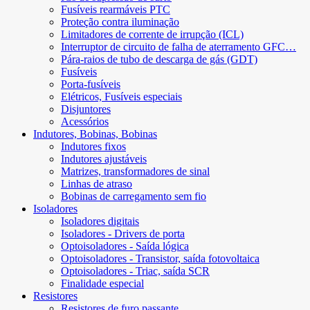
Fusíveis rearmáveis ​​PTC
Proteção contra iluminação
Limitadores de corrente de irrupção (ICL)
Interruptor de circuito de falha de aterramento GFC…
Pára-raios de tubo de descarga de gás (GDT)
Fusíveis
Porta-fusíveis
Elétricos, Fusíveis especiais
Disjuntores
Acessórios
Indutores, Bobinas, Bobinas
Indutores fixos
Indutores ajustáveis
Matrizes, transformadores de sinal
Linhas de atraso
Bobinas de carregamento sem fio
Isoladores
Isoladores digitais
Isoladores - Drivers de porta
Optoisoladores - Saída lógica
Optoisoladores - Transistor, saída fotovoltaica
Optoisoladores - Triac, saída SCR
Finalidade especial
Resistores
Resistores de furo passante