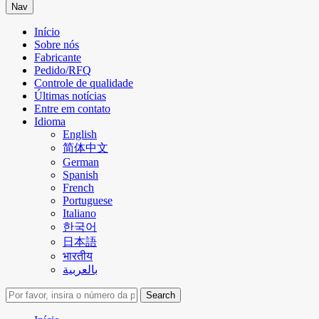
Nav
Início
Sobre nós
Fabricante
Pedido/RFQ
Controle de qualidade
Últimas notícias
Entre em contato
Idioma
English
简体中文
German
Spanish
French
Portuguese
Italiano
한국어
日本語
भारतीय
بالعربية
Search