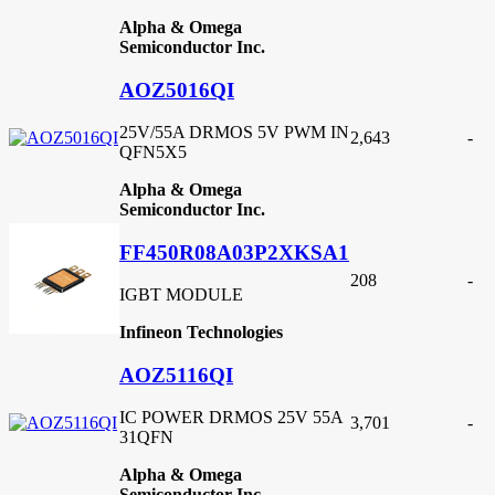
Alpha & Omega
Semiconductor Inc.
AOZ5016QI
25V/55A DRMOS 5V PWM IN
2,643
-
QFN5X5
Alpha & Omega
Semiconductor Inc.
FF450R08A03P2XKSA1
208
-
IGBT MODULE
Infineon Technologies
AOZ5116QI
IC POWER DRMOS 25V 55A
3,701
-
31QFN
Alpha & Omega
Semiconductor Inc.