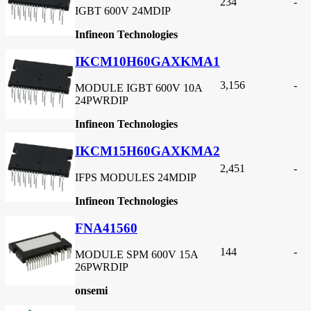
234
-
IGBT 600V 24MDIP
Infineon Technologies
IKCM10H60GAXKMA1
3,156
-
MODULE IGBT 600V 10A
24PWRDIP
Infineon Technologies
IKCM15H60GAXKMA2
2,451
-
IFPS MODULES 24MDIP
Infineon Technologies
FNA41560
144
-
MODULE SPM 600V 15A
26PWRDIP
onsemi