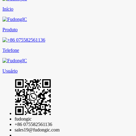
Início
Produto
Telefone
Usuário
fudongic
+86 075582561136
sales19@fudongic.com