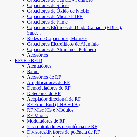
Capacitores de Silício
Capacitores de Óxido de Nióbio
Capacitores de Mica e PTFE
Capacitores de Filme
Capacitores Elétricos de Dupla Camada (EDLC),
Supe…
Redes de Capacitores, Matrizes
Capacitores Eletrolíticos de Alumínio
Capacitores de Alumínio - Polímero
Acessórios
RF/IF e RFID
Atenuadores
Balun
Acessórios de RF
Amplificadores de RF
Demoduladores de RF
Detectores de RF
Acoplador direcional de RF
RF Front End (LNA + PA)
RF Misc ICs e Módulos
RF Mixers
Moduladores de RF
ICs controladores de potência de RF
Divisores/divisores de potência de RF