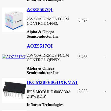
AOZ5507QI
25V/30A DRMOS FCCM
3,497
-
CONTROL QFN3.
Alpha & Omega
Semiconductor Inc.
AOZ5517QI
25V/60A DRMOS FCCM
3,468
-
CONTROL QFN5X
Alpha & Omega
Semiconductor Inc.
IKCM30F60GDXKMA1
2,833
-
IFPS MODULE 600V 30A
24PWRDIP
Infineon Technologies