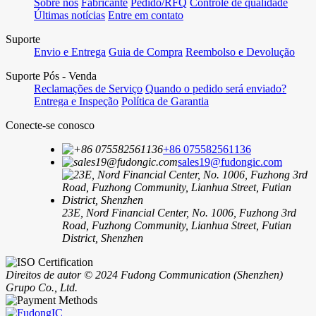
Sobre nós
Fabricante
Pedido/RFQ
Controle de qualidade
Últimas notícias
Entre em contato
Suporte
Envio e Entrega
Guia de Compra
Reembolso e Devolução
Suporte Pós - Venda
Reclamações de Serviço
Quando o pedido será enviado?
Entrega e Inspeção
Política de Garantia
Conecte-se conosco
+86 075582561136
sales19@fudongic.com
23E, Nord Financial Center, No. 1006, Fuzhong 3rd
Road, Fuzhong Community, Lianhua Street, Futian
District, Shenzhen
Direitos de autor © 2024 Fudong Communication (Shenzhen)
Grupo Co., Ltd.