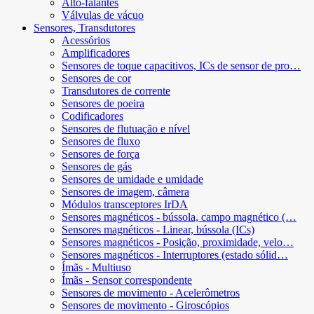
Alto-falantes
Válvulas de vácuo
Sensores, Transdutores
Acessórios
Amplificadores
Sensores de toque capacitivos, ICs de sensor de pro…
Sensores de cor
Transdutores de corrente
Sensores de poeira
Codificadores
Sensores de flutuação e nível
Sensores de fluxo
Sensores de força
Sensores de gás
Sensores de umidade e umidade
Sensores de imagem, câmera
Módulos transceptores IrDA
Sensores magnéticos - bússola, campo magnético (…
Sensores magnéticos - Linear, bússola (ICs)
Sensores magnéticos - Posição, proximidade, velo…
Sensores magnéticos - Interruptores (estado sólid…
Ímãs - Multiuso
Ímãs - Sensor correspondente
Sensores de movimento - Acelerômetros
Sensores de movimento - Giroscópios