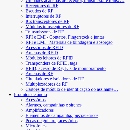
Unidades acabadas de receptor, transmissor e transc…
Receptores de RF
Escudos de RF
Interruptores de RF
ICs transceptores de RF
Módulos transceptores de RF
Transmissores de RF
RFI e EMI - Contatos, Fingerstock e juntas
RFI e EMI - Materiais de blindagem e absorção
Acessórios de RFID
Antenas de RFID
Módulos leitores de RFID
Transponders de RFID, tags
RFID, acesso de RF, ICs de monitoramento
Antenas de RF
Circuladores e isoladores de RF
Multiplexadores de RF
Cartões de módulo de identificação do assinante…
Produtos de áudio
Acessórios
Alarmes, campainhas e sirenes
Amplificadores
Elementos de campainha, piezoelétricos
Peças de guitarra, acessórios
Microfones