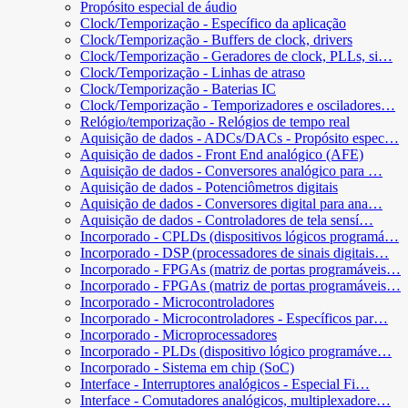
Propósito especial de áudio
Clock/Temporização - Específico da aplicação
Clock/Temporização - Buffers de clock, drivers
Clock/Temporização - Geradores de clock, PLLs, si…
Clock/Temporização - Linhas de atraso
Clock/Temporização - Baterias IC
Clock/Temporização - Temporizadores e osciladores…
Relógio/temporização - Relógios de tempo real
Aquisição de dados - ADCs/DACs - Propósito espec…
Aquisição de dados - Front End analógico (AFE)
Aquisição de dados - Conversores analógico para …
Aquisição de dados - Potenciômetros digitais
Aquisição de dados - Conversores digital para ana…
Aquisição de dados - Controladores de tela sensí…
Incorporado - CPLDs (dispositivos lógicos programá…
Incorporado - DSP (processadores de sinais digitais…
Incorporado - FPGAs (matriz de portas programáveis…
Incorporado - FPGAs (matriz de portas programáveis…
Incorporado - Microcontroladores
Incorporado - Microcontroladores - Específicos par…
Incorporado - Microprocessadores
Incorporado - PLDs (dispositivo lógico programáve…
Incorporado - Sistema em chip (SoC)
Interface - Interruptores analógicos - Especial Fi…
Interface - Comutadores analógicos, multiplexadore…