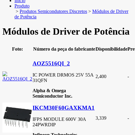
Início
Produto
>
Produtos Semicondutores Discretos
>
Módulos de Driver
de Potência
Módulos de Driver de Potência
Foto:
Número da peça do fabricante
Disponibilidade
Pre
AOZ5516QI_2
IC POWER DRMOS 25V 55A
2,400
-
31QFN
Alpha & Omega
Semiconductor Inc.
IKCM30F60GAXKMA1
3,339
-
IFPS MODULE 600V 30A
24PWRDIP
Infineon Technologies