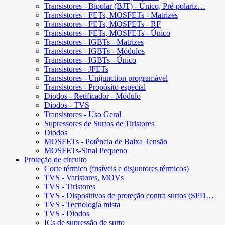
Transistores - Bipolar (BJT) - Único, Pré-polariz…
Transistores - FETs, MOSFETs - Matrizes
Transistores - FETs, MOSFETs - RF
Transistores - FETs, MOSFETs - Único
Transistores - IGBTs - Matrizes
Transistores - IGBTs - Módulos
Transistores - IGBTs - Único
Transistores - JFETs
Transistores - Unijunction programável
Transistores - Propósito especial
Diodos - Retificador - Módulo
Diodos - TVS
Transistores - Uso Geral
Supressores de Surtos de Tiristores
Diodos
MOSFETs - Potência de Baixa Tensão
MOSFETs-Sinal Pequeno
Proteção de circuito
Corte térmico (fusíveis e disjuntores térmicos)
TVS - Varistores, MOVs
TVS - Tiristores
TVS - Dispositivos de proteção contra surtos (SPD…
TVS - Tecnologia mista
TVS - Diodos
ICs de supressão de surto