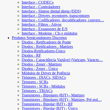
Interface - CODECs
Interface - Controladores
Interface - Síntese digital direta (DDS)
Interface - Drivers, receptores, transceptores
Interface - Codificadores, decodificadores, convers…
Interface - Filtros - Ativos
Interface - Expansores de E/S
Interface - Modems - CIs e módulos
Produtos Semicondutores Discretos
Diodos - Retificadores de Ponte
Diodos - Retificadores - Matrizes
Diodos-Retificadores-Único
Diodos - RF
Diodos - Capacitância Variável (Varicaps, Varacto…
Diodos - Zener - Matrizes
Diodos - Zener - Único
Módulos de Driver de Potência
Tiristores - DIACs, SIDACs
Tiristores - SCRs
Tiristores - SCRs - Módulos
Tiristores - TRIACs
Transistores - Bipolares (BJT) - Matrizes
Transistores - Bipolares (BJT) - Matrizes, Pré-pol…
Transistores - Bipolar (BJT) - RF
Transistores - Bipolar (BJT) - Único