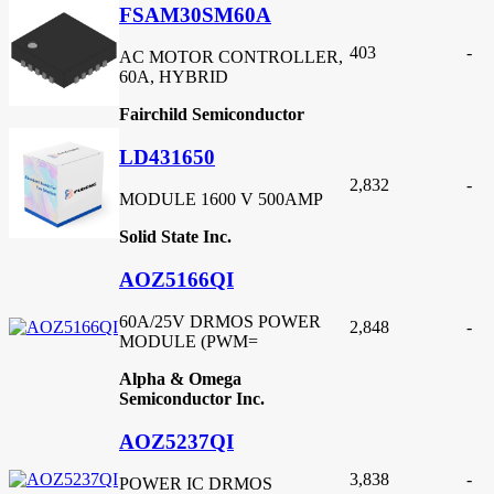
FSAM30SM60A
403
-
AC MOTOR CONTROLLER,
60A, HYBRID
Fairchild Semiconductor
LD431650
2,832
-
MODULE 1600 V 500AMP
Solid State Inc.
AOZ5166QI
60A/25V DRMOS POWER
2,848
-
MODULE (PWM=
Alpha & Omega
Semiconductor Inc.
AOZ5237QI
3,838
-
POWER IC DRMOS