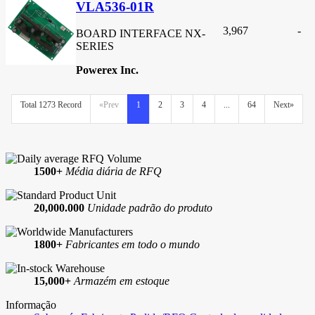
VLA536-01R
3,967
-
BOARD INTERFACE NX-
SERIES
Powerex Inc.
Total 1273 Record
«Prev
1
2
3
4
...
64
Next»
1500+
Média diária de RFQ
20,000.000
Unidade padrão do produto
1800+
Fabricantes em todo o mundo
15,000+
Armazém em estoque
Informação