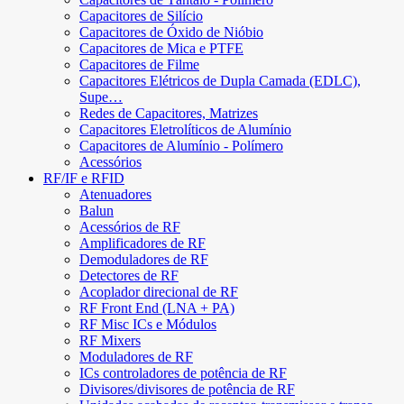
Capacitores de Silício
Capacitores de Óxido de Nióbio
Capacitores de Mica e PTFE
Capacitores de Filme
Capacitores Elétricos de Dupla Camada (EDLC),
Supe…
Redes de Capacitores, Matrizes
Capacitores Eletrolíticos de Alumínio
Capacitores de Alumínio - Polímero
Acessórios
RF/IF e RFID
Atenuadores
Balun
Acessórios de RF
Amplificadores de RF
Demoduladores de RF
Detectores de RF
Acoplador direcional de RF
RF Front End (LNA + PA)
RF Misc ICs e Módulos
RF Mixers
Moduladores de RF
ICs controladores de potência de RF
Divisores/divisores de potência de RF