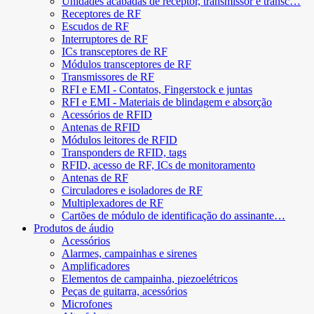
Unidades acabadas de receptor, transmissor e transc…
Receptores de RF
Escudos de RF
Interruptores de RF
ICs transceptores de RF
Módulos transceptores de RF
Transmissores de RF
RFI e EMI - Contatos, Fingerstock e juntas
RFI e EMI - Materiais de blindagem e absorção
Acessórios de RFID
Antenas de RFID
Módulos leitores de RFID
Transponders de RFID, tags
RFID, acesso de RF, ICs de monitoramento
Antenas de RF
Circuladores e isoladores de RF
Multiplexadores de RF
Cartões de módulo de identificação do assinante…
Produtos de áudio
Acessórios
Alarmes, campainhas e sirenes
Amplificadores
Elementos de campainha, piezoelétricos
Peças de guitarra, acessórios
Microfones