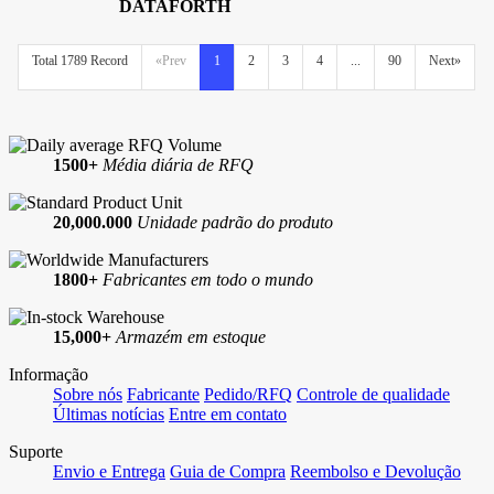
DATAFORTH
Total 1789 Record
«Prev
1
2
3
4
...
90
Next»
1500+
Média diária de RFQ
20,000.000
Unidade padrão do produto
1800+
Fabricantes em todo o mundo
15,000+
Armazém em estoque
Informação
Sobre nós
Fabricante
Pedido/RFQ
Controle de qualidade
Últimas notícias
Entre em contato
Suporte
Envio e Entrega
Guia de Compra
Reembolso e Devolução