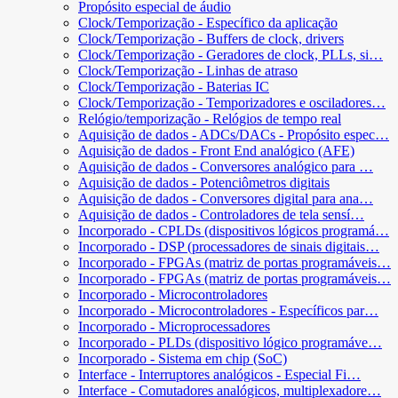
Propósito especial de áudio
Clock/Temporização - Específico da aplicação
Clock/Temporização - Buffers de clock, drivers
Clock/Temporização - Geradores de clock, PLLs, si…
Clock/Temporização - Linhas de atraso
Clock/Temporização - Baterias IC
Clock/Temporização - Temporizadores e osciladores…
Relógio/temporização - Relógios de tempo real
Aquisição de dados - ADCs/DACs - Propósito espec…
Aquisição de dados - Front End analógico (AFE)
Aquisição de dados - Conversores analógico para …
Aquisição de dados - Potenciômetros digitais
Aquisição de dados - Conversores digital para ana…
Aquisição de dados - Controladores de tela sensí…
Incorporado - CPLDs (dispositivos lógicos programá…
Incorporado - DSP (processadores de sinais digitais…
Incorporado - FPGAs (matriz de portas programáveis…
Incorporado - FPGAs (matriz de portas programáveis…
Incorporado - Microcontroladores
Incorporado - Microcontroladores - Específicos par…
Incorporado - Microprocessadores
Incorporado - PLDs (dispositivo lógico programáve…
Incorporado - Sistema em chip (SoC)
Interface - Interruptores analógicos - Especial Fi…
Interface - Comutadores analógicos, multiplexadore…