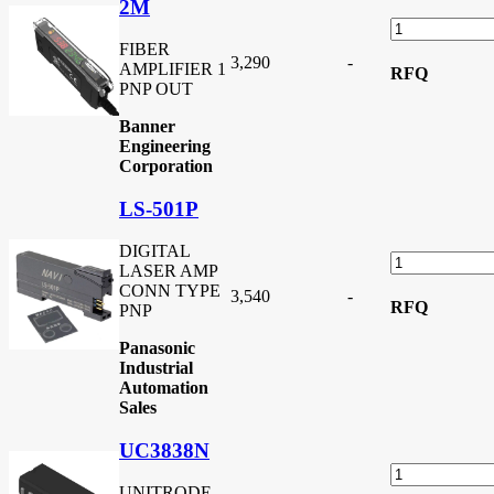
2M
FIBER
3,290
-
AMPLIFIER 1
RFQ
PNP OUT
Banner
Engineering
Corporation
LS-501P
DIGITAL
LASER AMP
CONN TYPE
3,540
-
RFQ
PNP
Panasonic
Industrial
Automation
Sales
UC3838N
UNITRODE