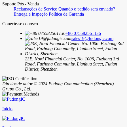
Suporte Pós - Venda
Reclamações de Serviço
Quando o pedido será enviado?
Entrega e Inspeção
Política de Garantia
Conecte-se conosco
+86 075582561136
sales19@fudongic.com
23E, Nord Financial Center, No. 1006, Fuzhong 3rd
Road, Fuzhong Community, Lianhua Street, Futian
District, Shenzhen
Direitos de autor © 2024 Fudong Communication (Shenzhen)
Grupo Co., Ltd.
Início