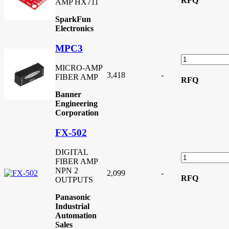
RFQ
AMP HX711
SparkFun
Electronics
MPC3
MICRO-AMP
3,418
-
FIBER AMP
RFQ
Banner
Engineering
Corporation
FX-502
DIGITAL
FIBER AMP
NPN 2
2,099
-
RFQ
OUTPUTS
Panasonic
Industrial
Automation
Sales