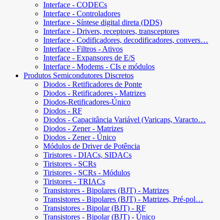
Interface - CODECs
Interface - Controladores
Interface - Síntese digital direta (DDS)
Interface - Drivers, receptores, transceptores
Interface - Codificadores, decodificadores, convers…
Interface - Filtros - Ativos
Interface - Expansores de E/S
Interface - Modems - CIs e módulos
Produtos Semicondutores Discretos
Diodos - Retificadores de Ponte
Diodos - Retificadores - Matrizes
Diodos-Retificadores-Único
Diodos - RF
Diodos - Capacitância Variável (Varicaps, Varacto…
Diodos - Zener - Matrizes
Diodos - Zener - Único
Módulos de Driver de Potência
Tiristores - DIACs, SIDACs
Tiristores - SCRs
Tiristores - SCRs - Módulos
Tiristores - TRIACs
Transistores - Bipolares (BJT) - Matrizes
Transistores - Bipolares (BJT) - Matrizes, Pré-pol…
Transistores - Bipolar (BJT) - RF
Transistores - Bipolar (BJT) - Único