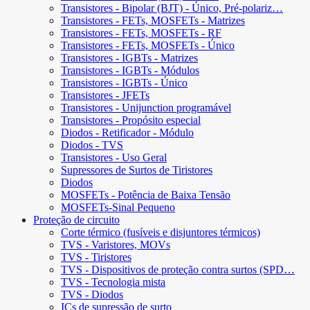
Transistores - Bipolar (BJT) - Único, Pré-polariz…
Transistores - FETs, MOSFETs - Matrizes
Transistores - FETs, MOSFETs - RF
Transistores - FETs, MOSFETs - Único
Transistores - IGBTs - Matrizes
Transistores - IGBTs - Módulos
Transistores - IGBTs - Único
Transistores - JFETs
Transistores - Unijunction programável
Transistores - Propósito especial
Diodos - Retificador - Módulo
Diodos - TVS
Transistores - Uso Geral
Supressores de Surtos de Tiristores
Diodos
MOSFETs - Potência de Baixa Tensão
MOSFETs-Sinal Pequeno
Proteção de circuito
Corte térmico (fusíveis e disjuntores térmicos)
TVS - Varistores, MOVs
TVS - Tiristores
TVS - Dispositivos de proteção contra surtos (SPD…
TVS - Tecnologia mista
TVS - Diodos
ICs de supressão de surto