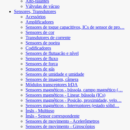
Alto-falantes
Válvulas de vácuo
Sensores, Transdutores
Acessórios
Amplificadores
Sensores de toque capacitivos, ICs de sensor de pro…
Sensores de cor
Transdutores de corrente
Sensores de poeira
Codificadores
Sensores de flutuação e nível
Sensores de fluxo
Sensores de força
Sensores de gás
Sensores de umidade e umidade
Sensores de imagem, câmera
Módulos transceptores IrDA
Sensores magnéticos - bússola, campo magnético (…
Sensores magnéticos - Linear, bússola (ICs)
Sensores magnéticos - Posição, proximidade, velo…
Sensores magnéticos - Interruptores (estado sólid…
Ímãs - Multiuso
Ímãs - Sensor correspondente
Sensores de movimento - Acelerômetros
Sensores de movimento - Giroscópios