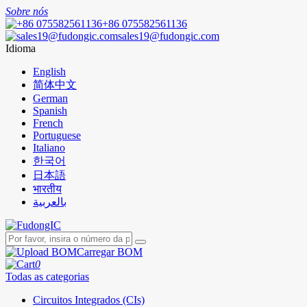
Sobre nós
+86 075582561136
sales19@fudongic.com
Idioma
English
简体中文
German
Spanish
French
Portuguese
Italiano
한국어
日本語
भारतीय
بالعربية
Carregar BOM
0
Todas as categorias
Circuitos Integrados (CIs)