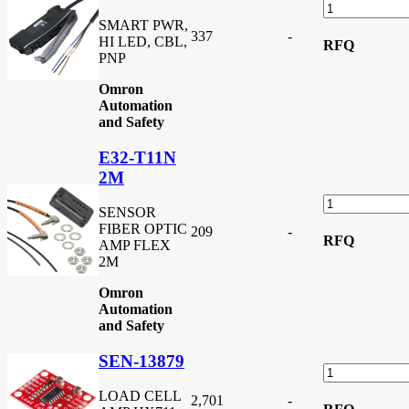
SMART PWR,
337
-
HI LED, CBL,
RFQ
PNP
Omron
Automation
and Safety
E32-T11N
2M
SENSOR
FIBER OPTIC
209
-
RFQ
AMP FLEX
2M
Omron
Automation
and Safety
SEN-13879
LOAD CELL
2,701
-