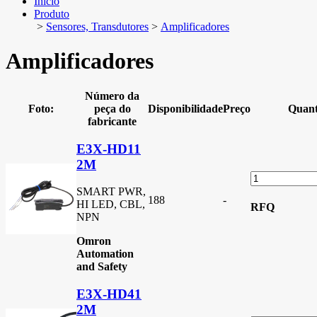
Início
Produto
>
Sensores, Transdutores
>
Amplificadores
Amplificadores
Número da
Foto:
peça do
Disponibilidade
Preço
Quant
fabricante
E3X-HD11
2M
SMART PWR,
188
-
HI LED, CBL,
RFQ
NPN
Omron
Automation
and Safety
E3X-HD41
2M