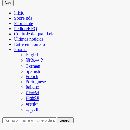
Nav
Início
Sobre nós
Fabricante
Pedido/RFQ
Controle de qualidade
Últimas notícias
Entre em contato
Idioma
English
简体中文
German
Spanish
French
Portuguese
Italiano
한국어
日本語
भारतीय
بالعربية
Search