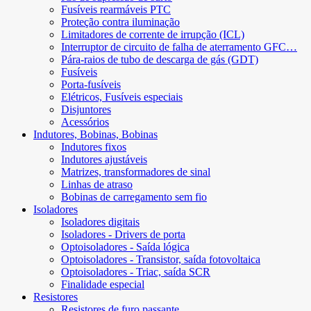
Fusíveis rearmáveis ​​PTC
Proteção contra iluminação
Limitadores de corrente de irrupção (ICL)
Interruptor de circuito de falha de aterramento GFC…
Pára-raios de tubo de descarga de gás (GDT)
Fusíveis
Porta-fusíveis
Elétricos, Fusíveis especiais
Disjuntores
Acessórios
Indutores, Bobinas, Bobinas
Indutores fixos
Indutores ajustáveis
Matrizes, transformadores de sinal
Linhas de atraso
Bobinas de carregamento sem fio
Isoladores
Isoladores digitais
Isoladores - Drivers de porta
Optoisoladores - Saída lógica
Optoisoladores - Transistor, saída fotovoltaica
Optoisoladores - Triac, saída SCR
Finalidade especial
Resistores
Resistores de furo passante