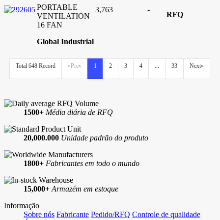
PORTABLE
3,763
-
RFQ
VENTILATION
16 FAN
Global Industrial
Total 648 Record
«Prev
1
2
3
4
...
33
Next»
1500+
Média diária de RFQ
20,000.000
Unidade padrão do produto
1800+
Fabricantes em todo o mundo
15,000+
Armazém em estoque
Informação
Sobre nós
Fabricante
Pedido/RFQ
Controle de qualidade