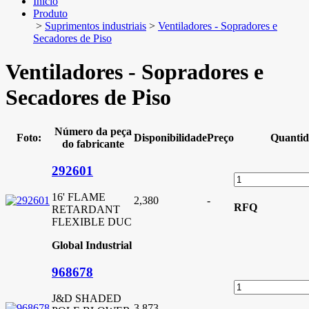
Início
Produto
>
Suprimentos industriais
>
Ventiladores - Sopradores e
Secadores de Piso
Ventiladores - Sopradores e
Secadores de Piso
Número da peça
Foto:
Disponibilidade
Preço
Quantid
do fabricante
292601
16' FLAME
2,380
-
RFQ
RETARDANT
FLEXIBLE DUC
Global Industrial
968678
J&D SHADED
3,873
-