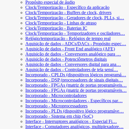
Propósito especial de áudio
Clock/Temporização - Específico da aplicação
Clock/Temporização - Buffers de clock, drivers
Clock/Temporização - Geradores de clock, PLLs, si…
Clock/Temporização - Linhas de atraso
Clock/Temporização - Baterias IC
Clock/Temporização - Temporizadores e osciladores…
Relógio/temporização - Relógios de tempo real
Aquisição de dados - ADCs/DACs - Propósito espec…
Aquisição de dados - Front End analógico (AFE)
Aquisição de dados - Conversores analógico para …
Aquisição de dados - Potenciômetros digitais
Aquisição de dados - Conversores digital para ana…
Aquisição de dados - Controladores de tela sensí…
Incorporado - CPLDs (dispositivos lógicos programá…
Incorporado - DSP (processadores de sinais digitais…
Incorporado - FPGAs (matriz de portas programáveis…
Incorporado - FPGAs (matriz de portas programáveis…
Incorporado - Microcontroladores
Incorporado - Microcontroladores - Específicos par…
Incorporado - Microprocessadores
Incorporado - PLDs (dispositivo lógico programáve…
Incorporado - Sistema em chip (SoC)
Interface - Interruptores analógicos - Especial Fi…
Interface - Comutadores analógicos, multiplexadore…