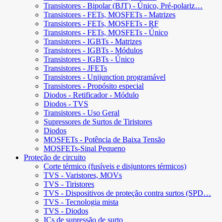
Transistores - Bipolar (BJT) - Único, Pré-polariz…
Transistores - FETs, MOSFETs - Matrizes
Transistores - FETs, MOSFETs - RF
Transistores - FETs, MOSFETs - Único
Transistores - IGBTs - Matrizes
Transistores - IGBTs - Módulos
Transistores - IGBTs - Único
Transistores - JFETs
Transistores - Unijunction programável
Transistores - Propósito especial
Diodos - Retificador - Módulo
Diodos - TVS
Transistores - Uso Geral
Supressores de Surtos de Tiristores
Diodos
MOSFETs - Potência de Baixa Tensão
MOSFETs-Sinal Pequeno
Proteção de circuito
Corte térmico (fusíveis e disjuntores térmicos)
TVS - Varistores, MOVs
TVS - Tiristores
TVS - Dispositivos de proteção contra surtos (SPD…
TVS - Tecnologia mista
TVS - Diodos
ICs de supressão de surto