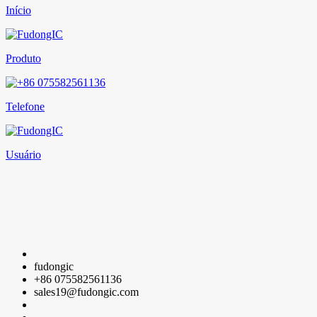
Início
Produto
Telefone
Usuário
fudongic
+86 075582561136
sales19@fudongic.com