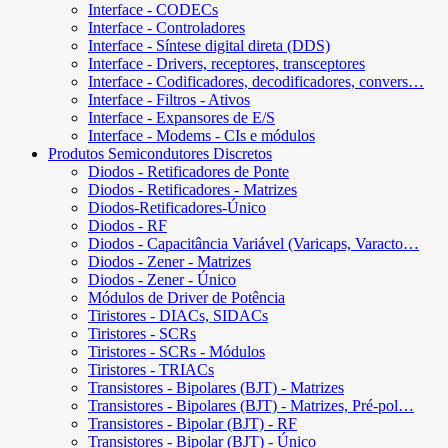
Interface - CODECs
Interface - Controladores
Interface - Síntese digital direta (DDS)
Interface - Drivers, receptores, transceptores
Interface - Codificadores, decodificadores, convers…
Interface - Filtros - Ativos
Interface - Expansores de E/S
Interface - Modems - CIs e módulos
Produtos Semicondutores Discretos
Diodos - Retificadores de Ponte
Diodos - Retificadores - Matrizes
Diodos-Retificadores-Único
Diodos - RF
Diodos - Capacitância Variável (Varicaps, Varacto…
Diodos - Zener - Matrizes
Diodos - Zener - Único
Módulos de Driver de Potência
Tiristores - DIACs, SIDACs
Tiristores - SCRs
Tiristores - SCRs - Módulos
Tiristores - TRIACs
Transistores - Bipolares (BJT) - Matrizes
Transistores - Bipolares (BJT) - Matrizes, Pré-pol…
Transistores - Bipolar (BJT) - RF
Transistores - Bipolar (BJT) - Único