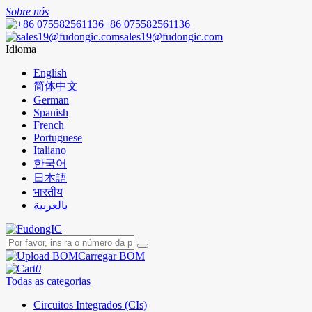
Sobre nós
+86 075582561136
sales19@fudongic.com
Idioma
English
简体中文
German
Spanish
French
Portuguese
Italiano
한국어
日本語
भारतीय
بالعربية
Carregar BOM
0
Todas as categorias
Circuitos Integrados (CIs)