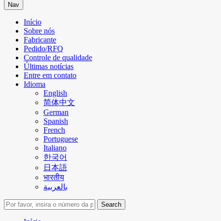
Nav
Início
Sobre nós
Fabricante
Pedido/RFQ
Controle de qualidade
Últimas notícias
Entre em contato
Idioma
English
简体中文
German
Spanish
French
Portuguese
Italiano
한국어
日本語
भारतीय
بالعربية
Search