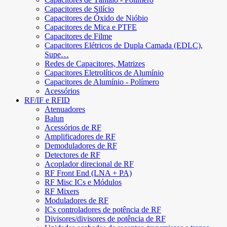
Capacitores de Silício
Capacitores de Óxido de Nióbio
Capacitores de Mica e PTFE
Capacitores de Filme
Capacitores Elétricos de Dupla Camada (EDLC),
Supe…
Redes de Capacitores, Matrizes
Capacitores Eletrolíticos de Alumínio
Capacitores de Alumínio - Polímero
Acessórios
RF/IF e RFID
Atenuadores
Balun
Acessórios de RF
Amplificadores de RF
Demoduladores de RF
Detectores de RF
Acoplador direcional de RF
RF Front End (LNA + PA)
RF Misc ICs e Módulos
RF Mixers
Moduladores de RF
ICs controladores de potência de RF
Divisores/divisores de potência de RF