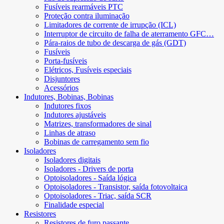
Fusíveis rearmáveis ​​PTC
Proteção contra iluminação
Limitadores de corrente de irrupção (ICL)
Interruptor de circuito de falha de aterramento GFC…
Pára-raios de tubo de descarga de gás (GDT)
Fusíveis
Porta-fusíveis
Elétricos, Fusíveis especiais
Disjuntores
Acessórios
Indutores, Bobinas, Bobinas
Indutores fixos
Indutores ajustáveis
Matrizes, transformadores de sinal
Linhas de atraso
Bobinas de carregamento sem fio
Isoladores
Isoladores digitais
Isoladores - Drivers de porta
Optoisoladores - Saída lógica
Optoisoladores - Transistor, saída fotovoltaica
Optoisoladores - Triac, saída SCR
Finalidade especial
Resistores
Resistores de furo passante