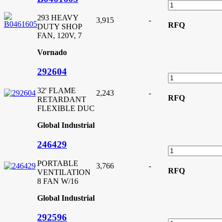
293 HEAVY
3,915
-
RFQ
DUTY SHOP
FAN, 120V, 7
Vornado
292604
32' FLAME
2,243
-
RFQ
RETARDANT
FLEXIBLE DUC
Global Industrial
246429
PORTABLE
3,766
-
RFQ
VENTILATION
8 FAN W/16
Global Industrial
292596