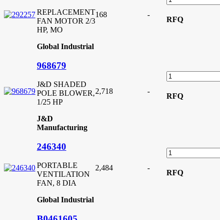
REPLACEMENT
168
-
RFQ
FAN MOTOR 2/3
HP, MO
Global Industrial
968679
J&D SHADED
2,718
-
POLE BLOWER,
RFQ
1/25 HP
J&D
Manufacturing
246340
PORTABLE
2,484
-
RFQ
VENTILATION
FAN, 8 DIA
Global Industrial
B0461605