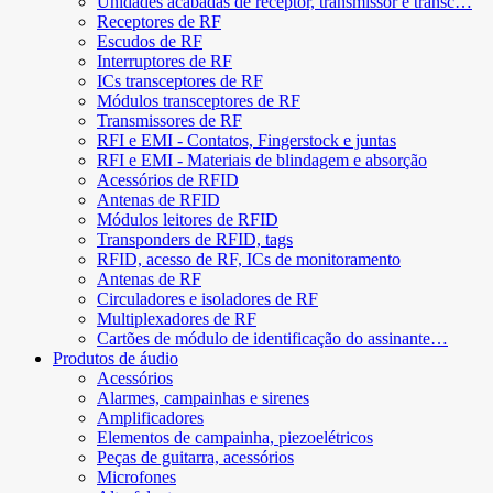
Unidades acabadas de receptor, transmissor e transc…
Receptores de RF
Escudos de RF
Interruptores de RF
ICs transceptores de RF
Módulos transceptores de RF
Transmissores de RF
RFI e EMI - Contatos, Fingerstock e juntas
RFI e EMI - Materiais de blindagem e absorção
Acessórios de RFID
Antenas de RFID
Módulos leitores de RFID
Transponders de RFID, tags
RFID, acesso de RF, ICs de monitoramento
Antenas de RF
Circuladores e isoladores de RF
Multiplexadores de RF
Cartões de módulo de identificação do assinante…
Produtos de áudio
Acessórios
Alarmes, campainhas e sirenes
Amplificadores
Elementos de campainha, piezoelétricos
Peças de guitarra, acessórios
Microfones