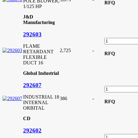
POLE BLOWER,
RFQ
1/125 HP
J&D
Manufacturing
292603
FLAME
2,725
-
RETARDANT
RFQ
FLEXIBLE
DUCT 16
Global Industrial
292607
INDUSTRIAL 18
386
-
RFQ
INTERNAL
ORBITAL
CD
292602