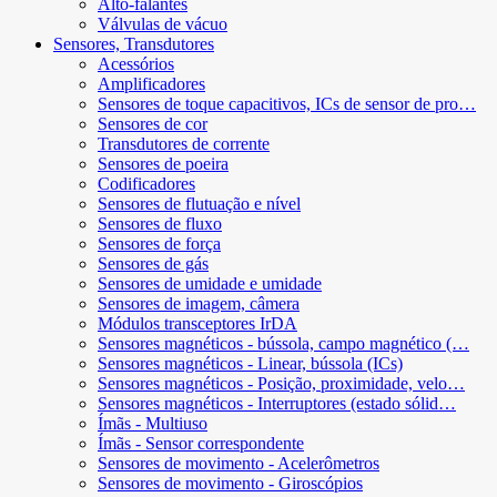
Alto-falantes
Válvulas de vácuo
Sensores, Transdutores
Acessórios
Amplificadores
Sensores de toque capacitivos, ICs de sensor de pro…
Sensores de cor
Transdutores de corrente
Sensores de poeira
Codificadores
Sensores de flutuação e nível
Sensores de fluxo
Sensores de força
Sensores de gás
Sensores de umidade e umidade
Sensores de imagem, câmera
Módulos transceptores IrDA
Sensores magnéticos - bússola, campo magnético (…
Sensores magnéticos - Linear, bússola (ICs)
Sensores magnéticos - Posição, proximidade, velo…
Sensores magnéticos - Interruptores (estado sólid…
Ímãs - Multiuso
Ímãs - Sensor correspondente
Sensores de movimento - Acelerômetros
Sensores de movimento - Giroscópios