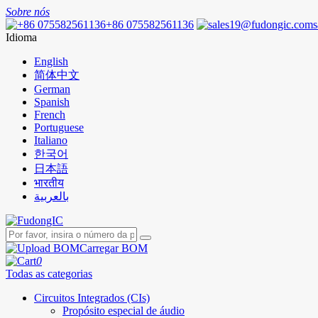
Sobre nós
+86 075582561136
Idioma
English
简体中文
German
Spanish
French
Portuguese
Italiano
한국어
日本語
भारतीय
بالعربية
Carregar BOM
0
Todas as categorias
Circuitos Integrados (CIs)
Propósito especial de áudio