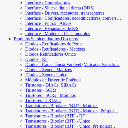
Interface - Controladores
Interface - Síntese digital direta (DDS)
Interface - Drivers, receptores, transceptores
Interface - Codificadores, decodificadores, convers…
Interface - Filtros - Ativos
Interface - Expansores de E/S
Interface - Modems - CIs e módulos
Produtos Semicondutores Discretos
Diodos - Retificadores de Ponte
Diodos - Retificadores - Matrizes
Diodos-Retificadores-Único
Diodos - RF
Diodos - Capacitância Variável (Varicaps, Varacto…
Diodos - Zener - Matrizes
Diodos - Zener - Único
Módulos de Driver de Potência
Tiristores - DIACs, SIDACs
Tiristores - SCRs
Tiristores - SCRs - Módulos
Tiristores - TRIACs
Transistores - Bipolares (BJT) - Matrizes
Transistores - Bipolares (BJT) - Matrizes, Pré-pol…
Transistores - Bipolar (BJT) - RF
Transistores - Bipolar (BJT) - Único
Transistores - Bipolar (BJT) - Único, Pré-polariz…