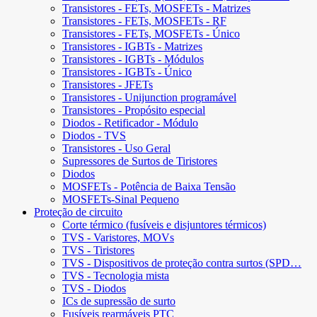
Transistores - FETs, MOSFETs - Matrizes
Transistores - FETs, MOSFETs - RF
Transistores - FETs, MOSFETs - Único
Transistores - IGBTs - Matrizes
Transistores - IGBTs - Módulos
Transistores - IGBTs - Único
Transistores - JFETs
Transistores - Unijunction programável
Transistores - Propósito especial
Diodos - Retificador - Módulo
Diodos - TVS
Transistores - Uso Geral
Supressores de Surtos de Tiristores
Diodos
MOSFETs - Potência de Baixa Tensão
MOSFETs-Sinal Pequeno
Proteção de circuito
Corte térmico (fusíveis e disjuntores térmicos)
TVS - Varistores, MOVs
TVS - Tiristores
TVS - Dispositivos de proteção contra surtos (SPD…
TVS - Tecnologia mista
TVS - Diodos
ICs de supressão de surto
Fusíveis rearmáveis ​​PTC