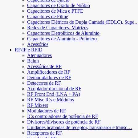
Capacitores de Óxido de Nióbio
Capacitores de Mica e PTFE
Capacitores de Filme
Capacitores Elétricos de Dupla Camada (EDLC), Supe
Redes de Capacitores, Matrizes
Capacitores Eletrolíticos de Alumínio
Capacitores de Alumínio - Polímero
Acessórios
RF/IF e RFID
Atenuadores
Balun
Acessórios de RF
Amplificadores de RF
Demoduladores de RF
Detectores de RF
Acoplador direcional de RF
RF Front End (LNA + PA)
RF Misc ICs e Módulos
RF Mixers
Moduladores de RF
ICs controladores de potência de RF
Divisores/divisores de potência de RF
Unidades acabadas de receptor, transmissor e transc…
Receptores de RF