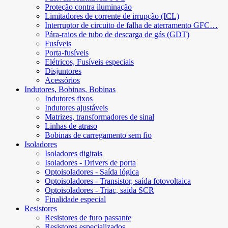
Proteção contra iluminação
Limitadores de corrente de irrupção (ICL)
Interruptor de circuito de falha de aterramento GFC…
Pára-raios de tubo de descarga de gás (GDT)
Fusíveis
Porta-fusíveis
Elétricos, Fusíveis especiais
Disjuntores
Acessórios
Indutores, Bobinas, Bobinas
Indutores fixos
Indutores ajustáveis
Matrizes, transformadores de sinal
Linhas de atraso
Bobinas de carregamento sem fio
Isoladores
Isoladores digitais
Isoladores - Drivers de porta
Optoisoladores - Saída lógica
Optoisoladores - Transistor, saída fotovoltaica
Optoisoladores - Triac, saída SCR
Finalidade especial
Resistores
Resistores de furo passante
Resistores especializados