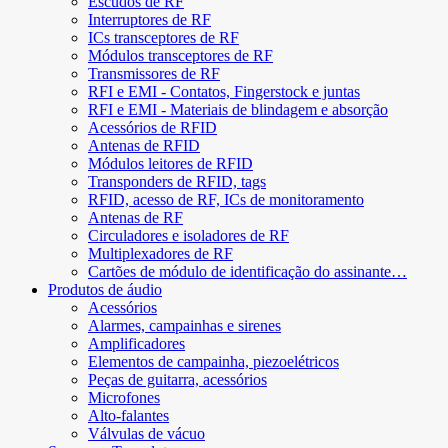
Escudos de RF
Interruptores de RF
ICs transceptores de RF
Módulos transceptores de RF
Transmissores de RF
RFI e EMI - Contatos, Fingerstock e juntas
RFI e EMI - Materiais de blindagem e absorção
Acessórios de RFID
Antenas de RFID
Módulos leitores de RFID
Transponders de RFID, tags
RFID, acesso de RF, ICs de monitoramento
Antenas de RF
Circuladores e isoladores de RF
Multiplexadores de RF
Cartões de módulo de identificação do assinante…
Produtos de áudio
Acessórios
Alarmes, campainhas e sirenes
Amplificadores
Elementos de campainha, piezoelétricos
Peças de guitarra, acessórios
Microfones
Alto-falantes
Válvulas de vácuo