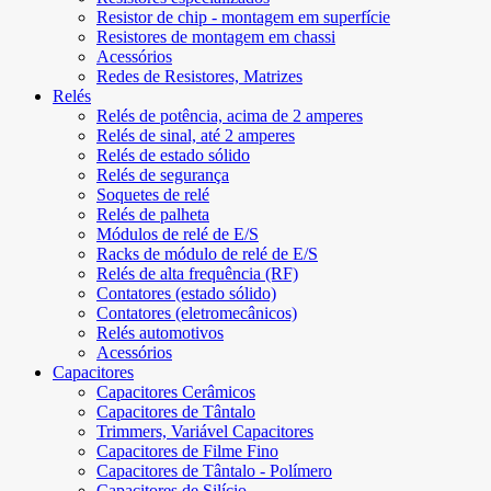
Resistor de chip - montagem em superfície
Resistores de montagem em chassi
Acessórios
Redes de Resistores, Matrizes
Relés
Relés de potência, acima de 2 amperes
Relés de sinal, até 2 amperes
Relés de estado sólido
Relés de segurança
Soquetes de relé
Relés de palheta
Módulos de relé de E/S
Racks de módulo de relé de E/S
Relés de alta frequência (RF)
Contatores (estado sólido)
Contatores (eletromecânicos)
Relés automotivos
Acessórios
Capacitores
Capacitores Cerâmicos
Capacitores de Tântalo
Trimmers, Variável Capacitores
Capacitores de Filme Fino
Capacitores de Tântalo - Polímero
Capacitores de Silício