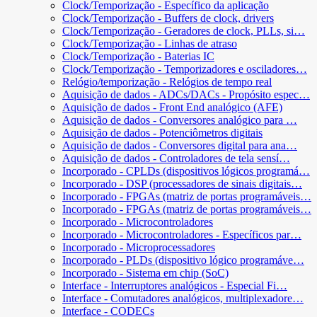
Clock/Temporização - Específico da aplicação
Clock/Temporização - Buffers de clock, drivers
Clock/Temporização - Geradores de clock, PLLs, si…
Clock/Temporização - Linhas de atraso
Clock/Temporização - Baterias IC
Clock/Temporização - Temporizadores e osciladores…
Relógio/temporização - Relógios de tempo real
Aquisição de dados - ADCs/DACs - Propósito espec…
Aquisição de dados - Front End analógico (AFE)
Aquisição de dados - Conversores analógico para …
Aquisição de dados - Potenciômetros digitais
Aquisição de dados - Conversores digital para ana…
Aquisição de dados - Controladores de tela sensí…
Incorporado - CPLDs (dispositivos lógicos programá…
Incorporado - DSP (processadores de sinais digitais…
Incorporado - FPGAs (matriz de portas programáveis…
Incorporado - FPGAs (matriz de portas programáveis…
Incorporado - Microcontroladores
Incorporado - Microcontroladores - Específicos par…
Incorporado - Microprocessadores
Incorporado - PLDs (dispositivo lógico programáve…
Incorporado - Sistema em chip (SoC)
Interface - Interruptores analógicos - Especial Fi…
Interface - Comutadores analógicos, multiplexadore…
Interface - CODECs