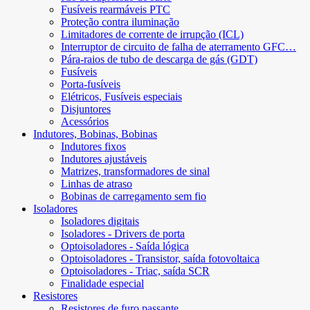
Fusíveis rearmáveis ​​PTC
Proteção contra iluminação
Limitadores de corrente de irrupção (ICL)
Interruptor de circuito de falha de aterramento GFC…
Pára-raios de tubo de descarga de gás (GDT)
Fusíveis
Porta-fusíveis
Elétricos, Fusíveis especiais
Disjuntores
Acessórios
Indutores, Bobinas, Bobinas
Indutores fixos
Indutores ajustáveis
Matrizes, transformadores de sinal
Linhas de atraso
Bobinas de carregamento sem fio
Isoladores
Isoladores digitais
Isoladores - Drivers de porta
Optoisoladores - Saída lógica
Optoisoladores - Transistor, saída fotovoltaica
Optoisoladores - Triac, saída SCR
Finalidade especial
Resistores
Resistores de furo passante