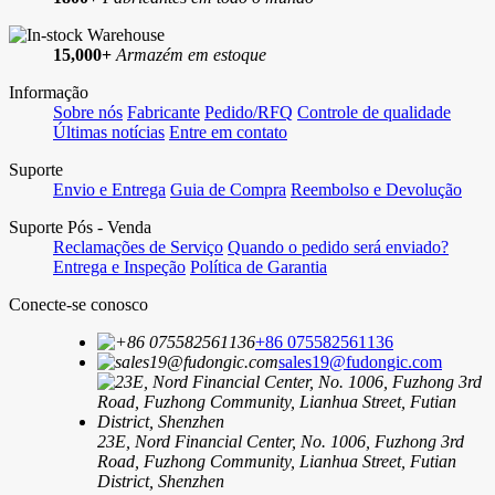
15,000+
Armazém em estoque
Informação
Sobre nós
Fabricante
Pedido/RFQ
Controle de qualidade
Últimas notícias
Entre em contato
Suporte
Envio e Entrega
Guia de Compra
Reembolso e Devolução
Suporte Pós - Venda
Reclamações de Serviço
Quando o pedido será enviado?
Entrega e Inspeção
Política de Garantia
Conecte-se conosco
+86 075582561136
sales19@fudongic.com
23E, Nord Financial Center, No. 1006, Fuzhong 3rd
Road, Fuzhong Community, Lianhua Street, Futian
District, Shenzhen