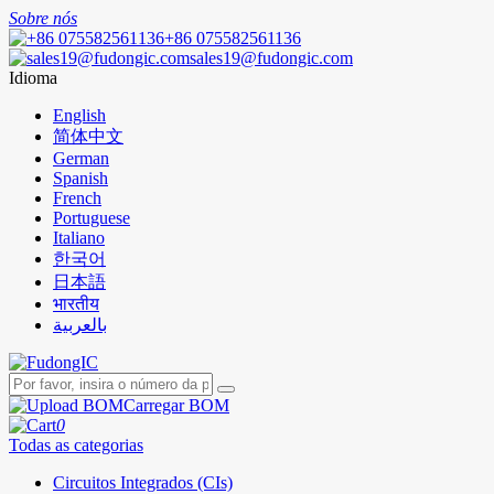
Sobre nós
+86 075582561136
sales19@fudongic.com
Idioma
English
简体中文
German
Spanish
French
Portuguese
Italiano
한국어
日本語
भारतीय
بالعربية
Carregar BOM
0
Todas as categorias
Circuitos Integrados (CIs)