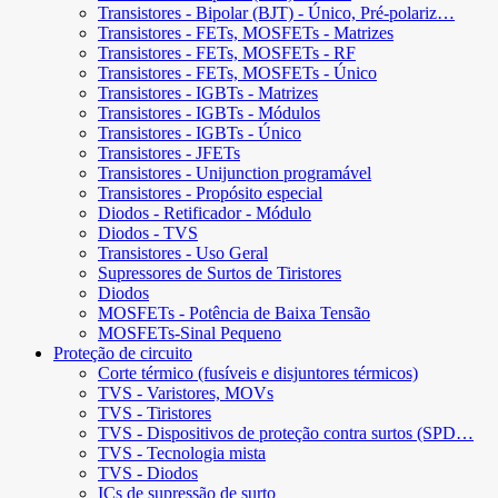
Transistores - Bipolar (BJT) - Único, Pré-polariz…
Transistores - FETs, MOSFETs - Matrizes
Transistores - FETs, MOSFETs - RF
Transistores - FETs, MOSFETs - Único
Transistores - IGBTs - Matrizes
Transistores - IGBTs - Módulos
Transistores - IGBTs - Único
Transistores - JFETs
Transistores - Unijunction programável
Transistores - Propósito especial
Diodos - Retificador - Módulo
Diodos - TVS
Transistores - Uso Geral
Supressores de Surtos de Tiristores
Diodos
MOSFETs - Potência de Baixa Tensão
MOSFETs-Sinal Pequeno
Proteção de circuito
Corte térmico (fusíveis e disjuntores térmicos)
TVS - Varistores, MOVs
TVS - Tiristores
TVS - Dispositivos de proteção contra surtos (SPD…
TVS - Tecnologia mista
TVS - Diodos
ICs de supressão de surto