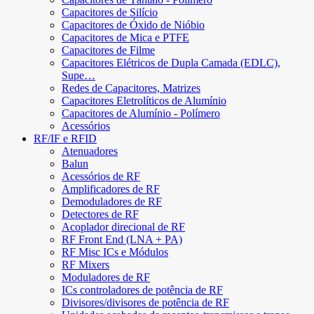
Capacitores de Silício
Capacitores de Óxido de Nióbio
Capacitores de Mica e PTFE
Capacitores de Filme
Capacitores Elétricos de Dupla Camada (EDLC),
Supe…
Redes de Capacitores, Matrizes
Capacitores Eletrolíticos de Alumínio
Capacitores de Alumínio - Polímero
Acessórios
RF/IF e RFID
Atenuadores
Balun
Acessórios de RF
Amplificadores de RF
Demoduladores de RF
Detectores de RF
Acoplador direcional de RF
RF Front End (LNA + PA)
RF Misc ICs e Módulos
RF Mixers
Moduladores de RF
ICs controladores de potência de RF
Divisores/divisores de potência de RF