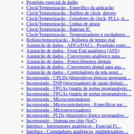
Propósito especial de áudio
Clock/Temporização - Específico da aplicação
Clock/Temporização - Buffers de clock, drivers
Clock/Temporização - Geradores de clock, PLLs, si…
Clock/Temporização - Linhas de atraso
Clock/Temporização - Baterias IC
Clock/Temporização - Temporizadores e osciladores…
Relógio/temporização - Relógios de tempo real
Aquisição de dados - ADCs/DACs - Propósito espec…
Aquisição de dados - Front End analógico (AFE)
Aquisição de dados - Conversores analógico para …
Aquisição de dados - Potenciômetros digitais
Aquisição de dados - Conversores digital para ana…
Aquisição de dados - Controladores de tela sensí…
Incorporado - CPLDs (dispositivos lógicos programá…
Incorporado - DSP (processadores de sinais digitais…
Incorporado - FPGAs (matriz de portas programáveis…
Incorporado - FPGAs (matriz de portas programáveis…
Incorporado - Microcontroladores
Incorporado - Microcontroladores - Específicos par…
Incorporado - Microprocessadores
Incorporado - PLDs (dispositivo lógico programáve…
Incorporado - Sistema em chip (SoC)
Interface - Interruptores analógicos - Especial Fi…
Interface - Comutadores analógicos, multiplexadore…