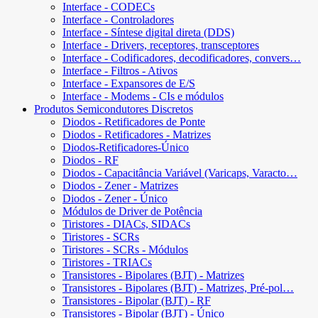
Interface - CODECs
Interface - Controladores
Interface - Síntese digital direta (DDS)
Interface - Drivers, receptores, transceptores
Interface - Codificadores, decodificadores, convers…
Interface - Filtros - Ativos
Interface - Expansores de E/S
Interface - Modems - CIs e módulos
Produtos Semicondutores Discretos
Diodos - Retificadores de Ponte
Diodos - Retificadores - Matrizes
Diodos-Retificadores-Único
Diodos - RF
Diodos - Capacitância Variável (Varicaps, Varacto…
Diodos - Zener - Matrizes
Diodos - Zener - Único
Módulos de Driver de Potência
Tiristores - DIACs, SIDACs
Tiristores - SCRs
Tiristores - SCRs - Módulos
Tiristores - TRIACs
Transistores - Bipolares (BJT) - Matrizes
Transistores - Bipolares (BJT) - Matrizes, Pré-pol…
Transistores - Bipolar (BJT) - RF
Transistores - Bipolar (BJT) - Único