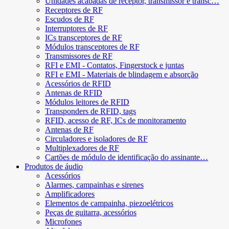
Unidades acabadas de receptor, transmissor e transc…
Receptores de RF
Escudos de RF
Interruptores de RF
ICs transceptores de RF
Módulos transceptores de RF
Transmissores de RF
RFI e EMI - Contatos, Fingerstock e juntas
RFI e EMI - Materiais de blindagem e absorção
Acessórios de RFID
Antenas de RFID
Módulos leitores de RFID
Transponders de RFID, tags
RFID, acesso de RF, ICs de monitoramento
Antenas de RF
Circuladores e isoladores de RF
Multiplexadores de RF
Cartões de módulo de identificação do assinante…
Produtos de áudio
Acessórios
Alarmes, campainhas e sirenes
Amplificadores
Elementos de campainha, piezoelétricos
Peças de guitarra, acessórios
Microfones