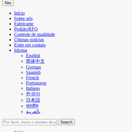
Nav
Início
Sobre nós
Fabricante
Pedido/RFQ
Controle de qualidade
Últimas notícias
Entre em contato
Idioma
English
简体中文
German
Spanish
French
Portuguese
Italiano
한국어
日本語
भारतीय
بالعربية
Search