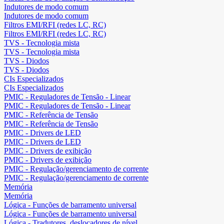
Indutores de modo comum
Indutores de modo comum
Filtros EMI/RFI (redes LC, RC)
Filtros EMI/RFI (redes LC, RC)
TVS - Tecnologia mista
TVS - Tecnologia mista
TVS - Diodos
TVS - Diodos
CIs Especializados
CIs Especializados
PMIC - Reguladores de Tensão - Linear
PMIC - Reguladores de Tensão - Linear
PMIC - Referência de Tensão
PMIC - Referência de Tensão
PMIC - Drivers de LED
PMIC - Drivers de LED
PMIC - Drivers de exibição
PMIC - Drivers de exibição
PMIC - Regulação/gerenciamento de corrente
PMIC - Regulação/gerenciamento de corrente
Memória
Memória
Lógica - Funções de barramento universal
Lógica - Funções de barramento universal
Lógica - Tradutores, deslocadores de nível