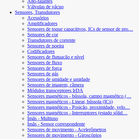
Alto-falantes
Válvulas de vácuo
Sensores, Transdutores
Acessórios
Amplificadores
Sensores de toque capacitivos, ICs de sensor de pro…
Sensores de cor
Transdutores de corrente
Sensores de poeira
Codificadores
Sensores de flutuação e nível
Sensores de fluxo
Sensores de força
Sensores de gás
Sensores de umidade e umidade
Sensores de imagem, câmera
Módulos transceptores IrDA
Sensores magnéticos - bússola, campo magnético (…
Sensores magnéticos - Linear, bússola (ICs)
Sensores magnéticos - Posição, proximidade, velo…
Sensores magnéticos - Interruptores (estado sólid…
Ímãs - Multiuso
Ímãs - Sensor correspondente
Sensores de movimento - Acelerômetros
Sensores de movimento - Giroscópios