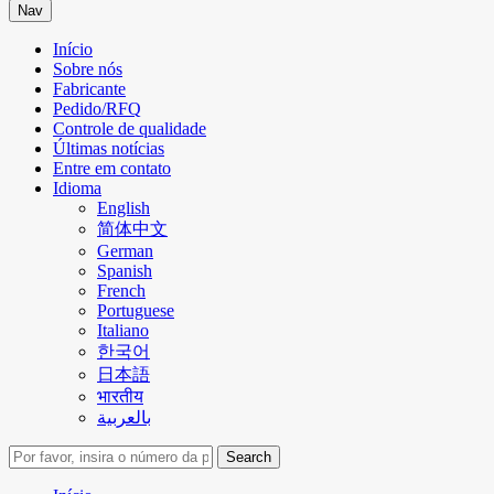
Nav
Início
Sobre nós
Fabricante
Pedido/RFQ
Controle de qualidade
Últimas notícias
Entre em contato
Idioma
English
简体中文
German
Spanish
French
Portuguese
Italiano
한국어
日本語
भारतीय
بالعربية
Search