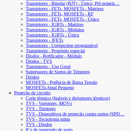
Transistores - Bipolar (BJT) - Único, Pré-polariz…
Transistores - FETs, MOSFETs - Matrizes
Transistores - FETs, MOSFETs - RF
Transistores - FETs, MOSFETs - Único
Transistores - IGBTs - Matrizes
Transistores - IGBTs - Módulos
Transistores - IGBTs - Único
Transistores - JFETs
Transistores - Unijunction programável
Transistores - Propósito especial
Diodos - Retificador - Módulo
Diodos - TVS
Transistores - Uso Geral
Supressores de Surtos de Tiristores
Diodos
MOSFETs - Potência de Baixa Tensão
MOSFETs-Sinal Pequeno
Proteção de circuito
Corte térmico (fusíveis e disjuntores térmicos)
TVS - Varistores, MOVs
TVS - Tiristores
TVS - Dispositivos de proteção contra surtos (SPD…
TVS - Tecnologia mista
TVS - Diodos
ICs de supressão de surto