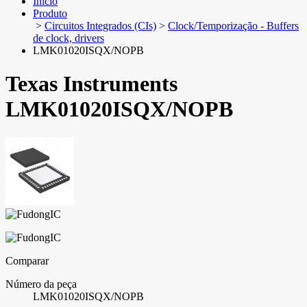
Início
Produto
>
Circuitos Integrados (CIs)
>
Clock/Temporização - Buffers
de clock, drivers
LMK01020ISQX/NOPB
Texas Instruments
LMK01020ISQX/NOPB
Comparar
Número da peça
LMK01020ISQX/NOPB