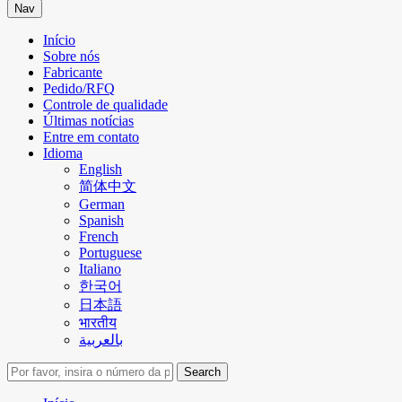
Nav
Início
Sobre nós
Fabricante
Pedido/RFQ
Controle de qualidade
Últimas notícias
Entre em contato
Idioma
English
简体中文
German
Spanish
French
Portuguese
Italiano
한국어
日本語
भारतीय
بالعربية
Search