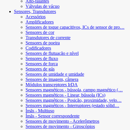
Alto-falantes
Válvulas de vácuo
Sensores, Transdutores
Acessórios
Amplificadores
Sensores de toque capacitivos, ICs de sensor de pro…
Sensores de cor
Transdutores de corrente
Sensores de poeira
Codificadores
Sensores de flutuação e nível
Sensores de fluxo
Sensores de força
Sensores de gás
Sensores de umidade e umidade
Sensores de imagem, câmera
Módulos transceptores IrDA
Sensores magnéticos - bússola, campo magnético (…
Sensores magnéticos - Linear, bússola (ICs)
Sensores magnéticos - Posição, proximidade, velo…
Sensores magnéticos - Interruptores (estado sólid…
Ímãs - Multiuso
Ímãs - Sensor correspondente
Sensores de movimento - Acelerômetros
Sensores de movimento - Giroscópios