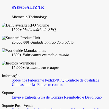
SN0305042RTHT
Texas Instruments
853S01AGILFT
Renesas Electronics America Inc