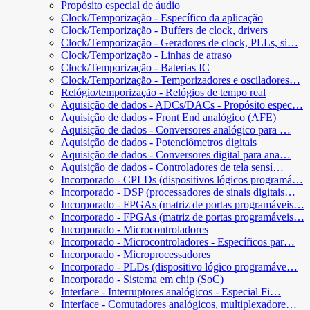
Propósito especial de áudio
Clock/Temporização - Específico da aplicação
Clock/Temporização - Buffers de clock, drivers
Clock/Temporização - Geradores de clock, PLLs, si…
Clock/Temporização - Linhas de atraso
Clock/Temporização - Baterias IC
Clock/Temporização - Temporizadores e osciladores…
Relógio/temporização - Relógios de tempo real
Aquisição de dados - ADCs/DACs - Propósito espec…
Aquisição de dados - Front End analógico (AFE)
Aquisição de dados - Conversores analógico para …
Aquisição de dados - Potenciômetros digitais
Aquisição de dados - Conversores digital para ana…
Aquisição de dados - Controladores de tela sensí…
Incorporado - CPLDs (dispositivos lógicos programá…
Incorporado - DSP (processadores de sinais digitais…
Incorporado - FPGAs (matriz de portas programáveis…
Incorporado - FPGAs (matriz de portas programáveis…
Incorporado - Microcontroladores
Incorporado - Microcontroladores - Específicos par…
Incorporado - Microprocessadores
Incorporado - PLDs (dispositivo lógico programáve…
Incorporado - Sistema em chip (SoC)
Interface - Interruptores analógicos - Especial Fi…
Interface - Comutadores analógicos, multiplexadore…