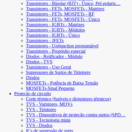
Transistores - Bipolar (BJT) - Único, Pré-polariz…
Transistores - FETs, MOSFETs - Matrizes
Transistores - FETs, MOSFETs - RF
Transistores - FETs, MOSFETs - Único
Transistores - IGBTs - Matrizes
Transistores - IGBTs - Módulos
Transistores - IGBTs - Único
Transistores - JFETs
Transistores - Unijunction programável
Transistores - Propósito especial
Diodos - Retificador - Módulo
Diodos - TVS
Transistores - Uso Geral
Supressores de Surtos de Tiristores
Diodos
MOSFETs - Potência de Baixa Tensão
MOSFETs-Sinal Pequeno
Proteção de circuito
Corte térmico (fusíveis e disjuntores térmicos)
TVS - Varistores, MOVs
TVS - Tiristores
TVS - Dispositivos de proteção contra surtos (SPD…
TVS - Tecnologia mista
TVS - Diodos
ICs de supressão de surto