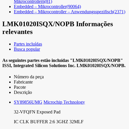
Mikrocontrollern
(81)
Embedded – Mikrocontroller
(90064)
Embedded – Mikrocontroller – Anwendungsspezifisch
(2371)
LMK01020ISQX/NOPB
Informações
relevantes
Partes incluídas
Busca popular
As seguintes partes estão incluídas
"LMK01020ISQX/NOPB"
ISSI, Integrated Silicon Solutions Inc.
LMK01020ISQX/NOPB.
Número da peça
Fabricante
Pacote
Descrição
SY89856UMG
Microchip Technology
32-VFQFN Exposed Pad
IC CLK BUFFER 2:6 3GHZ 32MLF