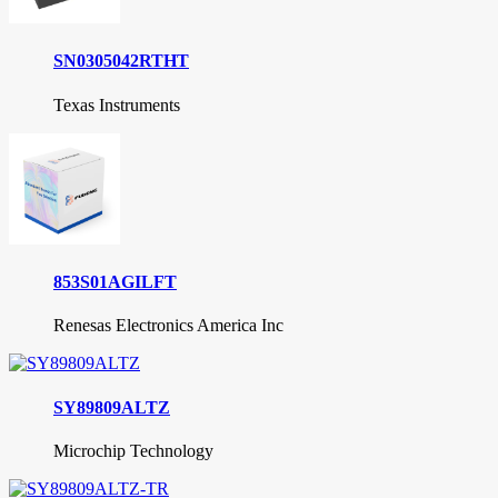
8T79S308NLGI/W
Renesas Electronics Corporation
8P34S1212NLGI8
Renesas Electronics America Inc