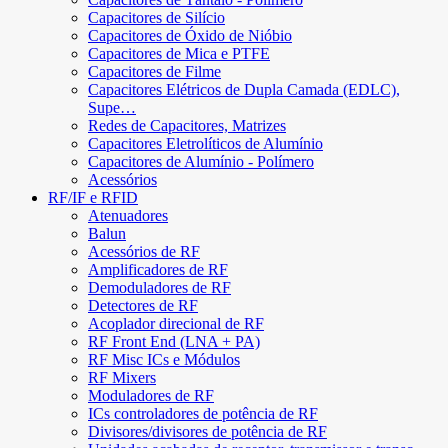
Capacitores de Silício
Capacitores de Óxido de Nióbio
Capacitores de Mica e PTFE
Capacitores de Filme
Capacitores Elétricos de Dupla Camada (EDLC),
Supe…
Redes de Capacitores, Matrizes
Capacitores Eletrolíticos de Alumínio
Capacitores de Alumínio - Polímero
Acessórios
RF/IF e RFID
Atenuadores
Balun
Acessórios de RF
Amplificadores de RF
Demoduladores de RF
Detectores de RF
Acoplador direcional de RF
RF Front End (LNA + PA)
RF Misc ICs e Módulos
RF Mixers
Moduladores de RF
ICs controladores de potência de RF
Divisores/divisores de potência de RF