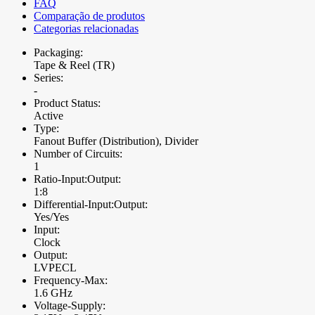
FAQ
Comparação de produtos
Categorias relacionadas
Packaging:
Tape & Reel (TR)
Series:
-
Product Status:
Active
Type:
Fanout Buffer (Distribution), Divider
Number of Circuits:
1
Ratio-Input:Output:
1:8
Differential-Input:Output:
Yes/Yes
Input:
Clock
Output:
LVPECL
Frequency-Max:
1.6 GHz
Voltage-Supply: