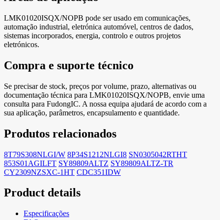
LMK01020ISQX/NOPB pode ser usado em comunicações,
automação industrial, eletrónica automóvel, centros de dados,
sistemas incorporados, energia, controlo e outros projetos
eletrónicos.
Compra e suporte técnico
Se precisar de stock, preços por volume, prazo, alternativas ou
documentação técnica para LMK01020ISQX/NOPB, envie uma
consulta para FudongIC. A nossa equipa ajudará de acordo com a
sua aplicação, parâmetros, encapsulamento e quantidade.
Produtos relacionados
8T79S308NLGI/W
8P34S1212NLGI8
SN0305042RTHT
853S01AGILFT
SY89809ALTZ
SY89809ALTZ-TR
CY2309NZSXC-1HT
CDC351IDW
Product details
Especificações