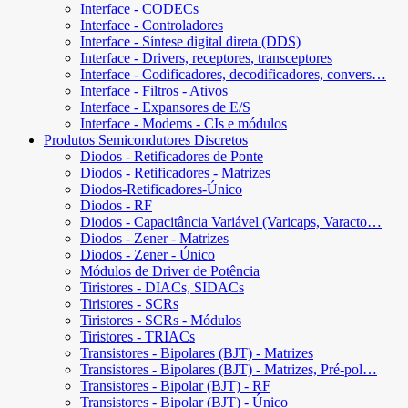
Interface - CODECs
Interface - Controladores
Interface - Síntese digital direta (DDS)
Interface - Drivers, receptores, transceptores
Interface - Codificadores, decodificadores, convers…
Interface - Filtros - Ativos
Interface - Expansores de E/S
Interface - Modems - CIs e módulos
Produtos Semicondutores Discretos
Diodos - Retificadores de Ponte
Diodos - Retificadores - Matrizes
Diodos-Retificadores-Único
Diodos - RF
Diodos - Capacitância Variável (Varicaps, Varacto…
Diodos - Zener - Matrizes
Diodos - Zener - Único
Módulos de Driver de Potência
Tiristores - DIACs, SIDACs
Tiristores - SCRs
Tiristores - SCRs - Módulos
Tiristores - TRIACs
Transistores - Bipolares (BJT) - Matrizes
Transistores - Bipolares (BJT) - Matrizes, Pré-pol…
Transistores - Bipolar (BJT) - RF
Transistores - Bipolar (BJT) - Único