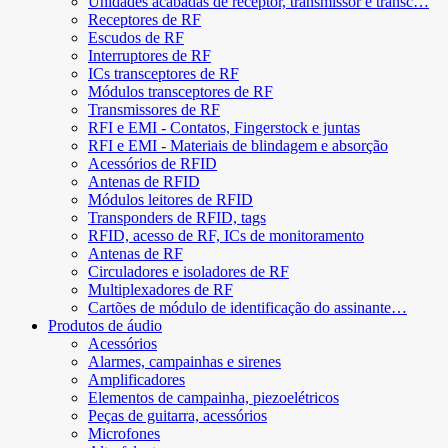
Unidades acabadas de receptor, transmissor e transc…
Receptores de RF
Escudos de RF
Interruptores de RF
ICs transceptores de RF
Módulos transceptores de RF
Transmissores de RF
RFI e EMI - Contatos, Fingerstock e juntas
RFI e EMI - Materiais de blindagem e absorção
Acessórios de RFID
Antenas de RFID
Módulos leitores de RFID
Transponders de RFID, tags
RFID, acesso de RF, ICs de monitoramento
Antenas de RF
Circuladores e isoladores de RF
Multiplexadores de RF
Cartões de módulo de identificação do assinante…
Produtos de áudio
Acessórios
Alarmes, campainhas e sirenes
Amplificadores
Elementos de campainha, piezoelétricos
Peças de guitarra, acessórios
Microfones