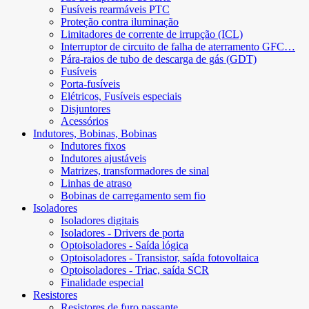
Fusíveis rearmáveis ​​PTC
Proteção contra iluminação
Limitadores de corrente de irrupção (ICL)
Interruptor de circuito de falha de aterramento GFC…
Pára-raios de tubo de descarga de gás (GDT)
Fusíveis
Porta-fusíveis
Elétricos, Fusíveis especiais
Disjuntores
Acessórios
Indutores, Bobinas, Bobinas
Indutores fixos
Indutores ajustáveis
Matrizes, transformadores de sinal
Linhas de atraso
Bobinas de carregamento sem fio
Isoladores
Isoladores digitais
Isoladores - Drivers de porta
Optoisoladores - Saída lógica
Optoisoladores - Transistor, saída fotovoltaica
Optoisoladores - Triac, saída SCR
Finalidade especial
Resistores
Resistores de furo passante