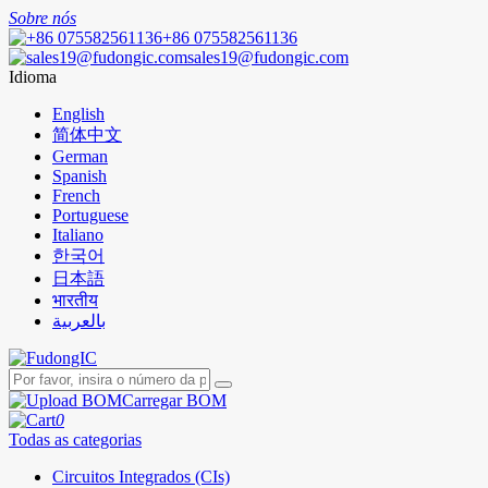
Sobre nós
+86 075582561136
sales19@fudongic.com
Idioma
English
简体中文
German
Spanish
French
Portuguese
Italiano
한국어
日本語
भारतीय
بالعربية
Carregar BOM
0
Todas as categorias
Circuitos Integrados (CIs)