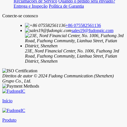
SY89809ALTZ
Microchip Technology
SY89809ALTZ-TR
Microchip Technology
1500+
Média diária de RFQ
20,000.000
Unidade padrão do produto
1800+
Fabricantes em todo o mundo
15,000+
Armazém em estoque
Informação
Sobre nós
Fabricante
Pedido/RFQ
Controle de qualidade
Últimas notícias
Entre em contato