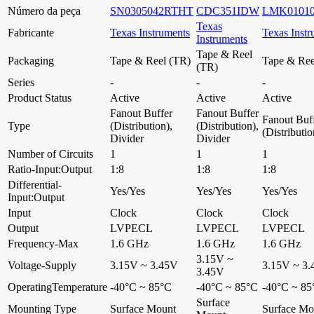
Número da peça
SN0305042RTHT
CDC351IDW
LMK0101
Texas
Fabricante
Texas Instruments
Texas Instr
Instruments
Tape & Reel
Packaging
Tape & Reel (TR)
Tape & Ree
(TR)
Series
-
-
-
Product Status
Active
Active
Active
Fanout Buffer
Fanout Buffer
Fanout Buf
Type
(Distribution),
(Distribution),
(Distributio
Divider
Divider
Number of Circuits
1
1
1
Ratio-Input:Output
1:8
1:8
1:8
Differential-
Yes/Yes
Yes/Yes
Yes/Yes
Input:Output
Input
Clock
Clock
Clock
Output
LVPECL
LVPECL
LVPECL
Frequency-Max
1.6 GHz
1.6 GHz
1.6 GHz
3.15V ~
Voltage-Supply
3.15V ~ 3.45V
3.15V ~ 3
3.45V
OperatingTemperature
-40°C ~ 85°C
-40°C ~ 85°C
-40°C ~ 85
Surface
Mounting Type
Surface Mount
Surface Mo