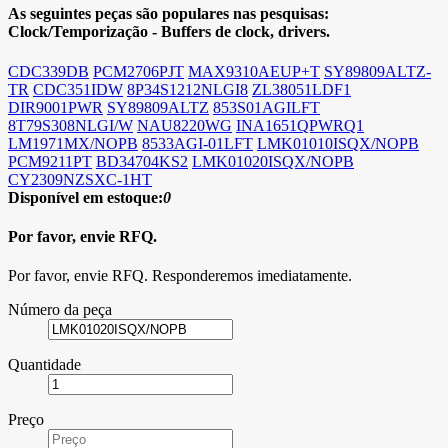
As seguintes peças são populares nas pesquisas:
Clock/Temporização - Buffers de clock, drivers.
CDC339DB
PCM2706PJT
MAX9310AEUP+T
SY89809ALTZ-
TR
CDC351IDW
8P34S1212NLGI8
ZL38051LDF1
DIR9001PWR
SY89809ALTZ
853S01AGILFT
8T79S308NLGI/W
NAU8220WG
INA1651QPWRQ1
LM1971MX/NOPB
8533AGI-01LFT
LMK01010ISQX/NOPB
PCM9211PT
BD34704KS2
LMK01020ISQX/NOPB
CY2309NZSXC-1HT
Disponível em estoque:
0
Por favor, envie RFQ.
Por favor, envie RFQ. Responderemos imediatamente.
Número da peça
Quantidade
Preço