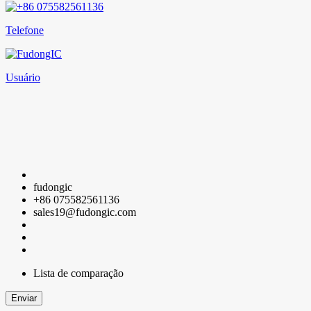
Suporte
Envio e Entrega
Guia de Compra
Reembolso e Devolução
Suporte Pós - Venda
Reclamações de Serviço
Quando o pedido será enviado?
Entrega e Inspeção
Política de Garantia
Conecte-se conosco
+86 075582561136
sales19@fudongic.com
23E, Nord Financial Center, No. 1006, Fuzhong 3rd
Road, Fuzhong Community, Lianhua Street, Futian
District, Shenzhen
Direitos de autor © 2024 Fudong Communication (Shenzhen)
Grupo Co., Ltd.