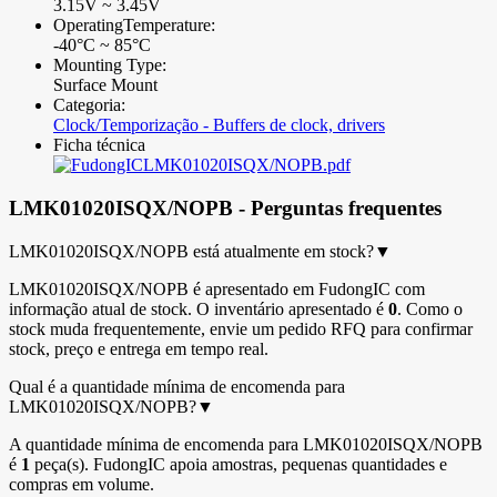
3.15V ~ 3.45V
OperatingTemperature:
-40°C ~ 85°C
Mounting Type:
Surface Mount
Categoria:
Clock/Temporização - Buffers de clock, drivers
Ficha técnica
LMK01020ISQX/NOPB.pdf
LMK01020ISQX/NOPB - Perguntas frequentes
LMK01020ISQX/NOPB está atualmente em stock?
▼
LMK01020ISQX/NOPB é apresentado em FudongIC com
informação atual de stock. O inventário apresentado é
0
. Como o
stock muda frequentemente, envie um pedido RFQ para confirmar
stock, preço e entrega em tempo real.
Qual é a quantidade mínima de encomenda para
LMK01020ISQX/NOPB?
▼
A quantidade mínima de encomenda para LMK01020ISQX/NOPB
é
1
peça(s). FudongIC apoia amostras, pequenas quantidades e
compras em volume.