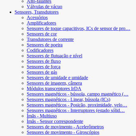
Alto-falantes
Válvulas de vácuo
Sensores, Transdutores
Acessórios
Amplificadores
Sensores de toque capacitivos, ICs de sensor de pro…
Sensores de cor
Transdutores de corrente
Sensores de poeira
Codificadores
Sensores de flutuação e nível
Sensores de fluxo
Sensores de força
Sensores de gás
Sensores de umidade e umidade
Sensores de imagem, câmera
Módulos transceptores IrDA
Sensores magnéticos - bússola, campo magnético (…
Sensores magnéticos - Linear, bússola (ICs)
Sensores magnéticos - Posição, proximidade, velo…
Sensores magnéticos - Interruptores (estado sólid…
Ímãs - Multiuso
Ímãs - Sensor correspondente
Sensores de movimento - Acelerômetros
Sensores de movimento - Giroscópios