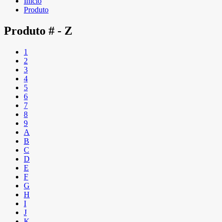
Início
Produto
Produto
# - Z
1
2
3
4
5
6
7
8
9
A
B
C
D
E
F
G
H
I
J
K