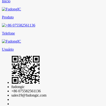
Início
Produto
Telefone
Usuário
fudongic
+86 075582561136
sales19@fudongic.com