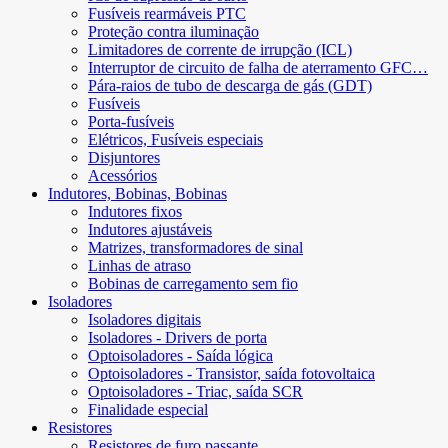
Fusíveis rearmáveis ​​PTC
Proteção contra iluminação
Limitadores de corrente de irrupção (ICL)
Interruptor de circuito de falha de aterramento GFC…
Pára-raios de tubo de descarga de gás (GDT)
Fusíveis
Porta-fusíveis
Elétricos, Fusíveis especiais
Disjuntores
Acessórios
Indutores, Bobinas, Bobinas
Indutores fixos
Indutores ajustáveis
Matrizes, transformadores de sinal
Linhas de atraso
Bobinas de carregamento sem fio
Isoladores
Isoladores digitais
Isoladores - Drivers de porta
Optoisoladores - Saída lógica
Optoisoladores - Transistor, saída fotovoltaica
Optoisoladores - Triac, saída SCR
Finalidade especial
Resistores
Resistores de furo passante