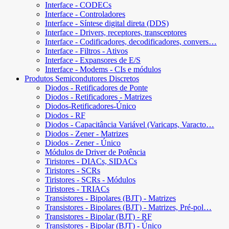
Interface - CODECs
Interface - Controladores
Interface - Síntese digital direta (DDS)
Interface - Drivers, receptores, transceptores
Interface - Codificadores, decodificadores, convers…
Interface - Filtros - Ativos
Interface - Expansores de E/S
Interface - Modems - CIs e módulos
Produtos Semicondutores Discretos
Diodos - Retificadores de Ponte
Diodos - Retificadores - Matrizes
Diodos-Retificadores-Único
Diodos - RF
Diodos - Capacitância Variável (Varicaps, Varacto…
Diodos - Zener - Matrizes
Diodos - Zener - Único
Módulos de Driver de Potência
Tiristores - DIACs, SIDACs
Tiristores - SCRs
Tiristores - SCRs - Módulos
Tiristores - TRIACs
Transistores - Bipolares (BJT) - Matrizes
Transistores - Bipolares (BJT) - Matrizes, Pré-pol…
Transistores - Bipolar (BJT) - RF
Transistores - Bipolar (BJT) - Único