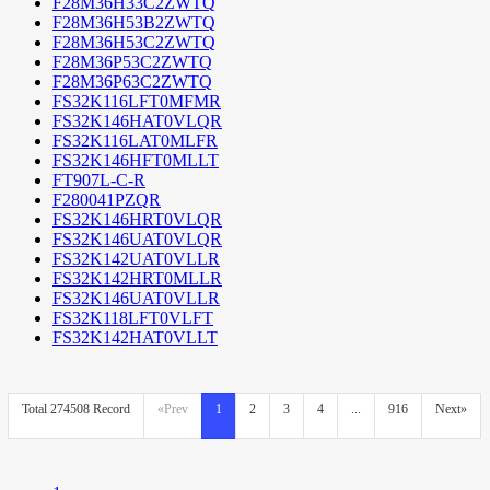
F28M36H33C2ZWTQ
F28M36H53B2ZWTQ
F28M36H53C2ZWTQ
F28M36P53C2ZWTQ
F28M36P63C2ZWTQ
FS32K116LFT0MFMR
FS32K146HAT0VLQR
FS32K116LAT0MLFR
FS32K146HFT0MLLT
FT907L-C-R
F280041PZQR
FS32K146HRT0VLQR
FS32K146UAT0VLQR
FS32K142UAT0VLLR
FS32K142HRT0MLLR
FS32K146UAT0VLLR
FS32K118LFT0VLFT
FS32K142HAT0VLLT
Total 274508 Record
«Prev
1
2
3
4
...
916
Next»