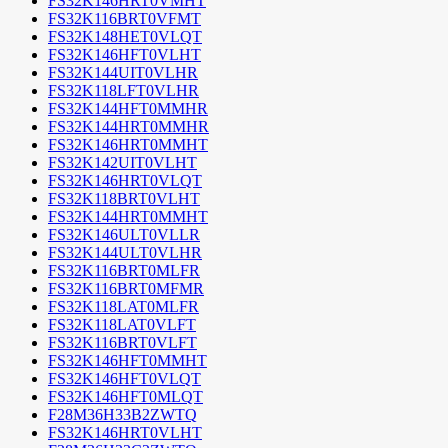
FS32K146HRT0VMHT
FS32K116BRT0VFMT
FS32K148HET0VLQT
FS32K146HFT0VLHT
FS32K144UIT0VLHR
FS32K118LFT0VLHR
FS32K144HFT0MMHR
FS32K144HRT0MMHR
FS32K146HRT0MMHT
FS32K142UIT0VLHT
FS32K146HRT0VLQT
FS32K118BRT0VLHT
FS32K144HRT0MMHT
FS32K146ULT0VLLR
FS32K144ULT0VLHR
FS32K116BRT0MLFR
FS32K116BRT0MFMR
FS32K118LAT0MLFR
FS32K118LAT0VLFT
FS32K116BRT0VLFT
FS32K146HFT0MMHT
FS32K146HFT0VLQT
FS32K146HFT0MLQT
F28M36H33B2ZWTQ
FS32K146HRT0VLHT