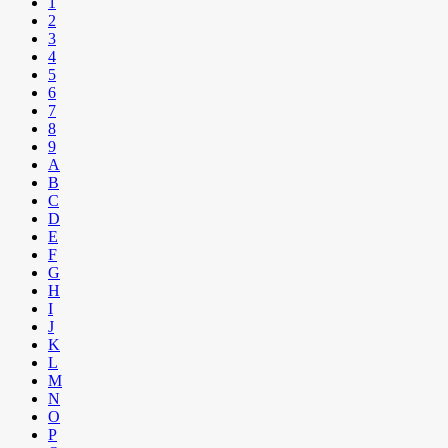
1
2
3
4
5
6
7
8
9
A
B
C
D
E
F
G
H
I
J
K
L
M
N
O
P