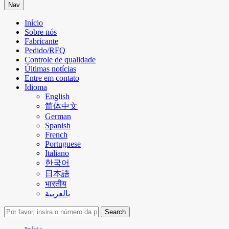
Nav
Início
Sobre nós
Fabricante
Pedido/RFQ
Controle de qualidade
Últimas notícias
Entre em contato
Idioma
English
简体中文
German
Spanish
French
Portuguese
Italiano
한국어
日本語
भारतीय
بالعربية
Search