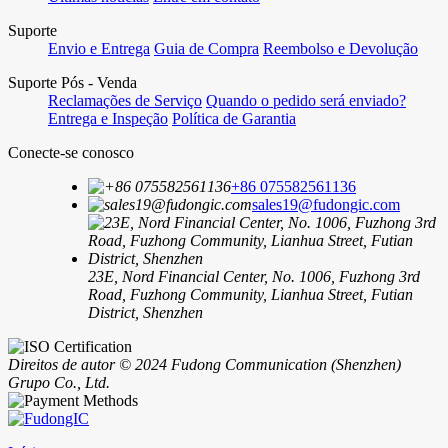
Suporte
Envio e Entrega
Guia de Compra
Reembolso e Devolução
Suporte Pós - Venda
Reclamações de Serviço
Quando o pedido será enviado?
Entrega e Inspeção
Política de Garantia
Conecte-se conosco
+86 075582561136
sales19@fudongic.com
23E, Nord Financial Center, No. 1006, Fuzhong 3rd
Road, Fuzhong Community, Lianhua Street, Futian
District, Shenzhen
Direitos de autor © 2024 Fudong Communication (Shenzhen)
Grupo Co., Ltd.