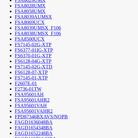
FSA8029UMX
FSA8028UMX
FSA8058UMX
FSA8039AUMSX
FSA8069UCX
FSA8039UMSX_F106
FSA8038UMSX_F106
FSA8500UCX
FS7145-02G-XTP
FS6377-01IG-XTP
FS6370-01G-XTP
FS6128-04G-XTP
FS7145-02G-XTD
FS6128-07-XTP
FS7145-01-XTP
F2607E-01
F2736-01TW
FSA95601AH
FSA95601AHR2
FSA95601VAH
FSA95601VAHR2
FPD87346BXAVS/NOPB
FAGD1636048BA
FAGD1654348BA
FAGD1652248BA