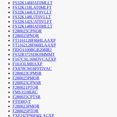
FS32K146HAT0MLLT
FS32K118LAT0MLFT
FS32K144ULT0VLLT
FS32K148UJT0VLLT
FS32K142UAT0VLFT
FS32K148HAT0MLLT
F280025CPNQR
F280025PNQR
FT1161128F66HLAAXP
FT1162128F66HLAAXP
FIDO1100BGB208IR1
FS32R372SDK0MMMT
F167CSL16M3VCAZXP
F161OLMHAXP
FX878CM16FFI5VAC
F280023CPMSR
F280025PMQR
F280025CPNSR
F280021PTQR
FMS3110KRC
F280025CPTSR
FT930Q-T
F280023PMQR
F280025PTQR
FXE167F96F66LACXP