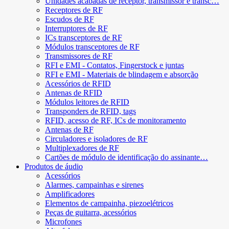
Unidades acabadas de receptor, transmissor e transc…
Receptores de RF
Escudos de RF
Interruptores de RF
ICs transceptores de RF
Módulos transceptores de RF
Transmissores de RF
RFI e EMI - Contatos, Fingerstock e juntas
RFI e EMI - Materiais de blindagem e absorção
Acessórios de RFID
Antenas de RFID
Módulos leitores de RFID
Transponders de RFID, tags
RFID, acesso de RF, ICs de monitoramento
Antenas de RF
Circuladores e isoladores de RF
Multiplexadores de RF
Cartões de módulo de identificação do assinante…
Produtos de áudio
Acessórios
Alarmes, campainhas e sirenes
Amplificadores
Elementos de campainha, piezoelétricos
Peças de guitarra, acessórios
Microfones