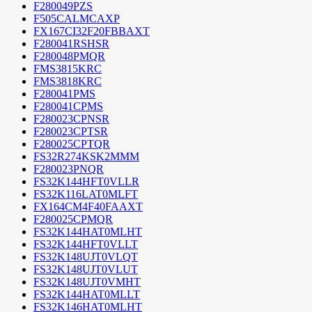
F280049PZS
F505CALMCAXP
FX167CI32F20FBBAXT
F280041RSHSR
F280048PMQR
FMS3815KRC
FMS3818KRC
F280041PMS
F280041CPMS
F280023CPNSR
F280023CPTSR
F280025CPTQR
FS32R274KSK2MMM
F280023PNQR
FS32K144HFT0VLLR
FS32K116LAT0MLFT
FX164CM4F40FAAXT
F280025CPMQR
FS32K144HAT0MLHT
FS32K144HFT0VLLT
FS32K148UJT0VLQT
FS32K148UJT0VLUT
FS32K148UJT0VMHT
FS32K144HAT0MLLT
FS32K146HAT0MLHT