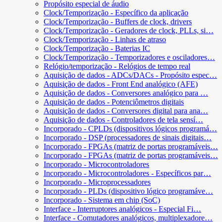
Propósito especial de áudio
Clock/Temporização - Específico da aplicação
Clock/Temporização - Buffers de clock, drivers
Clock/Temporização - Geradores de clock, PLLs, si…
Clock/Temporização - Linhas de atraso
Clock/Temporização - Baterias IC
Clock/Temporização - Temporizadores e osciladores…
Relógio/temporização - Relógios de tempo real
Aquisição de dados - ADCs/DACs - Propósito espec…
Aquisição de dados - Front End analógico (AFE)
Aquisição de dados - Conversores analógico para …
Aquisição de dados - Potenciômetros digitais
Aquisição de dados - Conversores digital para ana…
Aquisição de dados - Controladores de tela sensí…
Incorporado - CPLDs (dispositivos lógicos programá…
Incorporado - DSP (processadores de sinais digitais…
Incorporado - FPGAs (matriz de portas programáveis…
Incorporado - FPGAs (matriz de portas programáveis…
Incorporado - Microcontroladores
Incorporado - Microcontroladores - Específicos par…
Incorporado - Microprocessadores
Incorporado - PLDs (dispositivo lógico programáve…
Incorporado - Sistema em chip (SoC)
Interface - Interruptores analógicos - Especial Fi…
Interface - Comutadores analógicos, multiplexadore…