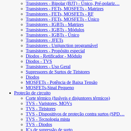
Transistores - Bipolar (BJT) - Único, Pré-polariz…
Transistores - FETs, MOSFETs - Matrizes
Transistores - FETs, MOSFETs - RF
Transistores - FETs, MOSFETs - Único
Transistores - IGBTs - Matrizes
Transistores - IGBTs - Módulos
Transistores - IGBTs - Único
Transistores - JFETs
Transistores - Unijunction programável
Transistores - Propósito especial
Diodos - Retificador - Módulo
Diodos - TVS
Transistores - Uso Geral
Supressores de Surtos de Tiristores
Diodos
MOSFETs - Potência de Baixa Tensão
MOSFETs-Sinal Pequeno
Proteção de circuito
Corte térmico (fusíveis e disjuntores térmicos)
TVS - Varistores, MOVs
TVS - Tiristores
TVS - Dispositivos de proteção contra surtos (SPD…
TVS - Tecnologia mista
TVS - Diodos
ICs de supressão de surto