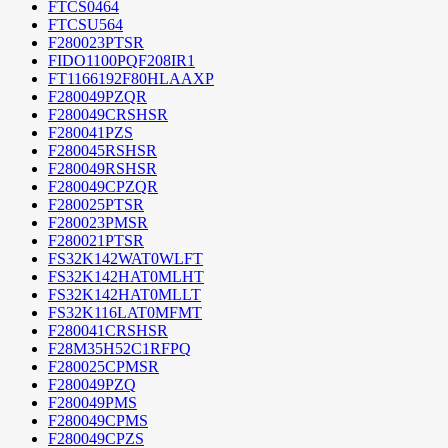
FTCS0464
FTCSU564
F280023PTSR
FIDO1100PQF208IR1
FT1166192F80HLAAXP
F280049PZQR
F280049CRSHSR
F280041PZS
F280045RSHSR
F280049RSHSR
F280049CPZQR
F280025PTSR
F280023PMSR
F280021PTSR
FS32K142WAT0WLFT
FS32K142HAT0MLHT
FS32K142HAT0MLLT
FS32K116LAT0MFMT
F280041CRSHSR
F28M35H52C1RFPQ
F280025CPMSR
F280049PZQ
F280049PMS
F280049CPMS
F280049CPZS