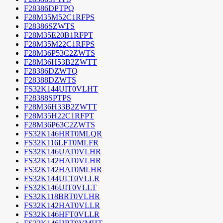
F28386DPTPQ
F28M35M52C1RFPS
F28386SZWTS
F28M35E20B1RFPT
F28M35M22C1RFPS
F28M36P53C2ZWTS
F28M36H53B2ZWTT
F28386DZWTQ
F28388DZWTS
FS32K144UIT0VLHT
F28388SPTPS
F28M36H33B2ZWTT
F28M35H22C1RFPT
F28M36P63C2ZWTS
FS32K146HRT0MLQR
FS32K116LFT0MLFR
FS32K146UAT0VLHR
FS32K142HAT0VLHR
FS32K142HAT0MLHR
FS32K144ULT0VLLR
FS32K146UIT0VLLT
FS32K118BRT0VLHR
FS32K142HAT0VLLR
FS32K146HFT0VLLR