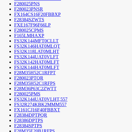
F280025PNS
F280023PNSR
FX164CS16F20FBBXP
F28384SZWTS
FXE167F96F66LP
F280025CPMS
F165LMHAXP
FS32K144MFT0CLLT
FS32K146HAT0MLQT
FS32K118LAT0MLHT
FS32K144UAT0VLFT
FS32K142HAT0MLFT
FS32K144HAT0MLFT
F28M35H52C1RFPT
F280023PTQR
F28M35H52C1RFPS
F28M36P63C2ZWTT
F280025PMS
FS32K144UAT0VLHT,557
FS32R274KBK2MMM557
FX161CJ16F40FBBXT
F28384DPTPQR
F28386DPTPS
F28384SPTPS
F28M35E20B1RFPS