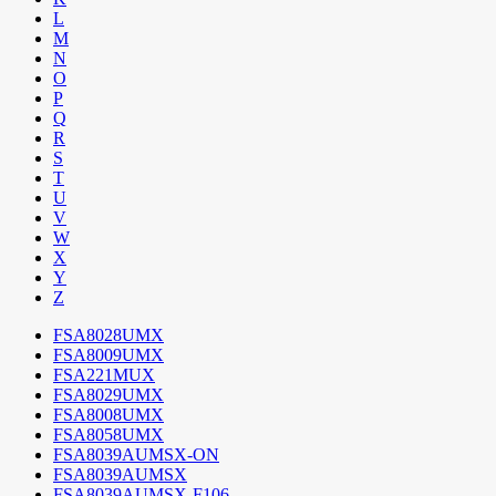
L
M
N
O
P
Q
R
S
T
U
V
W
X
Y
Z
FSA8028UMX
FSA8009UMX
FSA221MUX
FSA8029UMX
FSA8008UMX
FSA8058UMX
FSA8039AUMSX-ON
FSA8039AUMSX
FSA8039AUMSX-F106