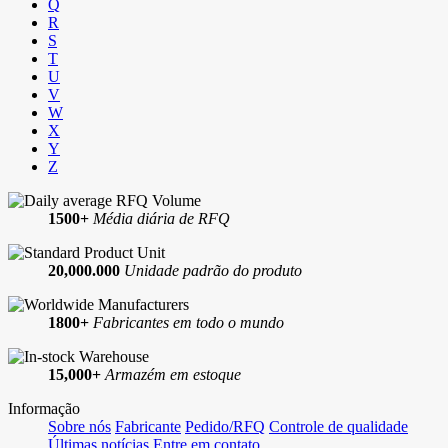
Q
R
S
T
U
V
W
X
Y
Z
1500+
Média diária de RFQ
20,000.000
Unidade padrão do produto
1800+
Fabricantes em todo o mundo
15,000+
Armazém em estoque
Informação
Sobre nós
Fabricante
Pedido/RFQ
Controle de qualidade
Últimas notícias
Entre em contato