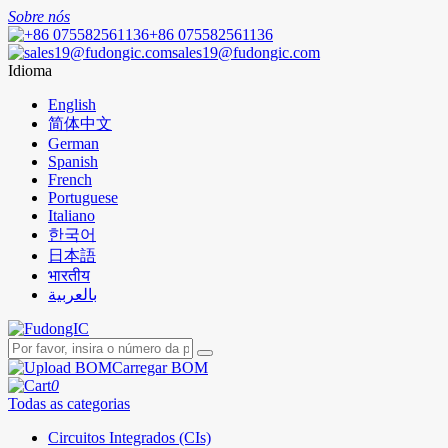
Sobre nós
+86 075582561136
sales19@fudongic.com
Idioma
English
简体中文
German
Spanish
French
Portuguese
Italiano
한국어
日本語
भारतीय
بالعربية
Carregar BOM
0
Todas as categorias
Circuitos Integrados (CIs)