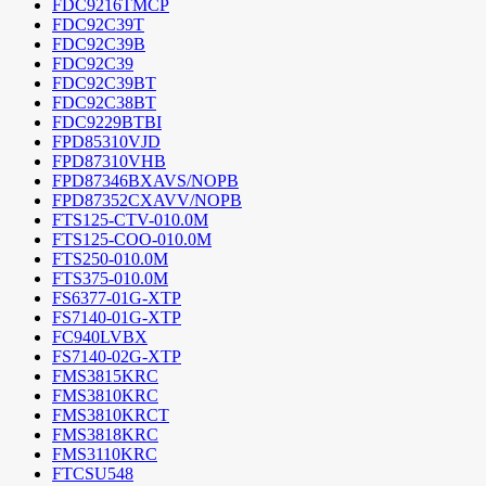
FDC9216TMCP
FDC92C39T
FDC92C39B
FDC92C39
FDC92C39BT
FDC92C38BT
FDC9229BTBI
FPD85310VJD
FPD87310VHB
FPD87346BXAVS/NOPB
FPD87352CXAVV/NOPB
FTS125-CTV-010.0M
FTS125-COO-010.0M
FTS250-010.0M
FTS375-010.0M
FS6377-01G-XTP
FS7140-01G-XTP
FC940LVBX
FS7140-02G-XTP
FMS3815KRC
FMS3810KRC
FMS3810KRCT
FMS3818KRC
FMS3110KRC
FTCSU548