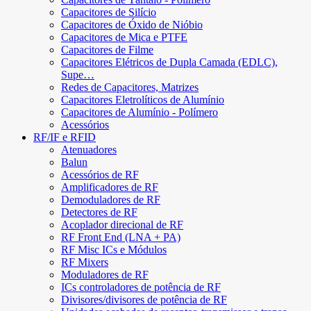
Capacitores de Silício
Capacitores de Óxido de Nióbio
Capacitores de Mica e PTFE
Capacitores de Filme
Capacitores Elétricos de Dupla Camada (EDLC),
Supe…
Redes de Capacitores, Matrizes
Capacitores Eletrolíticos de Alumínio
Capacitores de Alumínio - Polímero
Acessórios
RF/IF e RFID
Atenuadores
Balun
Acessórios de RF
Amplificadores de RF
Demoduladores de RF
Detectores de RF
Acoplador direcional de RF
RF Front End (LNA + PA)
RF Misc ICs e Módulos
RF Mixers
Moduladores de RF
ICs controladores de potência de RF
Divisores/divisores de potência de RF