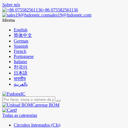
Sobre nós
+86 075582561136
sales19@fudongic.com
Idioma
English
简体中文
German
Spanish
French
Portuguese
Italiano
한국어
日本語
भारतीय
بالعربية
Carregar BOM
0
Todas as categorias
Circuitos Integrados (CIs)