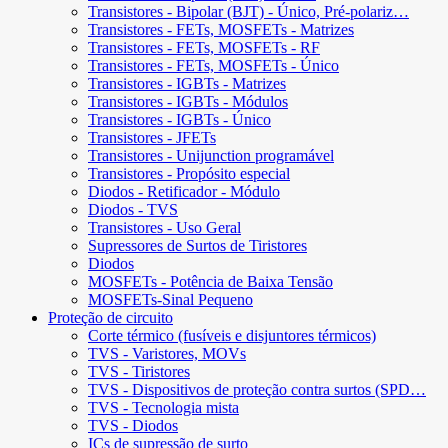
Transistores - Bipolar (BJT) - Único, Pré-polariz…
Transistores - FETs, MOSFETs - Matrizes
Transistores - FETs, MOSFETs - RF
Transistores - FETs, MOSFETs - Único
Transistores - IGBTs - Matrizes
Transistores - IGBTs - Módulos
Transistores - IGBTs - Único
Transistores - JFETs
Transistores - Unijunction programável
Transistores - Propósito especial
Diodos - Retificador - Módulo
Diodos - TVS
Transistores - Uso Geral
Supressores de Surtos de Tiristores
Diodos
MOSFETs - Potência de Baixa Tensão
MOSFETs-Sinal Pequeno
Proteção de circuito
Corte térmico (fusíveis e disjuntores térmicos)
TVS - Varistores, MOVs
TVS - Tiristores
TVS - Dispositivos de proteção contra surtos (SPD…
TVS - Tecnologia mista
TVS - Diodos
ICs de supressão de surto