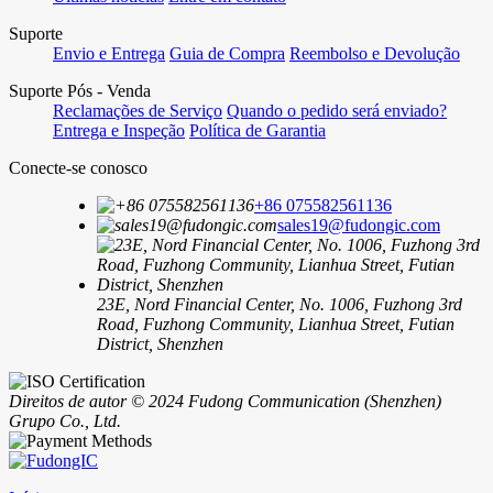
Suporte
Envio e Entrega
Guia de Compra
Reembolso e Devolução
Suporte Pós - Venda
Reclamações de Serviço
Quando o pedido será enviado?
Entrega e Inspeção
Política de Garantia
Conecte-se conosco
+86 075582561136
sales19@fudongic.com
23E, Nord Financial Center, No. 1006, Fuzhong 3rd
Road, Fuzhong Community, Lianhua Street, Futian
District, Shenzhen
Direitos de autor © 2024 Fudong Communication (Shenzhen)
Grupo Co., Ltd.