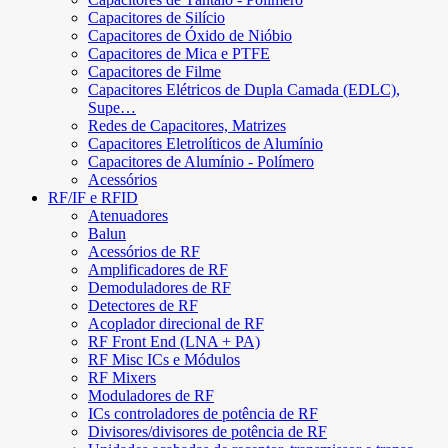
Capacitores de Silício
Capacitores de Óxido de Nióbio
Capacitores de Mica e PTFE
Capacitores de Filme
Capacitores Elétricos de Dupla Camada (EDLC),
Supe…
Redes de Capacitores, Matrizes
Capacitores Eletrolíticos de Alumínio
Capacitores de Alumínio - Polímero
Acessórios
RF/IF e RFID
Atenuadores
Balun
Acessórios de RF
Amplificadores de RF
Demoduladores de RF
Detectores de RF
Acoplador direcional de RF
RF Front End (LNA + PA)
RF Misc ICs e Módulos
RF Mixers
Moduladores de RF
ICs controladores de potência de RF
Divisores/divisores de potência de RF