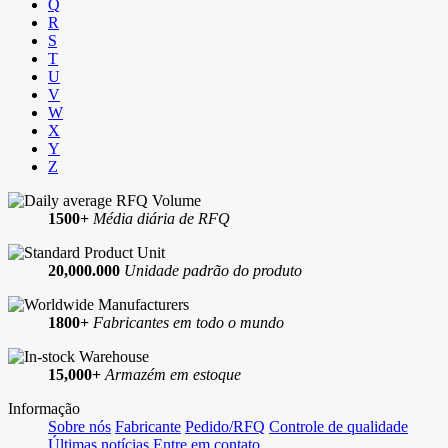
Q
R
S
T
U
V
W
X
Y
Z
1500+
Média diária de RFQ
20,000.000
Unidade padrão do produto
1800+
Fabricantes em todo o mundo
15,000+
Armazém em estoque
Informação
Sobre nós
Fabricante
Pedido/RFQ
Controle de qualidade
Últimas notícias
Entre em contato