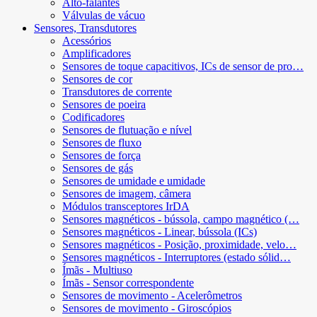
Alto-falantes
Válvulas de vácuo
Sensores, Transdutores
Acessórios
Amplificadores
Sensores de toque capacitivos, ICs de sensor de pro…
Sensores de cor
Transdutores de corrente
Sensores de poeira
Codificadores
Sensores de flutuação e nível
Sensores de fluxo
Sensores de força
Sensores de gás
Sensores de umidade e umidade
Sensores de imagem, câmera
Módulos transceptores IrDA
Sensores magnéticos - bússola, campo magnético (…
Sensores magnéticos - Linear, bússola (ICs)
Sensores magnéticos - Posição, proximidade, velo…
Sensores magnéticos - Interruptores (estado sólid…
Ímãs - Multiuso
Ímãs - Sensor correspondente
Sensores de movimento - Acelerômetros
Sensores de movimento - Giroscópios