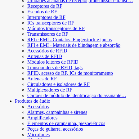
Unidades acabadas de receptor, transmissor e transc…
Receptores de RF
Escudos de RF
Interruptores de RF
ICs transceptores de RF
Módulos transceptores de RF
Transmissores de RF
RFI e EMI - Contatos, Fingerstock e juntas
RFI e EMI - Materiais de blindagem e absorção
Acessórios de RFID
Antenas de RFID
Módulos leitores de RFID
Transponders de RFID, tags
RFID, acesso de RF, ICs de monitoramento
Antenas de RF
Circuladores e isoladores de RF
Multiplexadores de RF
Cartões de módulo de identificação do assinante…
Produtos de áudio
Acessórios
Alarmes, campainhas e sirenes
Amplificadores
Elementos de campainha, piezoelétricos
Peças de guitarra, acessórios
Microfones