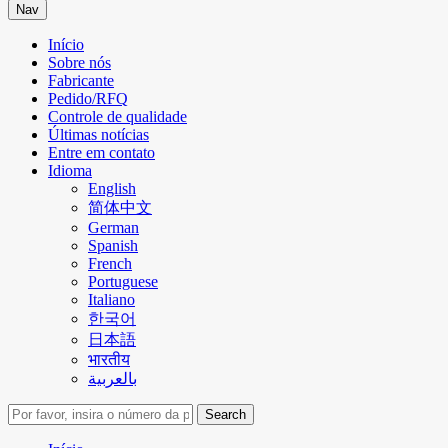
Nav
Início
Sobre nós
Fabricante
Pedido/RFQ
Controle de qualidade
Últimas notícias
Entre em contato
Idioma
English
简体中文
German
Spanish
French
Portuguese
Italiano
한국어
日本語
भारतीय
بالعربية
Search