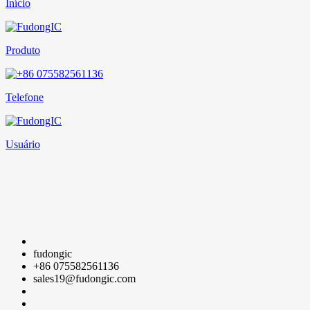
Início
Produto
Telefone
Usuário
fudongic
+86 075582561136
sales19@fudongic.com