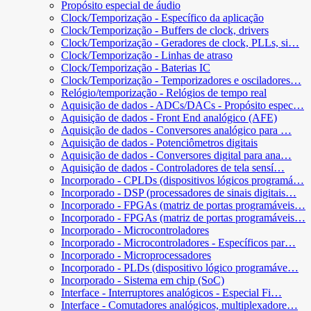
Propósito especial de áudio
Clock/Temporização - Específico da aplicação
Clock/Temporização - Buffers de clock, drivers
Clock/Temporização - Geradores de clock, PLLs, si…
Clock/Temporização - Linhas de atraso
Clock/Temporização - Baterias IC
Clock/Temporização - Temporizadores e osciladores…
Relógio/temporização - Relógios de tempo real
Aquisição de dados - ADCs/DACs - Propósito espec…
Aquisição de dados - Front End analógico (AFE)
Aquisição de dados - Conversores analógico para …
Aquisição de dados - Potenciômetros digitais
Aquisição de dados - Conversores digital para ana…
Aquisição de dados - Controladores de tela sensí…
Incorporado - CPLDs (dispositivos lógicos programá…
Incorporado - DSP (processadores de sinais digitais…
Incorporado - FPGAs (matriz de portas programáveis…
Incorporado - FPGAs (matriz de portas programáveis…
Incorporado - Microcontroladores
Incorporado - Microcontroladores - Específicos par…
Incorporado - Microprocessadores
Incorporado - PLDs (dispositivo lógico programáve…
Incorporado - Sistema em chip (SoC)
Interface - Interruptores analógicos - Especial Fi…
Interface - Comutadores analógicos, multiplexadore…