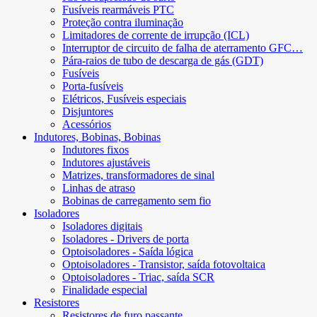
Fusíveis rearmáveis ​​PTC
Proteção contra iluminação
Limitadores de corrente de irrupção (ICL)
Interruptor de circuito de falha de aterramento GFC…
Pára-raios de tubo de descarga de gás (GDT)
Fusíveis
Porta-fusíveis
Elétricos, Fusíveis especiais
Disjuntores
Acessórios
Indutores, Bobinas, Bobinas
Indutores fixos
Indutores ajustáveis
Matrizes, transformadores de sinal
Linhas de atraso
Bobinas de carregamento sem fio
Isoladores
Isoladores digitais
Isoladores - Drivers de porta
Optoisoladores - Saída lógica
Optoisoladores - Transistor, saída fotovoltaica
Optoisoladores - Triac, saída SCR
Finalidade especial
Resistores
Resistores de furo passante