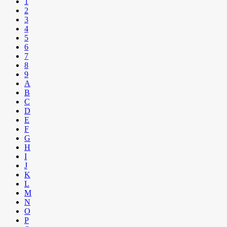
1
2
3
4
5
6
7
8
9
A
B
C
D
E
F
G
H
I
J
K
L
M
N
O
P