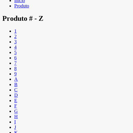
Início
Produto
Produto
# - Z
1
2
3
4
5
6
7
8
9
A
B
C
D
E
F
G
H
I
J
K