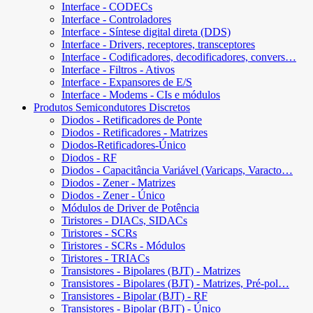
Interface - CODECs
Interface - Controladores
Interface - Síntese digital direta (DDS)
Interface - Drivers, receptores, transceptores
Interface - Codificadores, decodificadores, convers…
Interface - Filtros - Ativos
Interface - Expansores de E/S
Interface - Modems - CIs e módulos
Produtos Semicondutores Discretos
Diodos - Retificadores de Ponte
Diodos - Retificadores - Matrizes
Diodos-Retificadores-Único
Diodos - RF
Diodos - Capacitância Variável (Varicaps, Varacto…
Diodos - Zener - Matrizes
Diodos - Zener - Único
Módulos de Driver de Potência
Tiristores - DIACs, SIDACs
Tiristores - SCRs
Tiristores - SCRs - Módulos
Tiristores - TRIACs
Transistores - Bipolares (BJT) - Matrizes
Transistores - Bipolares (BJT) - Matrizes, Pré-pol…
Transistores - Bipolar (BJT) - RF
Transistores - Bipolar (BJT) - Único