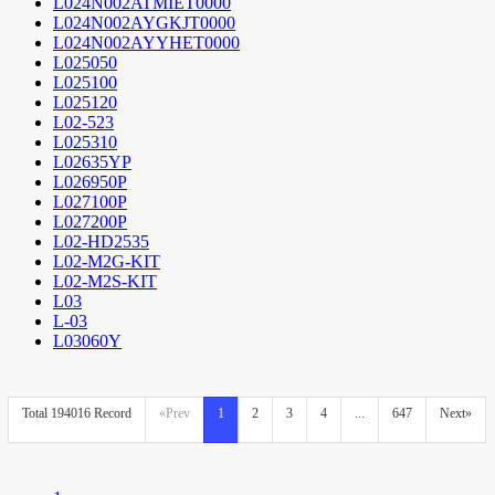
L024N002ATMIET0000
L024N002AYGKJT0000
L024N002AYYHET0000
L025050
L025100
L025120
L02-523
L025310
L02635YP
L026950P
L027100P
L027200P
L02-HD2535
L02-M2G-KIT
L02-M2S-KIT
L03
L-03
L03060Y
Total 194016 Record
«Prev
1
2
3
4
...
647
Next»